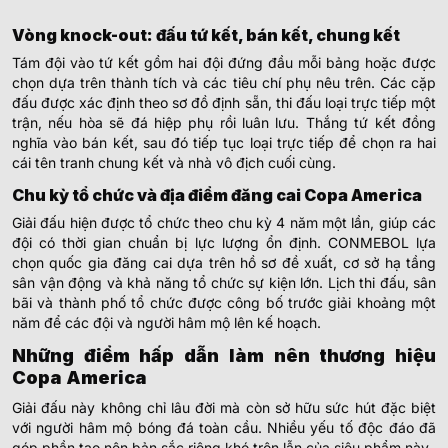
Vòng knock-out: đấu tứ kết, bán kết, chung kết
Tám đội vào tứ kết gồm hai đội đứng đầu mỗi bảng hoặc được
chọn dựa trên thành tích và các tiêu chí phụ nêu trên. Các cặp
đấu được xác định theo sơ đồ định sẵn, thi đấu loại trực tiếp một
trận, nếu hòa sẽ đá hiệp phụ rồi luân lưu. Thắng tứ kết đồng
nghĩa vào bán kết, sau đó tiếp tục loại trực tiếp để chọn ra hai
cái tên tranh chung kết và nhà vô địch cuối cùng.
Chu kỳ tổ chức và địa điểm đăng cai Copa America
Giải đấu hiện được tổ chức theo chu kỳ 4 năm một lần, giúp các
đội có thời gian chuẩn bị lực lượng ổn định. CONMEBOL lựa
chọn quốc gia đăng cai dựa trên hồ sơ đề xuất, cơ sở hạ tầng
sân vận động và khả năng tổ chức sự kiện lớn. Lịch thi đấu, sân
bãi và thành phố tổ chức được công bố trước giải khoảng một
năm để các đội và người hâm mộ lên kế hoạch.
Những điểm hấp dẫn làm nên thương hiệu
Copa America
Giải đấu này không chỉ lâu đời mà còn sở hữu sức hút đặc biệt
với người hâm mộ bóng đá toàn cầu. Nhiều yếu tố độc đáo đã
góp phần tạo nên bản sắc riêng khó trộn lẫn của siêu phẩm này.