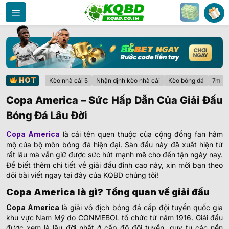
Bỏ
qua
nội
dung
HOT
Kèo nhà cái 5
Nhận định kèo nhà cái
Kèo bóng đá
7m
Copa America – Sức Hấp Dẫn Của Giải Đấu
Bóng Đá Lâu Đời
Copa America
là cái tên quen thuộc của cộng đồng fan hâm
mộ của bộ môn bóng đá hiện đại. Sàn đấu này đã xuất hiện từ
rất lâu mà vẫn giữ được sức hút mạnh mẽ cho đến tận ngày nay.
Để biết thêm chi tiết về giải đấu đỉnh cao này, xin mời bạn theo
dõi bài viết ngay tại đây của KQBD chúng tôi!
Copa America là gì? Tổng quan về giải đấu
Copa America
là giải vô địch bóng đá cấp đội tuyển quốc gia
khu vực Nam Mỹ do CONMEBOL tổ chức từ năm 1916. Giải đấu
được xem là lâu đời nhất ở cấp độ đội tuyển, quy tụ các nền