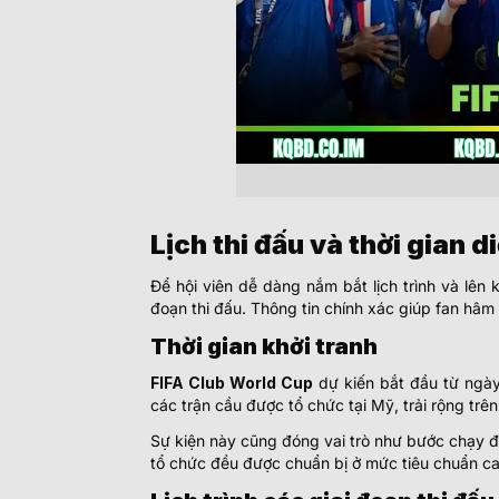
Lịch thi đấu và thời gian 
Để hội viên dễ dàng nắm bắt lịch trình và lên 
đoạn thi đấu. Thông tin chính xác giúp fan hâ
Thời gian khởi tranh
FIFA Club World Cup
dự kiến bắt đầu từ ngày
các trận cầu được tổ chức tại Mỹ, trải rộng trê
Sự kiện này cũng đóng vai trò như bước chạy đ
tổ chức đều được chuẩn bị ở mức tiêu chuẩn ca