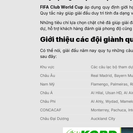
FIFA Club World Cup
áp dụng quy định giới h
Quy tắc này giúp giải đấu duy trì tính đa dạng 
Những tiêu chí lựa chọn chặt chẽ đã giúp giải 
dự, hỗ trợ khách hàng đánh giá phong độ cũng nh
Giới thiệu các đội giành 
Có thể nói, giải đấu năm nay quy tụ những câ
sau đây:
Khu vực
Các câu lạc bộ tham d
Châu Âu
Real Madrid, Bayern Mun
Nam Mỹ
Flamengo, Palmeiras, R
Châu Á
Al Hilal, Ulsan HD, Al Ai
Châu Phi
Al Ahly, Wydad, Mamel
CONCACAF
Monterrey, Pachuca, Int
Châu Đại Dương
Auckland City