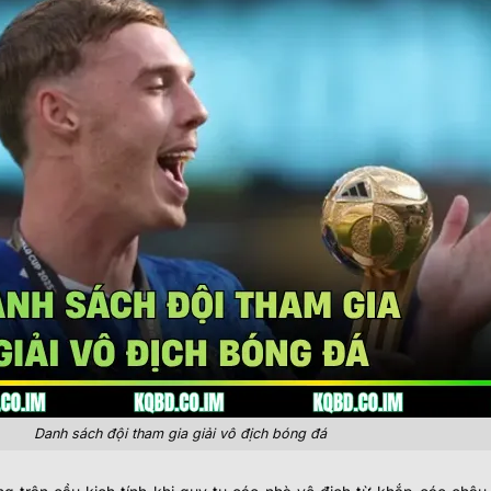
Danh sách đội tham gia giải vô địch bóng đá