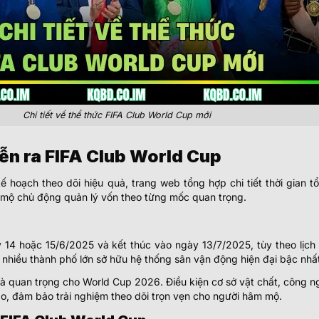
Chi tiết về thể thức FIFA Club World Cup mới
diễn ra FIFA Club World Cup
kế hoạch theo dõi hiệu quả, trang web tổng hợp chi tiết thời gian t
m mộ chủ động quản lý vốn theo từng mốc quan trọng.
 14 hoặc 15/6/2025 và kết thúc vào ngày 13/7/2025, tùy theo lịch
n nhiều thành phố lớn sở hữu hệ thống sân vận động hiện đại bậc nhấ
à quan trọng cho World Cup 2026. Điều kiện cơ sở vật chất, công ng
o, đảm bảo trải nghiệm theo dõi trọn vẹn cho người hâm mộ.