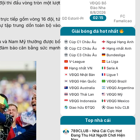
ội thi đấu vòng tròn một lượt
VĐQG Bồ
Đào Nha
8/8/2026
FC
02:15
 trực tiếp gồm vòng 16 đội, tứ
GD Estoril-Praia
Famalicao
sự tập trung dồn toàn bộ vào
Giải bóng đá hot nhất
 Âu và Nam Mỹ thường được bố
Cúp C1 Châu Âu
Ngoại Hạng Anh
 đảm bảo cân bằng sức mạnh
Cúp C2 Châu Âu
Hạng nhất Anh
Cúp C3 Châu Âu
Bundesliga
V-League
La Liga
Hạng nhất VN
Serie A
VĐQG Nhật Bản
Ligue 1
VĐQG Hàn Quốc
VĐQG Brazil
VĐQG Australia
VĐQG Argentina
VĐQG Thái Lan
VĐQG Mỹ
VĐQG Indonesia
VĐQG Mexico
Giao hữu ĐTQG
Giao hữu CLB
Top nhà cái
789CLUB – Nhà Cái Cực Hot
Đang Thu Hút Người Chơi Hiện
Nay