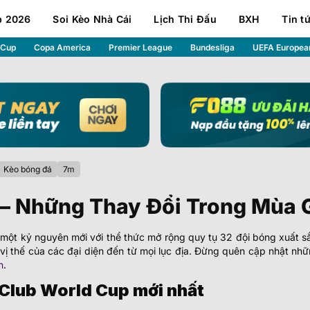
p 2026
Soi Kèo Nhà Cái
Lịch Thi Đấu
BXH
Tin t
 Cup
Copa America
Premier League
Bundesliga
UEFA Europea
Kèo bóng đá
7m
 – Những Thay Đổi Trong Mùa G
ột kỷ nguyên mới với thể thức mở rộng quy tụ 32 đội bóng xuất sắc
 vị thế của các đại diện đến từ mọi lục địa. Đừng quên cập nhật nhữn
n
.
 Club World Cup mới nhất