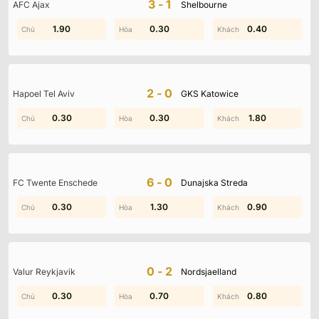
3-1
AFC Ajax
Shelbourne
2.00
1.90
0.80
0.30
0.40
2.00
2-0
Hapoel Tel Aviv
GKS Katowice
0.30
0.30
0.30
0.70
1.40
1.80
6-0
FC Twente Enschede
Dunajska Streda
0.30
1.70
0.20
1.30
0.90
1.00
0-2
Valur Reykjavik
Nordsjaelland
0.30
1.20
0.70
0.70
0.80
1.60