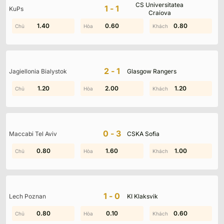
Không có dữ liệu vui lòng chọn bộ lọc khác
CS Universitatea
1-1
KuPs
Craiova
1.90
1.40
0.30
0.60
0.80
1.50
2-1
Jagiellonia Bialystok
Glasgow Rangers
1.20
1.20
2.00
1.50
0.30
1.20
0-3
Maccabi Tel Aviv
CSKA Sofia
0.80
2.00
0.70
1.60
1.00
1.00
1-0
Lech Poznan
KI Klaksvik
0.80
1.00
0.90
0.10
0.60
1.10