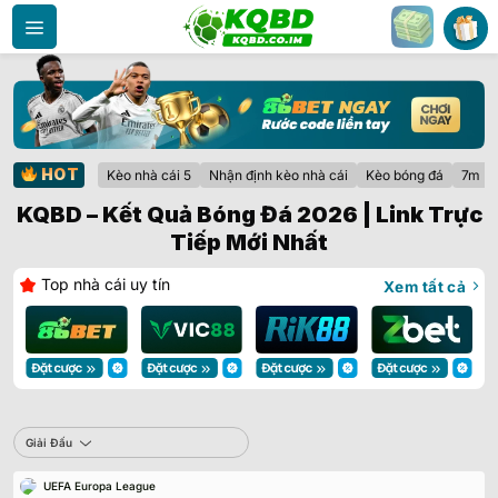
Bỏ
qua
nội
dung
HOT
Kèo nhà cái 5
Nhận định kèo nhà cái
Kèo bóng đá
7m
KQBD – Kết Quả Bóng Đá 2026 | Link Trực
Tiếp Mới Nhất
Top nhà cái uy tín
Xem tất cả
Giải Đấu
Sbobet
Giải Đấu
UEFA Europa League