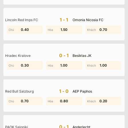
1-1
Lincoln Red Imps FC
Omonia Nicosia FC
0.40
1.60
0.40
1.50
0.70
1.90
0-1
Hradec Kralove
Besiktas JK
0.30
1.60
0.40
1.00
0.80
1.00
1-0
Red Bull Salzburg
AEP Paphos
0.70
1.10
0.80
1.80
0.20
1.80
0-1
PAOK Saloniki
Anderlecht