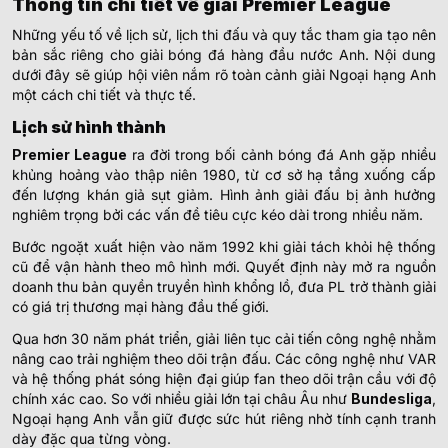
Thông tin chi tiết về giải Premier League
Những yếu tố về lịch sử, lịch thi đấu và quy tắc tham gia tạo nên
bản sắc riêng cho giải bóng đá hàng đầu nước Anh. Nội dung
dưới đây sẽ giúp hội viên nắm rõ toàn cảnh giải Ngoại hạng Anh
một cách chi tiết và thực tế.
Lịch sử hình thành
Premier League
ra đời trong bối cảnh bóng đá Anh gặp nhiều
khủng hoảng vào thập niên 1980, từ cơ sở hạ tầng xuống cấp
đến lượng khán giả sụt giảm. Hình ảnh giải đấu bị ảnh hưởng
nghiêm trọng bởi các vấn đề tiêu cực kéo dài trong nhiều năm.
Bước ngoặt xuất hiện vào năm 1992 khi giải tách khỏi hệ thống
cũ để vận hành theo mô hình mới. Quyết định này mở ra nguồn
doanh thu bản quyền truyền hình khổng lồ, đưa PL trở thành giải
có giá trị thương mại hàng đầu thế giới.
Qua hơn 30 năm phát triển, giải liên tục cải tiến công nghệ nhằm
nâng cao trải nghiệm theo dõi trận đấu. Các công nghệ như VAR
và hệ thống phát sóng hiện đại giúp fan theo dõi trận cầu với độ
chính xác cao. So với nhiều giải lớn tại châu Âu như
Bundesliga
,
Ngoại hạng Anh vẫn giữ được sức hút riêng nhờ tính cạnh tranh
dày đặc qua từng vòng.