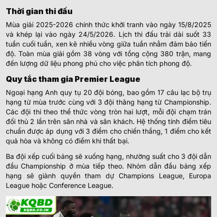
Thời gian thi đấu
Mùa giải 2025-2026 chính thức khởi tranh vào ngày 15/8/2025
và khép lại vào ngày 24/5/2026. Lịch thi đấu trải dài suốt 33
tuần cuối tuần, xen kẽ nhiều vòng giữa tuần nhằm đảm bảo tiến
độ. Toàn mùa giải gồm 38 vòng với tổng cộng 380 trận, mang
đến lượng dữ liệu phong phú cho việc phân tích phong độ.
Quy tắc tham gia Premier League
Ngoại hạng Anh quy tụ 20 đội bóng, bao gồm 17 câu lạc bộ trụ
hạng từ mùa trước cùng với 3 đội thăng hạng từ Championship.
Các đội thi theo thể thức vòng tròn hai lượt, mỗi đội chạm trán
đối thủ 2 lần trên sân nhà và sân khách. Hệ thống tính điểm tiêu
chuẩn được áp dụng với 3 điểm cho chiến thắng, 1 điểm cho kết
quả hòa và không có điểm khi thất bại.
Ba đội xếp cuối bảng sẽ xuống hạng, nhường suất cho 3 đội dẫn
đầu Championship ở mùa tiếp theo. Nhóm dẫn đầu bảng xếp
hạng sẽ giành quyền tham dự Champions League, Europa
League hoặc Conference League.