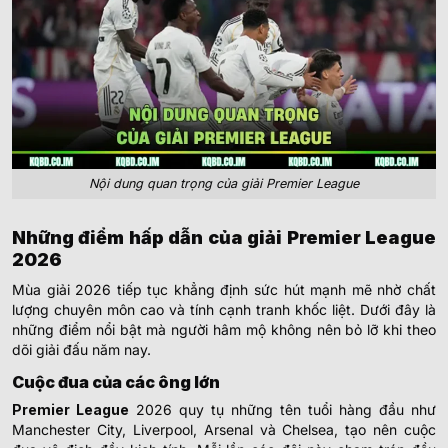
Nội dung quan trọng của giải Premier League
Những điểm hấp dẫn của giải Premier League
2026
Mùa giải 2026 tiếp tục khẳng định sức hút mạnh mẽ nhờ chất
lượng chuyên môn cao và tính cạnh tranh khốc liệt. Dưới đây là
những điểm nổi bật mà người hâm mộ không nên bỏ lỡ khi theo
dõi giải đấu năm nay.
Cuộc đua của các ông lớn
Premier League
2026 quy tụ những tên tuổi hàng đầu như
Manchester City, Liverpool, Arsenal và Chelsea, tạo nên cuộc