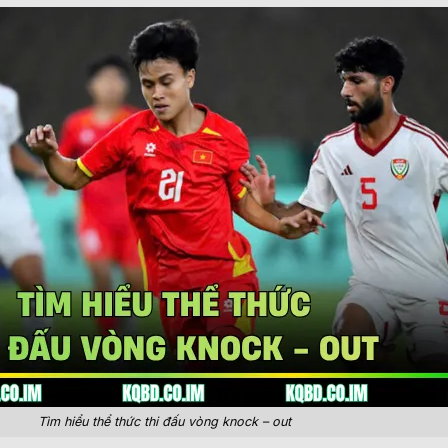
Tìm hiểu thể thức thi đấu vòng knock – out