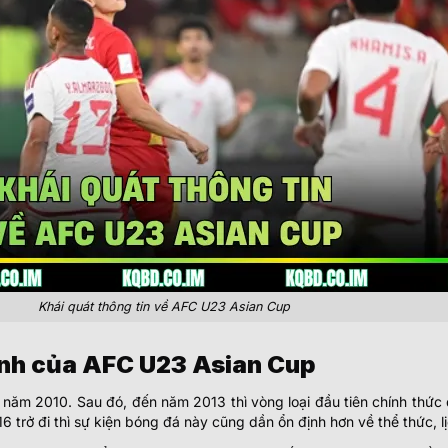
Khái quát thông tin về AFC U23 Asian Cup
thành của AFC U23 Asian Cup
n năm 2010. Sau đó, đến năm 2013 thì vòng loại đầu tiên chính thứ
 trở đi thì sự kiện bóng đá này cũng dần ổn định hơn về thể thức, l