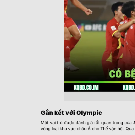
Gắn kết với Olympic
Một vai trò được đánh giá rất quan trọng của
vòng loại khu vực châu Á cho Thế vận hội. Qua