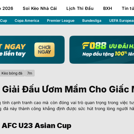
p 2026
Soi Kèo Nhà Cái
Lịch Thi Đấu
BXH
Tin t
 Cup
Copa America
Premier League
Bundesliga
UEFA Europea
Kèo bóng đá
7m
– Giải Đấu Ươm Mầm Cho Giấc
tính cạnh tranh cao mà còn đóng vai trò quan trọng trong việc tu
ng đá này thành công khẳng định được sức hút trong lòng người h
ải AFC U23 Asian Cup