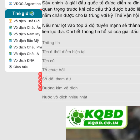
Đây chính là giải đấu quốc tế được diễn ra đ
VĐQG Argentina
quan trọng trước khi các cầu thủ được bước l
Thế giới
năm chẵn được cho là trùng với kỳ Thế Vận hội 
Vô địch Thế Giới
Nếu như lọt vào top 3 đội tuyển mạnh sẽ thành 
Vô địch Châu Âu
liên lục địa. Chi tiết thông tin hồ sơ của giải đấ
Vô địch Nam Mỹ
Vô địch Bắc Mỹ
Thông tin
Vô địch Châu Phi
Tên ở thời điểm hiện tại
Vô địch Châu Á
Vô địch ĐNA
Tên cũ
Giao hữu
Tổ chức bởi
Số đội tham dự
Đương kim vô địch
Nước vô địch nhiều nhất