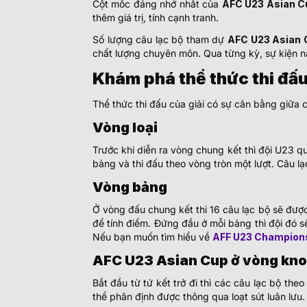
Cột mốc đáng nhớ nhất của
AFC U23 Asian C
thêm giá trị, tính cạnh tranh.
Số lượng câu lạc bộ tham dự
AFC U23 Asian 
chất lượng chuyên môn. Qua từng kỳ, sự kiện n
Khám phá thể thức thi đấ
Thể thức thi đấu của giải có sự cân bằng giữa cạ
Vòng loại
Trước khi diễn ra vòng chung kết thì đội U23 q
bảng và thi đấu theo vòng tròn một lượt. Câu l
Vòng bảng
Ở vòng đấu chung kết thì 16 câu lạc bộ sẽ được
để tính điểm. Đứng đầu ở mỗi bảng thì đội đó s
Nếu bạn muốn tìm hiểu về
AFF U23 Champion
AFC U23 Asian Cup ở vòng kno
Bắt đầu từ tứ kết trở đi thì các câu lạc bộ the
thể phân định được thông qua loạt sút luân lưu