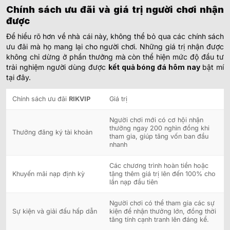
Chính sách ưu đãi và giá trị người chơi nhận
được
Để hiểu rõ hơn về nhà cái này, không thể bỏ qua các chính sách
ưu đãi mà họ mang lại cho người chơi. Những giá trị nhận được
không chỉ dừng ở phần thưởng mà còn thể hiện mức độ đầu tư
trải nghiệm người dùng được
kết quả bóng đá hôm nay
bật mí
tại đây.
Chính sách ưu đãi
RIKVIP
Giá trị
Người chơi mới có cơ hội nhận
thưởng ngay 200 nghìn đồng khi
Thưởng đăng ký tài khoản
tham gia, giúp tăng vốn ban đầu
nhanh
Các chương trình hoàn tiền hoặc
Khuyến mãi nạp định kỳ
tặng thêm giá trị lên đến 100% cho
lần nạp đầu tiên
Người chơi có thể tham gia các sự
Sự kiện và giải đấu hấp dẫn
kiện để nhận thưởng lớn, đồng thời
tăng tính cạnh tranh lên đáng kể.