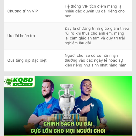
Hệ thống VIP tích điểm mang lại
Chương trình VIP
nhiều đặc quyền ưu đãi riêng cho
bạn
Đây là chương trình giúp giảm thiểu
rủi ro khi thua cho anh em, mang
Ưu đãi hoàn trả
lại cảm giác an tâm và duy trì trải
nghiệm lâu dài.
Người chơi sẽ có cơ hội nhận
Quà tặng dịp đặc biệt
thưởng vào các ngày lễ hoặc sự
kiện riêng như sinh nhật hằng năm