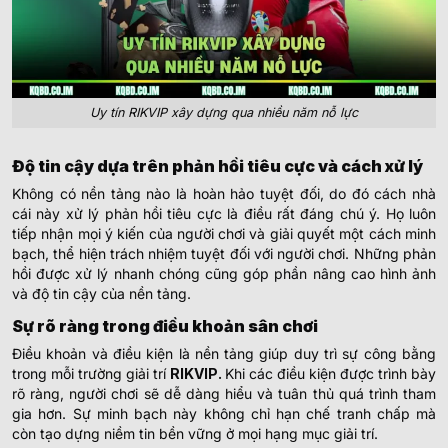
Uy tín RIKVIP xây dựng qua nhiều năm nỗ lực
Độ tin cậy dựa trên phản hồi tiêu cực và cách xử lý
Không có nền tảng nào là hoàn hảo tuyệt đối, do đó cách nhà
cái này xử lý phản hồi tiêu cực là điều rất đáng chú ý. Họ luôn
tiếp nhận mọi ý kiến của người chơi và giải quyết một cách minh
bạch, thể hiện trách nhiệm tuyệt đối với người chơi. Những phản
hồi được xử lý nhanh chóng cũng góp phần nâng cao hình ảnh
và độ tin cậy của nền tảng.
Sự rõ ràng trong điều khoản sân chơi
Điều khoản và điều kiện là nền tảng giúp duy trì sự công bằng
trong mỗi trường giải trí
RIKVIP.
Khi các điều kiện được trình bày
rõ ràng, người chơi sẽ dễ dàng hiểu và tuân thủ quá trình tham
gia hơn. Sự minh bạch này không chỉ hạn chế tranh chấp mà
còn tạo dựng niềm tin bền vững ở mọi hạng mục giải trí.