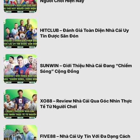
Người Chơi Hiện Nay
HITCLUB – Đánh Giá Toàn Diện Nhà Cái Uy
Tín Được Săn Đón
SUNWIN – Giới Thiệu Nhà Cái Đang “Chiếm
Sóng” Cộng Đồng
XO88 – Review Nhà Cái Qua Góc Nhìn Thực
Tế Từ Người Chơi
FIVE88 – Nhà Cái Uy Tín Với Đa Dạng Cách