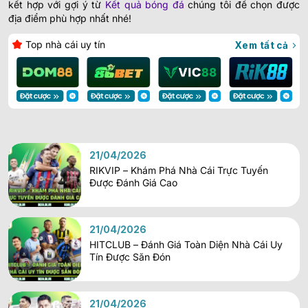
kết hợp với gợi ý từ
Kết quả bóng đá
chúng tôi để chọn được
địa điểm phù hợp nhất nhé!
Top nhà cái uy tín
Xem tất cả
21/04/2026
789CLUB – Nhà Cái Cực Hot Đang Thu Hút
Người Chơi Hiện Nay
21/04/2026
RIKVIP – Khám Phá Nhà Cái Trực Tuyến
Được Đánh Giá Cao
21/04/2026
HITCLUB – Đánh Giá Toàn Diện Nhà Cái Uy
Tín Được Săn Đón
21/04/2026