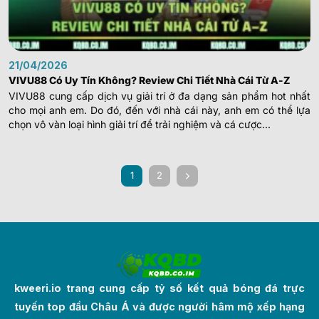
21/04/2026
VIVU88 Có Uy Tín Không? Review Chi Tiết Nhà Cái Từ A-Z
VIVU88 cung cấp dịch vụ giải trí ở đa dạng sản phẩm hot nhất
cho mọi anh em. Do đó, đến với nhà cái này, anh em có thể lựa
chọn vô vàn loại hình giải trí để trải nghiệm và cá cược...
1
2
kweeri.io trang cung cấp tỷ số
kết quả bóng đá
trực
tuyến top đầu Châu Á và được người hâm mộ xếp hạng