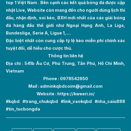
top 1 Việt Nam . Bên cạnh các kết quả bóng đá được cập
nhật Live, Website còn mang đến cho người dùng lịch thi
đấu, nhận định, soi kèo, BXH mới nhất của các giải bóng
đá hàng đầu thế giới như Ngoại Hạng Anh, La Liga,
Bundesliga, Serie A, Ligue 1,....
Đặc biệt nhất còn cung cấp tỷ lệ kèo miễn phí chính xác
tuyệt đối, dễ hiểu cho cược thủ.
Thông tin liên hệ
Địa chỉ : 541b Âu Cơ, Phú Trung, Tân Phú, Hồ Chí Minh,
Vietnam
Phone : 0978542650
Mail :
adminkqbdcoim@gmail.com
Website : https://kweeri.io/
#kqbd #trang_chukqbd #link_vaokqbd #nha_caiu888
#tin_tucbongda