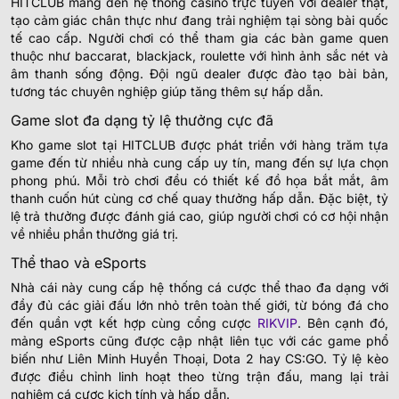
HITCLUB mang đến hệ thống casino trực tuyến với dealer thật,
tạo cảm giác chân thực như đang trải nghiệm tại sòng bài quốc
tế cao cấp. Người chơi có thể tham gia các bàn game quen
thuộc như baccarat, blackjack, roulette với hình ảnh sắc nét và
âm thanh sống động. Đội ngũ dealer được đào tạo bài bản,
tương tác chuyên nghiệp giúp tăng thêm sự hấp dẫn.
Game slot đa dạng tỷ lệ thưởng cực đã
Kho game slot tại HITCLUB được phát triển với hàng trăm tựa
game đến từ nhiều nhà cung cấp uy tín, mang đến sự lựa chọn
phong phú. Mỗi trò chơi đều có thiết kế đồ họa bắt mắt, âm
thanh cuốn hút cùng cơ chế quay thưởng hấp dẫn. Đặc biệt, tỷ
lệ trả thưởng được đánh giá cao, giúp người chơi có cơ hội nhận
về nhiều phần thưởng giá trị.
Thể thao và eSports
Nhà cái này cung cấp hệ thống cá cược thể thao đa dạng với
đầy đủ các giải đấu lớn nhỏ trên toàn thế giới, từ bóng đá cho
đến quần vợt kết hợp cùng cổng cược
RIKVIP
. Bên cạnh đó,
mảng eSports cũng được cập nhật liên tục với các game phổ
biến như Liên Minh Huyền Thoại, Dota 2 hay CS:GO. Tỷ lệ kèo
được điều chỉnh linh hoạt theo từng trận đấu, mang lại trải
nghiệm cá cược kịch tính và hấp dẫn.