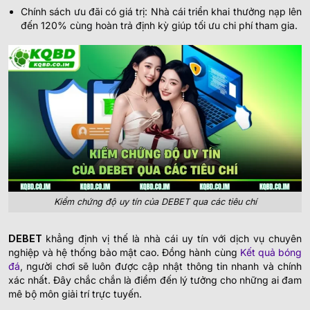
Chính sách ưu đãi có giá trị: Nhà cái triển khai thưởng nạp lên
đến 120% cùng hoàn trả định kỳ giúp tối ưu chi phí tham gia.
Kiểm chứng độ uy tín của DEBET qua các tiêu chí
DEBET
khẳng định vị thế là nhà cái uy tín với dịch vụ chuyên
nghiệp và hệ thống bảo mật cao. Đồng hành cùng
Kết quả bóng
đá
, người chơi sẽ luôn được cập nhật thông tin nhanh và chính
xác nhất. Đây chắc chắn là điểm đến lý tưởng cho những ai đam
mê bộ môn giải trí trực tuyến.