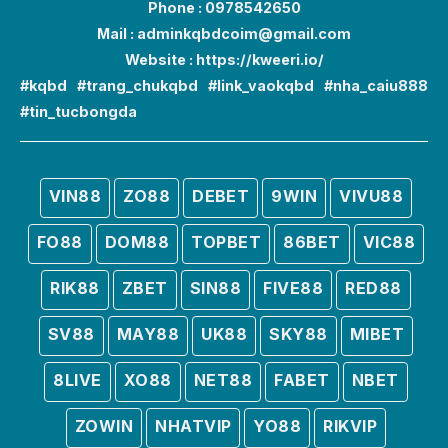
Phone : 0978542650
Mail :
adminkqbdcoim@gmail.com
Website : https://kweeri.io/
#kqbd #trang_chukqbd #link_vaokqbd #nha_caiu888
#tin_tucbongda
VIN88
ZO88
DEBET
9WIN
VIVU88
FO88
DOM88
TOPBET
86BET
VIC88
RIK88
ZBET
SIN88
FIVE88
RED88
SV88
MAY88
UK88
SKY88
MIBET
8LIVE
XO88
NET88
FABET
NBET
ZOWIN
NHATVIP
YO88
RIKVIP