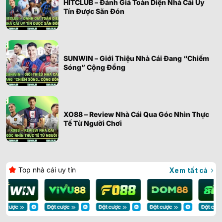
HITCLUB – Đánh Giá Toàn Diện Nhà Cái Uy
Tín Được Săn Đón
SUNWIN – Giới Thiệu Nhà Cái Đang “Chiếm
Sóng” Cộng Đồng
XO88 – Review Nhà Cái Qua Góc Nhìn Thực
Tế Từ Người Chơi
Top nhà cái uy tín
Xem tất cả