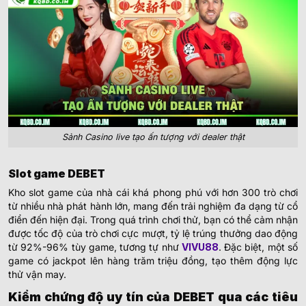
Sảnh Casino live tạo ấn tượng với dealer thật
Slot game DEBET
Kho slot game của nhà cái khá phong phú với hơn 300 trò chơi
từ nhiều nhà phát hành lớn, mang đến trải nghiệm đa dạng từ cổ
điển đến hiện đại. Trong quá trình chơi thử, bạn có thể cảm nhận
được tốc độ của trò chơi cực mượt, tỷ lệ trúng thưởng dao động
từ 92%-96% tùy game, tương tự như
VIVU88
. Đặc biệt, một số
game có jackpot lên hàng trăm triệu đồng, tạo thêm động lực
thử vận may.
Kiểm chứng độ uy tín của DEBET qua các tiêu