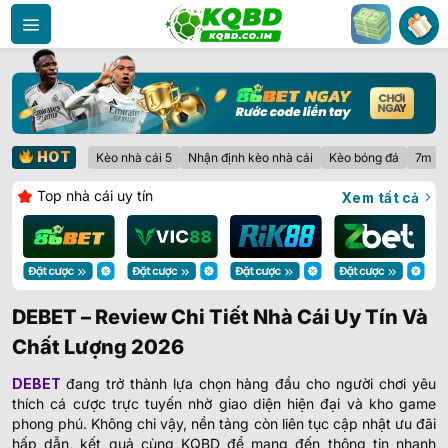
Bỏ
qua
nội
dung
HOT
Kèo nhà cái 5
Nhận định kèo nhà cái
Kèo bóng đá
7m
Top nhà cái uy tín
Xem tất cả
DEBET – Review Chi Tiết Nhà Cái Uy Tín Và
Chất Lượng 2026
DEBET
đang trở thành lựa chọn hàng đầu cho người chơi yêu
thích cá cược trực tuyến nhờ giao diện hiện đại và kho game
phong phú. Không chỉ vậy, nền tảng còn liên tục cập nhật ưu đãi
hấp dẫn, kết quả cùng KQBD để mang đến thông tin nhanh