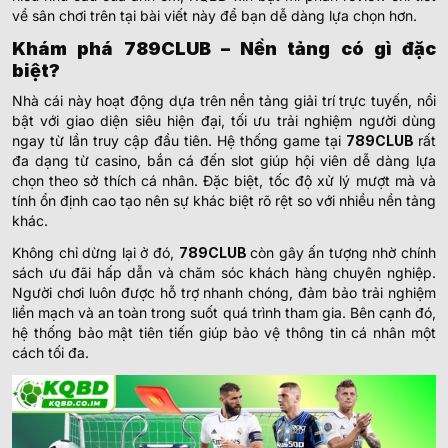
về sân chơi trên tại bài viết này để bạn dễ dàng lựa chọn hơn.
Khám phá 789CLUB – Nền tảng có gì đặc
biệt?
Nhà cái này hoạt động dựa trên nền tảng giải trí trực tuyến, nổi
bật với giao diện siêu hiện đại, tối ưu trải nghiệm người dùng
ngay từ lần truy cập đầu tiên. Hệ thống game tại
789CLUB
rất
đa dạng từ casino, bắn cá đến slot giúp hội viên dễ dàng lựa
chọn theo sở thích cá nhân. Đặc biệt, tốc độ xử lý mượt mà và
tính ổn định cao tạo nên sự khác biệt rõ rệt so với nhiều nền tảng
khác.
Không chỉ dừng lại ở đó,
789CLUB
còn gây ấn tượng nhờ chính
sách ưu đãi hấp dẫn và chăm sóc khách hàng chuyên nghiệp.
Người chơi luôn được hỗ trợ nhanh chóng, đảm bảo trải nghiệm
liền mạch và an toàn trong suốt quá trình tham gia. Bên cạnh đó,
hệ thống bảo mật tiên tiến giúp bảo vệ thông tin cá nhân một
cách tối đa.