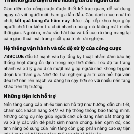
Thiết kế giao diện theo hướng tối ưu người chơi
Giao diện của cổng cược được thiết kế trực quan, dễ sử dụng
ngay cả với người mới tham gia lần đầu. Các danh mục như trò
chơi,
kết quả bóng đá hôm nay
được sắp xếp khoa học giúp
người chơi tìm kiếm trò chơi nhanh chóng mà không mất nhiều
thời gian. Ngoài ra, màu sắc hài hòa và bố cục rõ ràng mang lại
cảm giác thoải mái trong suốt quá trình trải nghiệm.
Hệ thống vận hành và tốc độ xử lý của cổng cược
789CLUB
đầu tư mạnh vào hạ tầng kỹ thuật nhằm đảm bảo hệ
thống hoạt động ổn định trong mọi thời điểm. Tốc độ tải trang
nhanh và xử lý giao dịch mượt mà giúp người chơi không bị gián
đoạn khi tham gia. Nhờ đó, trải nghiệm giải trí của mỗi hội viên
đều trở nên liền mạch và đáng tin cậy hơn so với nhiều nền tảng
khác trên thị trường.
Những tiện ích hỗ trợ
Nền tảng cung cấp nhiều tiện ích hỗ trợ như hướng dẫn chi tiết,
chăm sóc khách hàng 24/7 và hệ thống thông báo thông minh.
Những công cụ này giúp người chơi dễ dàng nắm bắt thông tin
và xử lý các vấn đề phát sinh nhanh chóng. Bên cạnh đó, các
tính năng bổ sung của nền tảng còn góp phần nâng cao sự tiện