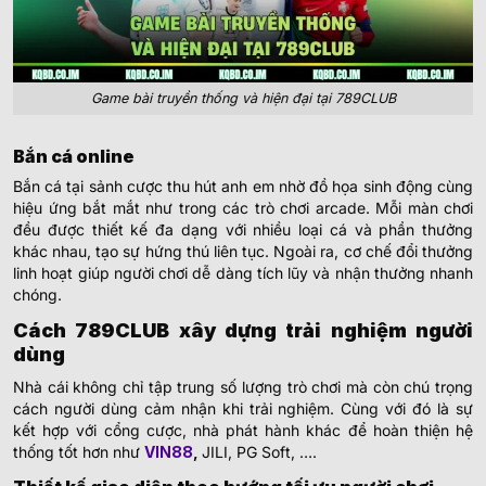
Game bài truyền thống và hiện đại tại 789CLUB
Bắn cá online
Bắn cá tại sảnh cược thu hút anh em nhờ đồ họa sinh động cùng
hiệu ứng bắt mắt như trong các trò chơi arcade. Mỗi màn chơi
đều được thiết kế đa dạng với nhiều loại cá và phần thưởng
khác nhau, tạo sự hứng thú liên tục. Ngoài ra, cơ chế đổi thưởng
linh hoạt giúp người chơi dễ dàng tích lũy và nhận thưởng nhanh
chóng.
Cách 789CLUB xây dựng trải nghiệm người
dùng
Nhà cái không chỉ tập trung số lượng trò chơi mà còn chú trọng
cách người dùng cảm nhận khi trải nghiệm. Cùng với đó là sự
kết hợp với cổng cược, nhà phát hành khác để hoàn thiện hệ
thống tốt hơn như
VIN88
,
JILI, PG Soft, ….