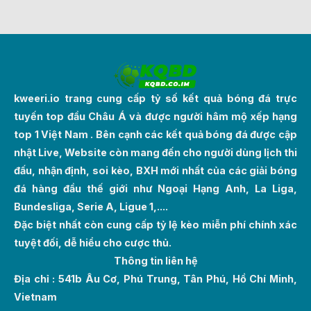
kweeri.io trang cung cấp tỷ số
kết quả bóng đá
trực
tuyến top đầu Châu Á và được người hâm mộ xếp hạng
top 1 Việt Nam . Bên cạnh các kết quả bóng đá được cập
nhật Live, Website còn mang đến cho người dùng lịch thi
đấu, nhận định, soi kèo, BXH mới nhất của các giải bóng
đá hàng đầu thế giới như Ngoại Hạng Anh, La Liga,
Bundesliga, Serie A, Ligue 1,....
Đặc biệt nhất còn cung cấp tỷ lệ kèo miễn phí chính xác
tuyệt đối, dễ hiểu cho cược thủ.
Thông tin liên hệ
Địa chỉ : 541b Âu Cơ, Phú Trung, Tân Phú, Hồ Chí Minh,
Vietnam