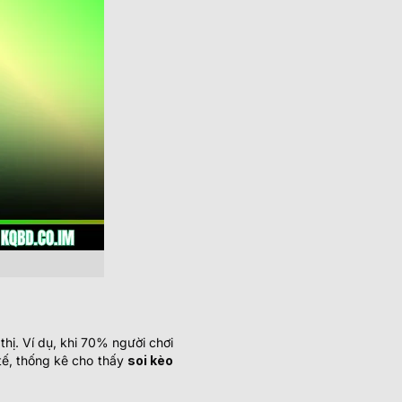
thị. Ví dụ, khi 70% người chơi
 tế, thống kê cho thấy
soi kèo