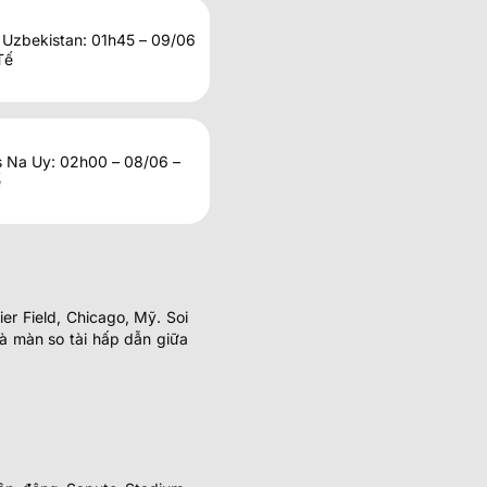
 Uzbekistan: 01h45 – 09/06
Tế
s Na Uy: 02h00 – 08/06 –
ế
er Field, Chicago, Mỹ. Soi
à màn so tài hấp dẫn giữa