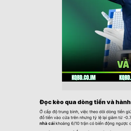
Đọc kèo qua dòng tiền và hành 
Ở cấp độ trung bình, việc theo dõi dòng tiền giú
đổ tiền vào cửa trên nhưng tỷ lệ lại giảm từ -
nhà cái
khoảng 6/10 trận có biến động ngược d