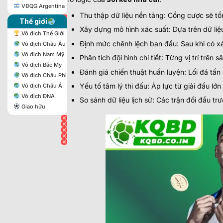
VĐQG Argentina
Thu thập dữ liệu nền tảng: Cổng cược sẽ tổn
Thế giới
Xây dựng mô hình xác suất: Dựa trên dữ liệu
Vô địch Thế Giới
Định mức chênh lệch ban đầu: Sau khi có xác
Vô địch Châu Âu
Vô địch Nam Mỹ
Phân tích đội hình chi tiết: Từng vị trí trê
Vô địch Bắc Mỹ
Đánh giá chiến thuật huấn luyện: Lối đá tấ
Vô địch Châu Phi
Yếu tố tâm lý thi đấu: Áp lực từ giải đấu lớn
Vô địch Châu Á
Vô địch ĐNA
So sánh dữ liệu lịch sử: Các trận đối đầu t
Giao hữu