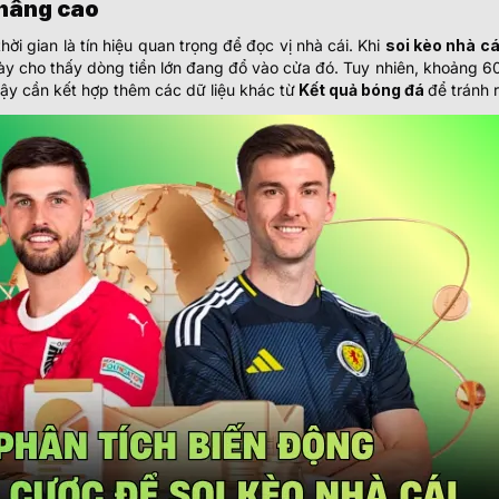
 nâng cao
ời gian là tín hiệu quan trọng để đọc vị nhà cái. Khi
soi kèo nhà cá
ày cho thấy dòng tiền lớn đang đổ vào cửa đó. Tuy nhiên, khoảng 
ậy cần kết hợp thêm các dữ liệu khác từ
Kết quả bóng đá
để tránh 