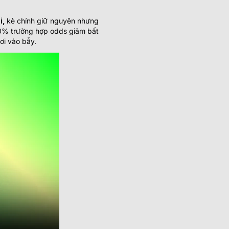
i,
kè
chính giữ nguyên nhưng
60% trường hợp odds giảm bất
rơi vào bẫy.