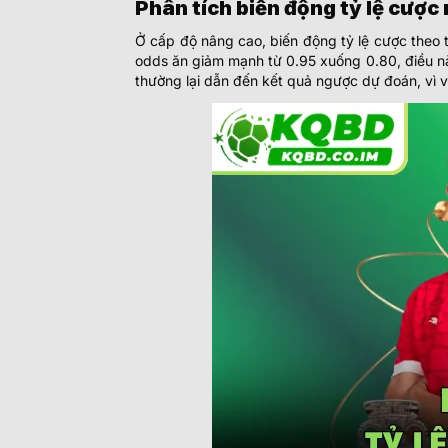
Phân tích biến động tỷ lệ cược
Ở cấp độ nâng cao, biến động tỷ lệ cược theo th
odds ăn giảm mạnh từ 0.95 xuống 0.80, điều n
thường lại dẫn đến kết quả ngược dự đoán, vì v