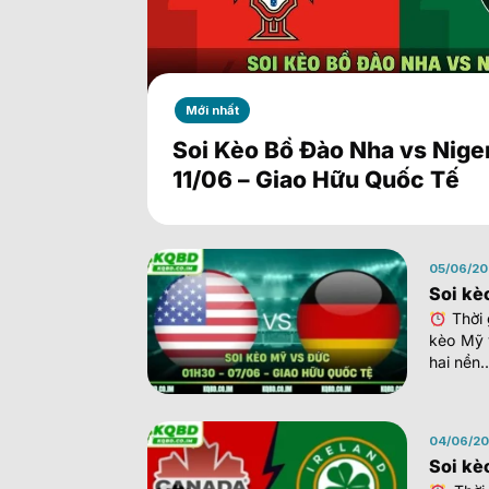
Soi Kèo Bồ Đào Nha vs Nige
11/06 – Giao Hữu Quốc Tế
05/06/2
Soi kè
Thời 
kèo Mỹ 
hai nền..
04/06/2
Soi kè