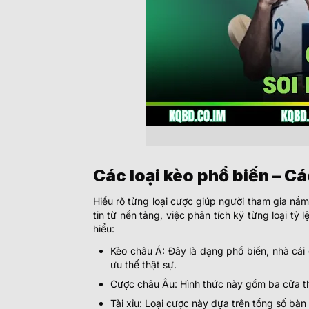
Các loại kèo phổ biến – C
Hiểu rõ từng loại cược giúp người tham gia nắ
tin từ nền tảng, việc phân tích kỹ từng loại tỷ 
hiểu:
Kèo châu Á: Đây là dạng phổ biến, nhà cái
ưu thế thật sự.
Cược châu Âu: Hình thức này gồm ba cửa thắn
Tài xỉu: Loại cược này dựa trên tổng số bà