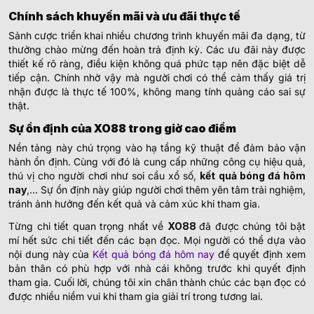
Chính sách khuyến mãi và ưu đãi thực tế
Sảnh cược triển khai nhiều chương trình khuyến mãi đa dạng, từ
thưởng chào mừng đến hoàn trả định kỳ. Các ưu đãi này được
thiết kế rõ ràng, điều kiện không quá phức tạp nên đặc biệt dễ
tiếp cận. Chính nhờ vậy mà người chơi có thể cảm thấy giá trị
nhận được là thực tế 100%, không mang tính quảng cáo sai sự
thật.
Sự ổn định của XO88 trong giờ cao điểm
Nền tảng này chú trọng vào hạ tầng kỹ thuật để đảm bảo vận
hành ổn định. Cùng với đó là cung cấp những công cụ hiệu quả,
thú vị cho người chơi như soi cầu xổ số,
kết quả bóng đá hôm
nay
,… Sự ổn định này giúp người chơi thêm yên tâm trải nghiệm,
tránh ảnh hưởng đến kết quả và cảm xúc khi tham gia.
Từng chi tiết quan trọng nhất về
XO88
đã được chúng tôi bật
mí hết sức chi tiết đến các bạn đọc. Mọi người có thể dựa vào
nội dung này của
Kết quả bóng đá hôm nay
để quyết định xem
bản thân có phù hợp với nhà cái không trước khi quyết định
tham gia. Cuối lời, chúng tôi xin chân thành chúc các bạn đọc có
được nhiều niềm vui khi tham gia giải trí trong tương lai.