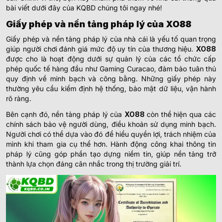
bài viết dưới đây của KQBD chúng tôi ngay nhé!
Giấy phép và nền tảng pháp lý của XO88
Giấy phép và nền tảng pháp lý của nhà cái là yếu tố quan trọng
giúp người chơi đánh giá mức độ uy tín của thương hiệu.
XO88
được cho là hoạt động dưới sự quản lý của các tổ chức cấp
phép quốc tế hàng đầu như Gaming Curacao, đảm bảo tuân thủ
quy định về minh bạch và công bằng. Những giấy phép này
thường yêu cầu kiểm định hệ thống, bảo mật dữ liệu, vận hành
rõ ràng.
Bên cạnh đó, nền tảng pháp lý của
XO88
còn thể hiện qua các
chính sách bảo vệ người dùng, điều khoản sử dụng minh bạch.
Người chơi có thể dựa vào đó để hiểu quyền lợi, trách nhiệm của
mình khi tham gia cụ thể hơn. Hành động công khai thông tin
pháp lý cũng góp phần tạo dựng niềm tin, giúp nền tảng trở
thành lựa chọn đáng cân nhắc trong thị trường giải trí.