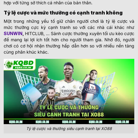
hợp với từng sở thích cá nhân của bản thân.
Tỷ lệ cược và mức thưởng có cạnh tranh không
Một trong những yếu tố giữ chân người chơi là tỷ lệ cược và
mức thưởng
cực kỳ cạnh tranh so với các nhà cái khác như
SUNWIN
,
HITCLUB, … Sảnh cược thường xuyên tối ưu kèo cược
để mang lại lợi ích tốt hơn cho người tham gia. Nhờ đó, người
chơi có cơ hội nhận thưởng hấp dẫn hơn so với nhiều nền tảng
cùng phân khúc khác.
Tỷ lệ cược và thưởng siêu cạnh tranh tại XO88