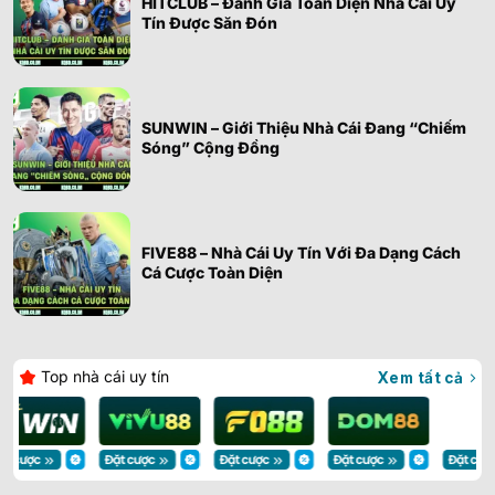
HITCLUB – Đánh Giá Toàn Diện Nhà Cái Uy
Tín Được Săn Đón
SUNWIN – Giới Thiệu Nhà Cái Đang “Chiếm
Sóng” Cộng Đồng
FIVE88 – Nhà Cái Uy Tín Với Đa Dạng Cách
Cá Cược Toàn Diện
Top nhà cái uy tín
Xem tất cả