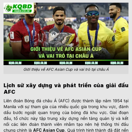
Giới thiệu về AFC Asian Cup và vai trò tại châu Á
Lịch sử xây dựng và phát triển của giải đấu
AFC
Liên đoàn Bóng đá châu Á (AFC) được thành lập năm 1954 tại
Manila với sự tham gia của nhiều quốc gia trong khu vực, đánh
dấu bước ngoặt quan trọng của bóng đá khu vực. Giai đoạn
đầu, tổ chức này tập trung xây dựng nền tảng quản lý và kết
nối các liên đoàn thành viên nhằm tạo nên hệ thống thi đấu
chung chính là
AFC Asian Cup
. Quá trình hình thành đã đặt nền