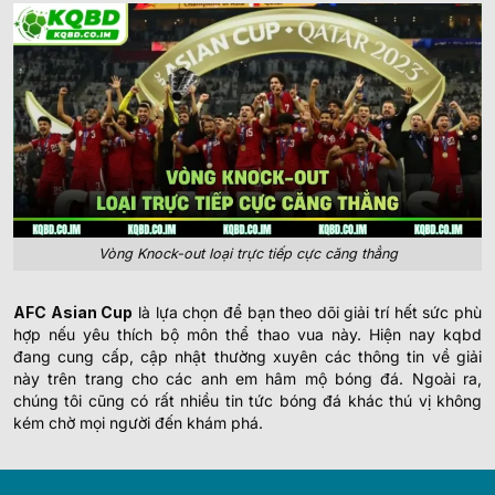
Vòng Knock-out loại trực tiếp cực căng thẳng
AFC Asian Cup
là lựa chọn để bạn theo dõi giải trí hết sức phù
hợp nếu yêu thích bộ môn thể thao vua này. Hiện nay kqbd
đang cung cấp, cập nhật thường xuyên các thông tin về giải
này trên trang cho các anh em hâm mộ bóng đá. Ngoài ra,
chúng tôi cũng có rất nhiều tin tức bóng đá khác thú vị không
kém chờ mọi người đến khám phá.