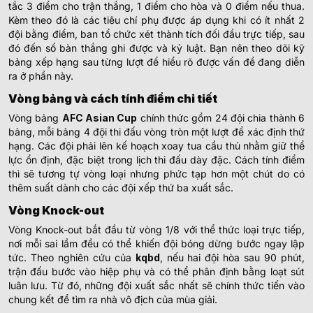
tắc 3 điểm cho trận thắng, 1 điểm cho hòa và 0 điểm nếu thua.
Kèm theo đó là các tiêu chí phụ được áp dụng khi có ít nhất 2
đội bằng điểm, ban tổ chức xét thành tích đối đầu trực tiếp, sau
đó đến số bàn thắng ghi được và kỷ luật. Bạn nên theo dõi kỹ
bảng xếp hạng sau từng lượt để hiểu rõ được vấn đề đang diễn
ra ở phần này.
Vòng bảng và cách tính điểm chi tiết
Vòng bảng
AFC Asian Cup
chính thức gồm 24 đội chia thành 6
bảng, mỗi bảng 4 đội thi đấu vòng tròn một lượt để xác định thứ
hạng. Các đội phải lên kế hoạch xoay tua cầu thủ nhằm giữ thể
lực ổn định, đặc biệt trong lịch thi đấu dày đặc. Cách tính điểm
thì sẽ tương tự vòng loại nhưng phức tạp hơn một chút do có
thêm suất dành cho các đội xếp thứ ba xuất sắc.
Vòng Knock-out
Vòng Knock-out bắt đầu từ vòng 1/8 với thể thức loại trực tiếp,
nơi mỗi sai lầm đều có thể khiến đội bóng dừng bước ngay lập
tức. Theo nghiên cứu của
kqbd
, nếu hai đội hòa sau 90 phút,
trận đấu bước vào hiệp phụ và có thể phân định bằng loạt sút
luân lưu. Từ đó, những đội xuất sắc nhất sẽ chính thức tiến vào
chung kết để tìm ra nhà vô địch của mùa giải.