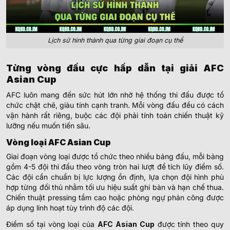
Lịch sử hình thành qua từng giai đoạn cụ thể
Từng vòng đấu cực hấp dẫn tại giải AFC
Asian Cup
AFC luôn mang đến sức hút lớn nhờ hệ thống thi đấu được tổ
chức chặt chẽ, giàu tính cạnh tranh. Mỗi vòng đấu đều có cách
vận hành rất riêng, buộc các đội phải tính toán chiến thuật kỹ
lưỡng nếu muốn tiến sâu.
Vòng loại AFC Asian Cup
Giai đoạn vòng loại được tổ chức theo nhiều bảng đấu, mỗi bảng
gồm 4-5 đội thi đấu theo vòng tròn hai lượt để tích lũy điểm số.
Các đội cần chuẩn bị lực lượng ổn định, lựa chọn đội hình phù
hợp từng đối thủ nhằm tối ưu hiệu suất ghi bàn và hạn chế thua.
Chiến thuật pressing tầm cao hoặc phòng ngự phản công được
áp dụng linh hoạt tùy trình độ các đội.
Điểm số tại vòng loại của
AFC Asian Cup
được tính theo quy