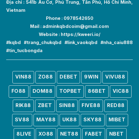
Địa chỉ : 541b Âu Cơ, Phú Trung, Tân Phú, Hồ Chí Minh,
Vietnam
Phone : 0978542650
Mail :
adminkqbdcoim@gmail.com
Website : https://kweeri.io/
#kqbd #trang_chukqbd #link_vaokqbd #nha_caiu888
#tin_tucbongda
VIN88
ZO88
DEBET
9WIN
VIVU88
FO88
DOM88
TOPBET
86BET
VIC88
RIK88
ZBET
SIN88
FIVE88
RED88
SV88
MAY88
UK88
SKY88
MIBET
8LIVE
XO88
NET88
FABET
NBET