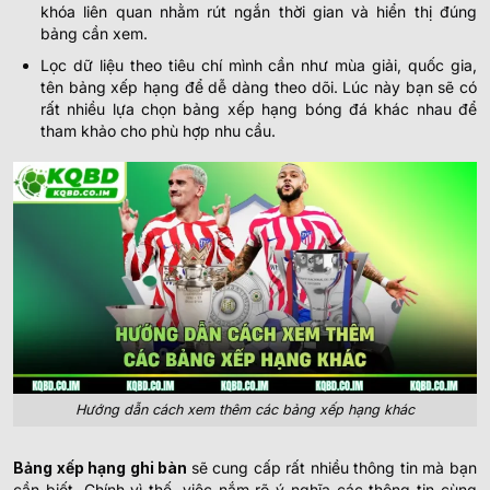
khóa liên quan nhằm rút ngắn thời gian và hiển thị đúng
bảng cần xem.
Lọc dữ liệu theo tiêu chí mình cần như mùa giải, quốc gia,
tên bảng xếp hạng để dễ dàng theo dõi. Lúc này bạn sẽ có
rất nhiều lựa chọn bảng xếp hạng bóng đá khác nhau để
tham khảo cho phù hợp nhu cầu.
Hướng dẫn cách xem thêm các bảng xếp hạng khác
Bảng xếp hạng ghi bàn
sẽ cung cấp rất nhiều thông tin mà bạn
cần biết. Chính vì thế, việc nắm rõ ý nghĩa các thông tin cùng