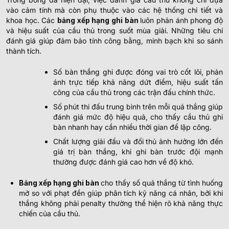
vào cảm tính mà còn phụ thuộc vào các hệ thống chi tiết và
khoa học. Các
bảng xếp hạng ghi bàn
luôn phản ánh phong độ
và hiệu suất của cầu thủ trong suốt mùa giải. Những tiêu chí
đánh giá giúp đảm bảo tính công bằng, minh bạch khi so sánh
thành tích.
Số bàn thắng ghi được đóng vai trò cốt lõi, phản
ánh trực tiếp khả năng dứt điểm, hiệu suất tấn
công của cầu thủ trong các trận đấu chính thức.
Số phút thi đấu trung bình trên mỗi quả thắng giúp
đánh giá mức độ hiệu quả, cho thấy cầu thủ ghi
bàn nhanh hay cần nhiều thời gian để lập công.
Chất lượng giải đấu và đối thủ ảnh hưởng lớn đến
giá trị bàn thắng, khi ghi bàn trước đội mạnh
thường được đánh giá cao hơn về độ khó.
Bảng xếp hạng ghi bàn
cho thấy số quả thắng từ tình huống
mở so với phạt đền giúp phân tích kỹ năng cá nhân, bởi khi
thắng không phải penalty thường thể hiện rõ khả năng thực
chiến của cầu thủ.