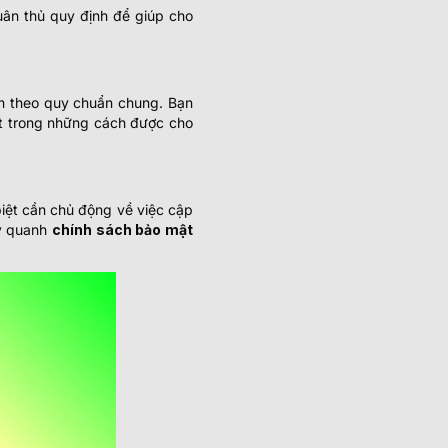
uân thủ quy định để giúp cho
ấm theo quy chuẩn chung. Bạn
ột trong những cách được cho
iệt cần chủ động về việc cập
ay quanh
chính sách bảo mật