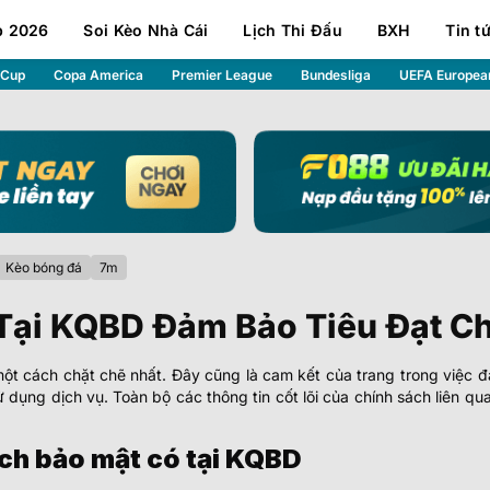
p 2026
Soi Kèo Nhà Cái
Lịch Thi Đấu
BXH
Tin t
 Cup
Copa America
Premier League
Bundesliga
UEFA Europea
Kèo bóng đá
7m
Tại KQBD Đảm Bảo Tiêu Đạt C
t cách chặt chẽ nhất. Đây cũng là cam kết của trang trong việc đả
ử dụng dịch vụ. Toàn bộ các thông tin cốt lõi của chính sách liên qu
ách bảo mật có tại KQBD