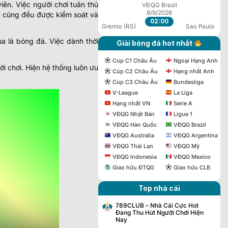
viên. Việc người chơi tuân thủ
VĐQG Brazil
8/9/2026
ng cũng đều được kiểm soát và
02:00
Gremio (RS)
Sao Paulo
a là bóng đá. Việc dành thời
Giải bóng đá hot nhất
Cúp C1 Châu Âu
Ngoại Hạng Anh
i chơi. Hiện hệ thống luôn ưu
Cúp C2 Châu Âu
Hạng nhất Anh
Cúp C3 Châu Âu
Bundesliga
V-League
La Liga
Hạng nhất VN
Serie A
VĐQG Nhật Bản
Ligue 1
VĐQG Hàn Quốc
VĐQG Brazil
VĐQG Australia
VĐQG Argentina
VĐQG Thái Lan
VĐQG Mỹ
VĐQG Indonesia
VĐQG Mexico
Giao hữu ĐTQG
Giao hữu CLB
Top nhà cái
789CLUB – Nhà Cái Cực Hot
Đang Thu Hút Người Chơi Hiện
Nay