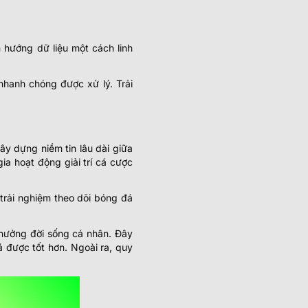
 hướng dữ liệu một cách linh
nhanh chóng được xử lý. Trải
y dựng niềm tin lâu dài giữa
a hoạt động giải trí cá cược
 trải nghiệm theo dõi bóng đá
h hưởng đời sống cá nhân. Đây
á được tốt hơn. Ngoài ra, quy