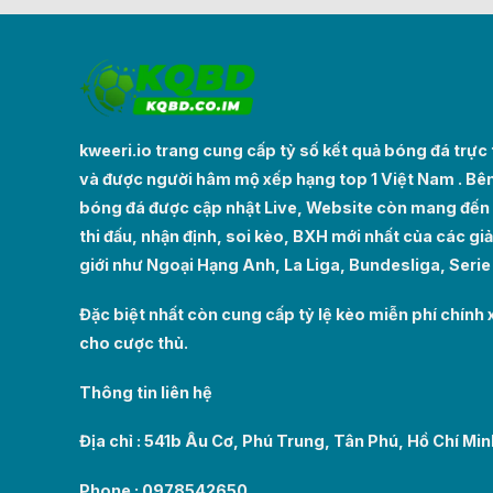
kweeri.io trang cung cấp tỷ số
kết quả bóng đá
trực 
và được người hâm mộ xếp hạng top 1 Việt Nam . Bên
bóng đá được cập nhật Live, Website còn mang đến 
thi đấu, nhận định, soi kèo, BXH mới nhất của các gi
giới như Ngoại Hạng Anh, La Liga, Bundesliga, Serie A
Đặc biệt nhất còn cung cấp tỷ lệ kèo miễn phí chính 
cho cược thủ.
Thông tin liên hệ
Địa chỉ : 541b Âu Cơ, Phú Trung, Tân Phú, Hồ Chí Mi
Phone : 0978542650