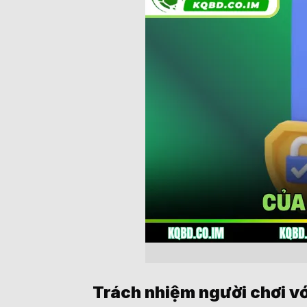
Trách nhiệm người chơi vớ