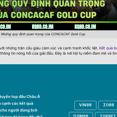
Những quy định quan trọng của CONCACAF Gold Cup
với những trận cầu giàu cảm xúc và cạnh tranh khốc liệt.
Kết quả b
thông tin nóng hổi của giải đấu. Đây là nơi hội tụ niềm đam mê và t
tuyến top đầu Châu Á
 cạnh các kết quả
VIN88
ZO88
cho người dùng lịch
DOM88
TOPBET
ải bóng đá hàng đầu thế