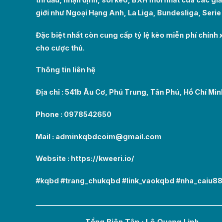
giới như Ngoại Hạng Anh, La Liga, Bundesliga, Serie A
Đặc biệt nhất còn cung cấp tỷ lệ kèo miễn phí chính 
cho cược thủ.
Thông tin liên hệ
Địa chỉ : 541b Âu Cơ, Phú Trung, Tân Phú, Hồ Chí Mi
Phone : 0978542650
Mail :
adminkqbdcoim@gmail.com
Website : https://kweeri.io/
#kqbd #trang_chukqbd #link_vaokqbd #nha_caiu8
Tổng Biên Tập :
Lê Quang Linh