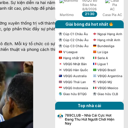
VĐQG Bồ
ibe. Sự kiện diễn ra hai năm
Đào Nha
ranh rất cao, phù hợp để phân
8/8/2026
21:30
Maritimo
Casa Pia AC
ng xuyên thống trị với thành
Giải bóng đá hot nhất
ức, góp phần thúc đẩy sự phát
Cúp C1 Châu Âu
Ngoại Hạng Anh
Cúp C2 Châu Âu
Hạng nhất Anh
vô địch. Mỗi kỳ tổ chức có sự
Cúp C3 Châu Âu
Bundesliga
chiến thuật và phong cách thi
V-League
La Liga
Hạng nhất VN
Serie A
VĐQG Nhật Bản
Ligue 1
VĐQG Hàn Quốc
VĐQG Brazil
VĐQG Australia
VĐQG Argentina
VĐQG Thái Lan
VĐQG Mỹ
VĐQG Indonesia
VĐQG Mexico
Giao hữu ĐTQG
Giao hữu CLB
Top nhà cái
789CLUB – Nhà Cái Cực Hot
Đang Thu Hút Người Chơi Hiện
Nay