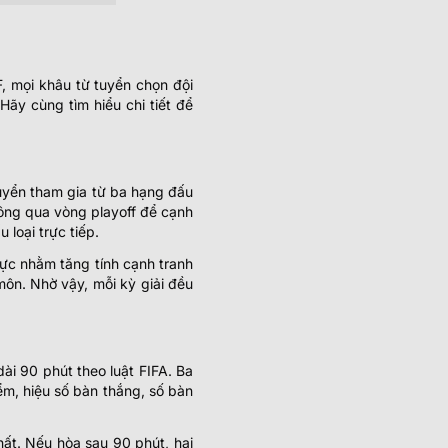
, mọi khâu từ tuyển chọn đội
ãy cùng tìm hiểu chi tiết để
uyển tham gia từ ba hạng đấu
thông qua vòng playoff để cạnh
u loại trực tiếp.
vực nhằm tăng tính cạnh tranh
ôn. Nhờ vậy, mỗi kỳ giải đều
ài 90 phút theo luật FIFA. Ba
ểm, hiệu số bàn thắng, số bàn
hất. Nếu hòa sau 90 phút, hai