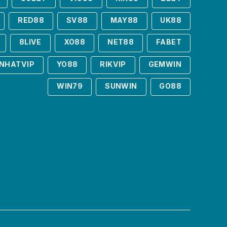
RED88
SV88
MAY88
UK88
8LIVE
XO88
NET88
FABET
NHATVIP
YO88
RIKVIP
GEMWIN
WIN79
SUNWIN
GO88