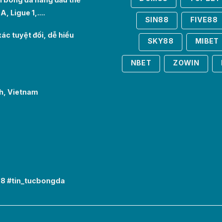
, Ligue 1,....
SIN88
FIVE88
xác tuyệt đối, dễ hiểu
SKY88
MIBET
NBET
ZOWIN
nh, Vietnam
88 #tin_tucbongda