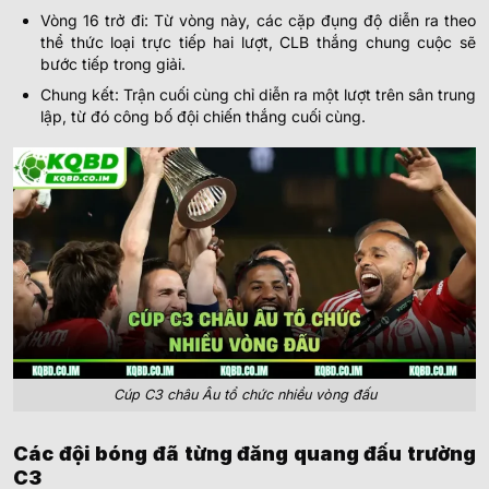
Vòng 16 trở đi: Từ vòng này, các cặp đụng độ diễn ra theo
thể thức loại trực tiếp hai lượt, CLB thắng chung cuộc sẽ
bước tiếp trong giải.
Chung kết: Trận cuối cùng chỉ diễn ra một lượt trên sân trung
lập, từ đó công bố đội chiến thắng cuối cùng.
Cúp C3 châu Âu tổ chức nhiều vòng đấu
Các đội bóng đã từng đăng quang đấu trường
C3