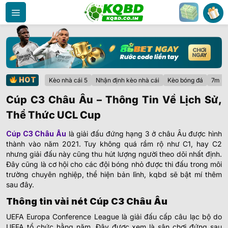
Bỏ
qua
nội
dung
HOT
Kèo nhà cái 5
Nhận định kèo nhà cái
Kèo bóng đá
7m
Cúp C3 Châu Âu – Thông Tin Về Lịch Sử,
Thể Thức UCL Cup
Cúp C3 Châu Âu
là giải đấu đứng hạng 3 ở châu Âu được hình
thành vào năm 2021. Tuy không quá rầm rộ như C1, hay C2
nhưng giải đấu này cũng thu hút lượng người theo dõi nhất định.
Đây cũng là cơ hội cho các đội bóng nhỏ được thi đấu trong môi
trường chuyên nghiệp, thể hiện bản lĩnh, kqbd sẽ bật mí thêm
sau đây.
Thông tin vài nét Cúp C3 Châu Âu
UEFA Europa Conference League là giải đấu cấp câu lạc bộ do
UEFA tổ chức hằng năm. Đây được xem là sân chơi đứng sau