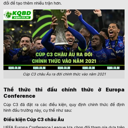
đổi để tạo thêm nhiều trận hơn.
Cúp C3 châu Âu ra đời chính thức vào năm 2021
Thể thức thi đấu chính thức ở Europa
Conference
Cúp C3 đã đặt ra các điều kiện, quy định chính thức để định
hình đấu trường này, cụ thể như sau:
Điều kiện Cúp C3 châu Âu
UEFA Europa Conference League lựa chọn đội tham gia dựa trên