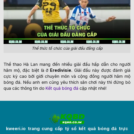
Thể thức tổ chức của giải đấu đẳng cấp
Thể thao Hà Lan mang đến nhiều giải đấu hấp dẫn cho người
hâm mộ, đặc biệt là ở
Eredivisie
. Giải đấu này được đánh giá
cực kỳ cao bởi giới chuyên môn và cộng đồng người hâm mộ
bóng đá. Nếu anh em cũng yêu thích sân chơi này thì đừng bỏ
qua các thông tin do
Kết quả bóng đá
cập nhật nhé!
kweeri.io trang cung cấp tỷ số
kết quả bóng đá
trực