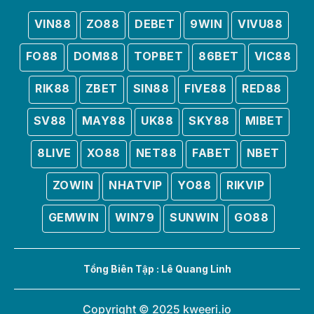
VIN88
ZO88
DEBET
9WIN
VIVU88
FO88
DOM88
TOPBET
86BET
VIC88
RIK88
ZBET
SIN88
FIVE88
RED88
SV88
MAY88
UK88
SKY88
MIBET
8LIVE
XO88
NET88
FABET
NBET
ZOWIN
NHATVIP
YO88
RIKVIP
GEMWIN
WIN79
SUNWIN
GO88
Tổng Biên Tập :
Lê Quang Linh
Copyright © 2025 kweeri.io