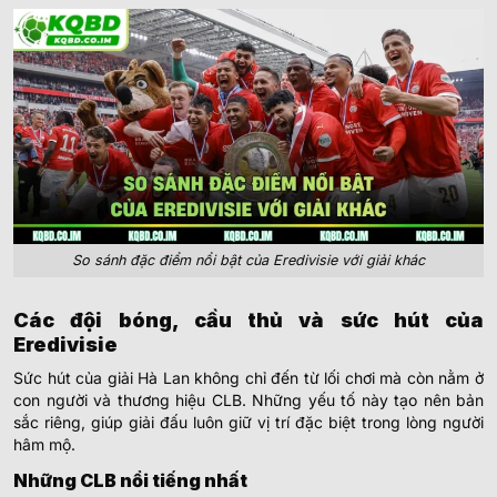
So sánh đặc điểm nổi bật của Eredivisie với giải khác
Các đội bóng, cầu thủ và sức hút của
Eredivisie
Sức hút của giải Hà Lan không chỉ đến từ lối chơi mà còn nằm ở
con người và thương hiệu CLB. Những yếu tố này tạo nên bản
sắc riêng, giúp giải đấu luôn giữ vị trí đặc biệt trong lòng người
hâm mộ.
Những CLB nổi tiếng nhất