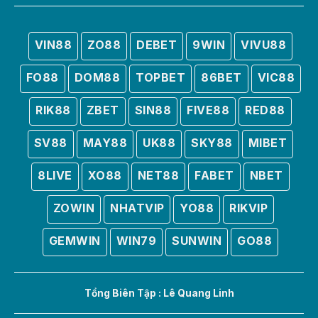
VIN88
ZO88
DEBET
9WIN
VIVU88
FO88
DOM88
TOPBET
86BET
VIC88
RIK88
ZBET
SIN88
FIVE88
RED88
SV88
MAY88
UK88
SKY88
MIBET
8LIVE
XO88
NET88
FABET
NBET
ZOWIN
NHATVIP
YO88
RIKVIP
GEMWIN
WIN79
SUNWIN
GO88
Tổng Biên Tập :
Lê Quang Linh