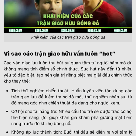
Khái niệm của các trận giao hữu bóng đá
Vì sao các trận giao hữu vẫn luôn “hot”
Các ván giao lưu luôn thu hút sự quan tâm từ người hâm mộ dù
không mang tính điểm số chính thức. Sức hút này đến từ nhiều
yếu tố đặc biệt, tạo nên giá trị riêng biệt mà giải đấu chính thức
khó thay thế:
Tính thử nghiệm chiến thuật: Huấn luyện viên tận dụng các
trận giao lưu để kiểm tra sơ đồ mới, thử nghiệm nhân sự, từ
đó mang góc nhìn chiến thuật đa dạng cho người xem.
Cơ hội cho tài năng trẻ: Nhiều cầu thủ trẻ sẽ được trao cơ hội
thể hiện năng lực, giúp khán giả khám phá gương mặt tiềm
năng trước đó khi họ bùng nổ.
Không áp lực thành tích: Buổi thi đấu sẽ diễn ra với tâm lý