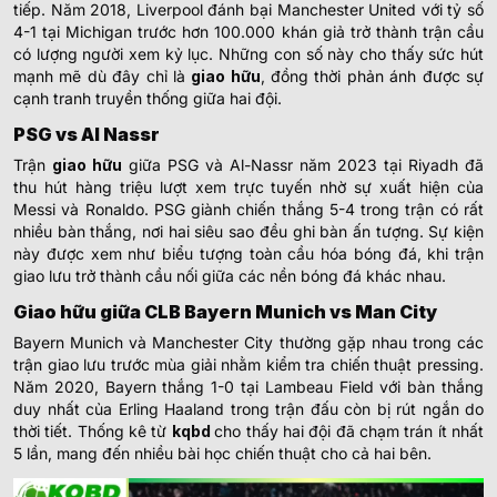
tiếp. Năm 2018, Liverpool đánh bại Manchester United với tỷ số
4-1 tại Michigan trước hơn 100.000 khán giả trở thành trận cầu
có lượng người xem kỷ lục. Những con số này cho thấy sức hút
mạnh mẽ dù đây chỉ là
giao hữu
, đồng thời phản ánh được sự
cạnh tranh truyền thống giữa hai đội.
PSG vs Al Nassr
Trận
giao hữu
giữa PSG và Al-Nassr năm 2023 tại Riyadh đã
thu hút hàng triệu lượt xem trực tuyến nhờ sự xuất hiện của
Messi và Ronaldo. PSG giành chiến thắng 5-4 trong trận có rất
nhiều bàn thắng, nơi hai siêu sao đều ghi bàn ấn tượng. Sự kiện
này được xem như biểu tượng toàn cầu hóa bóng đá, khi trận
giao lưu trở thành cầu nối giữa các nền bóng đá khác nhau.
Giao hữu giữa CLB Bayern Munich vs Man City
Bayern Munich và Manchester City thường gặp nhau trong các
trận giao lưu trước mùa giải nhằm kiểm tra chiến thuật pressing.
Năm 2020, Bayern thắng 1-0 tại Lambeau Field với bàn thắng
duy nhất của Erling Haaland trong trận đấu còn bị rút ngắn do
thời tiết. Thống kê từ
kqbd
cho thấy hai đội đã chạm trán ít nhất
5 lần, mang đến nhiều bài học chiến thuật cho cả hai bên.