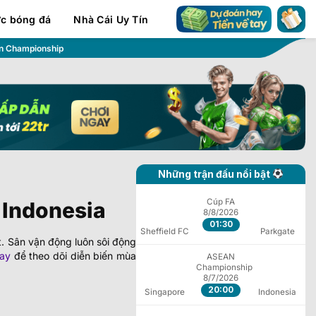
ức bóng đá
Nhà Cái Uy Tín
n Championship
Những trận đấu nổi bật
Cúp FA
 Indonesia
8/8/2026
01:30
Sheffield FC
Parkgate
t. Sân vận động luôn sôi động
nay
để theo dõi diễn biến mùa
ASEAN
Championship
8/7/2026
20:00
Singapore
Indonesia