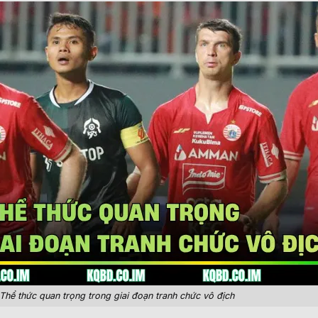
Thể thức quan trọng trong giai đoạn tranh chức vô địch