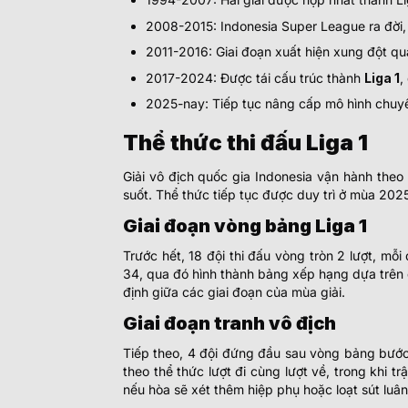
2008-2015: Indonesia Super League ra đời, t
2011-2016: Giai đoạn xuất hiện xung đột quả
2017-2024: Được tái cấu trúc thành
Liga 1
,
2025-nay: Tiếp tục nâng cấp mô hình chuy
Thể thức thi đấu Liga 1
Giải vô địch quốc gia Indonesia vận hành theo
suốt. Thể thức tiếp tục được duy trì ở mùa 202
Giai đoạn vòng bảng Liga 1
Trước hết, 18 đội thi đấu vòng tròn 2 lượt, mỗi
34, qua đó hình thành bảng xếp hạng dựa trên đ
định giữa các giai đoạn của mùa giải.
Giai đoạn tranh vô địch
Tiếp theo, 4 đội đứng đầu sau vòng bảng bước
theo thể thức lượt đi cùng lượt về, trong khi 
nếu hòa sẽ xét thêm hiệp phụ hoặc loạt sút luân