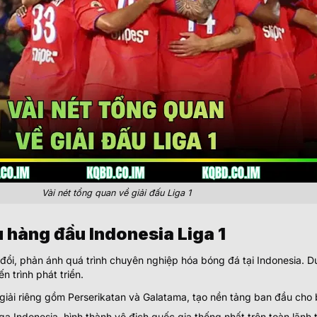
Vài nét tổng quan về giải đấu Liga 1
u hàng đầu Indonesia Liga 1
 đổi, phản ánh quá trình chuyên nghiệp hóa bóng đá tại Indonesia. 
n trình phát triển.
 giải riêng gồm Perserikatan và Galatama, tạo nền tảng ban đầu cho
a Indonesia, hình thành vô địch quốc gia thống nhất trên toàn lãnh 