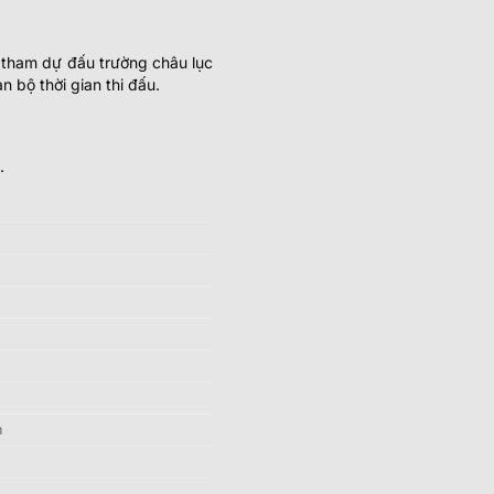
n tham dự đấu trường châu lục
 bộ thời gian thi đấu.
.
n