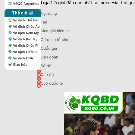
Liga 1
là giải đấu cao nhất tại Indonesia, trải qua
VĐQG Argentina
Thế giới
Nội dung
Vô địch Thế Giới
Tên
Vô địch Châu Âu
Mùa giải hiện tại
Vô địch Nam Mỹ
Vô địch Bắc Mỹ
Cơ quan tổ chức
Vô địch Châu Phi
Quốc gia
Vô địch Châu Á
Liên đoàn
Vô địch ĐNA
Giao hữu
Số đội
Cấp độ
Cúp quốc tế