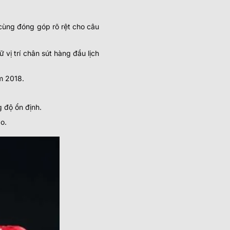
 cùng đóng góp rõ rệt cho câu
 vị trí chân sút hàng đầu lịch
m 2018.
 độ ổn định.
o.