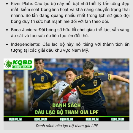
River Plate: Câu lạc bộ này nổi bật nhờ triết lý tấn công đẹp
mắt, kiểm soát bóng linh hoạt và khả năng chuyển trạng thái
nhanh. Số lần đăng quang nhiều nhất trong lịch sử giúp đội
bóng duy trì sức hút mạnh mẽ đối với fan theo dõi.
Boca Juniors: Đội bóng sở hữu lối chơi giàu thể lực, sẵn sàng
áp sát và tạo sức ép liên tục lên đối thủ.
Independiente: Câu lạc bộ này nổi tiếng với thành tích ấn
tượng tại các giải đấu khu vực Nam Mỹ.
Danh sách câu lạc bộ tham gia LPF