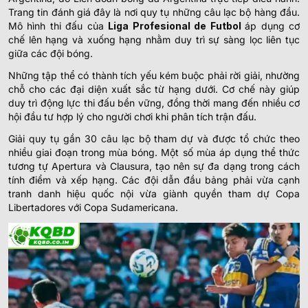
Trang tin đánh giá đây là nơi quy tụ những câu lạc bộ hàng đầu.
Mô hình thi đấu của
Liga Profesional de Futbol
áp dụng cơ
chế lên hạng và xuống hạng nhằm duy trì sự sàng lọc liên tục
giữa các đội bóng.
Những tập thể có thành tích yếu kém buộc phải rời giải, nhường
chỗ cho các đại diện xuất sắc từ hạng dưới. Cơ chế này giúp
duy trì động lực thi đấu bền vững, đồng thời mang đến nhiều cơ
hội đầu tư hợp lý cho người chơi khi phân tích trận đấu.
Giải quy tụ gần 30 câu lạc bộ tham dự và được tổ chức theo
nhiều giai đoạn trong mùa bóng. Một số mùa áp dụng thể thức
tương tự Apertura và Clausura, tạo nên sự đa dạng trong cách
tính điểm và xếp hạng. Các đội dẫn đầu bảng phải vừa cạnh
tranh danh hiệu quốc nội vừa giành quyền tham dự Copa
Libertadores với Copa Sudamericana.