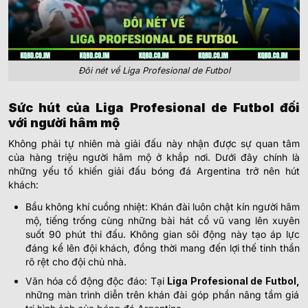
Đôi nét về Liga Profesional de Futbol
Sức hút của Liga Profesional de Futbol đối
với người hâm mộ
Không phải tự nhiên mà giải đấu này nhận được sự quan tâm
của hàng triệu người hâm mộ ở khắp nơi. Dưới đây chính là
những yếu tố khiến giải đấu bóng đá Argentina trở nên hút
khách:
Bầu không khí cuồng nhiệt: Khán đài luôn chật kín người hâm
mộ, tiếng trống cùng những bài hát cổ vũ vang lên xuyên
suốt 90 phút thi đấu. Không gian sôi động này tạo áp lực
đáng kể lên đội khách, đồng thời mang đến lợi thế tinh thần
rõ rệt cho đội chủ nhà.
Văn hóa cổ động độc đáo: Tại
Liga Profesional de Futbol,
những màn trình diễn trên khán đài góp phần nâng tầm giá