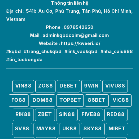
Thông tin liên hệ
Địa chỉ : 541b Âu Cơ, Phú Trung, Tân Phú, Hồ Chí Minh,
Vietnam
Phone : 0978542650
Mail :
adminkqbdcoim@gmail.com
Website : https://kweeri.io/
#kqbd #trang_chukqbd #link_vaokqbd #nha_caiu888
#tin_tucbongda
VIN88
ZO88
DEBET
9WIN
VIVU88
FO88
DOM88
TOPBET
86BET
VIC88
RIK88
ZBET
SIN88
FIVE88
RED88
SV88
MAY88
UK88
SKY88
MIBET