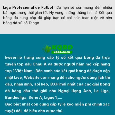
Liga Profesional de Futbol
hứa hẹn sẽ còn mang đến nhiều
bất ngờ trong thời gian tới. Hy vọng những thông tin mà Kết quả
bóng đá cung cấp đã giúp bạn có cái nhìn toàn diện về nền
bóng đá xứ sở Tango.
kweeri.io trang cung cấp tỷ số
kết quả bóng đá
trực
tuyến top đầu Châu Á và được người hâm mộ xếp hạng
top 1 Việt Nam . Bên cạnh các kết quả bóng đá được cập
nhật Live, Website còn mang đến cho người dùng lịch thi
đấu, nhận định, soi kèo, BXH mới nhất của các giải bóng
đá hàng đầu thế giới như Ngoại Hạng Anh, La Liga,
Bundesliga, Serie A, Ligue 1,....
Đặc biệt nhất còn cung cấp tỷ lệ kèo miễn phí chính xác
tuyệt đối, dễ hiểu cho cược thủ.