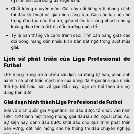
trị hình ảnh của bóng đá Argentina.
Chất lượng chuyên môn: Giải này nổi tiếng với phong cách
thi đấu kỹ thuật và giàu tính sáng tạo. Các câu lạc bộ chú
trọng đào tạo cầu thủ trẻ, giúp nhiều tài năng nhanh chóng
khẳng định tên tuổi trên đấu trường quốc tế.
Tỷ lệ bàn thắng và cạnh tranh cao: Tính cân bằng giữa các
đội bóng mang đến nhiều kịch bản bất ngờ trong suốt mùa
giải.
Lịch sử phát triển của Liga Profesional de
Futbol
LPF mang trong mình chiều sâu lịch sử đáng tự hào, phản ánh
hành trình phát triển mạnh mẽ của bóng đá Argentina qua nhiều
thế hệ. Để hiểu hơn về giải đấu này, bạn có thể theo dõi nội
dung bên dưới.
Giai đoạn hình thành Liga Profesional de Futbol
Giải vô địch quốc gia Argentina lần đầu được tổ chức vào năm
1891, trở thành một trong những giải đấu lâu đời ngoài châu Âu.
Sự kiện này đánh dấu bước khởi đầu cho quá trình phát triển
bền vững, đặt nền móng cho hệ thống thi đấu chuyên nghiệp