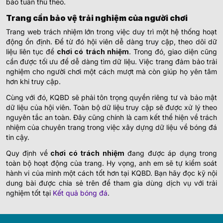
bảo tuân thủ theo.
Trang cần bảo vệ trải nghiệm của người chơi
Trang web trách nhiệm lớn trong việc duy trì một hệ thống hoạt
động ổn định. Để từ đó hội viên dễ dàng truy cập, theo dõi dữ
liệu liên tục để
chơi có trách nhiệm
. Trong đó, giao diện cũng
cần được tối ưu để dễ dàng tìm dữ liệu. Việc trang đảm bảo trải
nghiệm cho người chơi một cách mượt mà còn giúp họ yên tâm
hơn khi truy cập.
Cùng với đó, KQBD sẽ phải tôn trọng quyền riêng tư và bảo mật
dữ liệu của hội viên. Toàn bộ dữ liệu truy cập sẽ được xử lý theo
nguyên tắc an toàn. Đây cũng chính là cam kết thể hiện về trách
nhiệm của chuyên trang trong việc xây dựng dữ liệu về bóng đá
tin cậy.
Quy định về
chơi có trách nhiệm
đang được áp dụng trong
toàn bộ hoạt động của trang. Hy vọng, anh em sẽ tự kiểm soát
hành vi của mình một cách tốt hơn tại KQBD. Bạn hãy đọc kỹ nội
dung bài được chia sẻ trên để tham gia dùng dịch vụ với trải
nghiệm tốt tại
Kết quả bóng đá
.