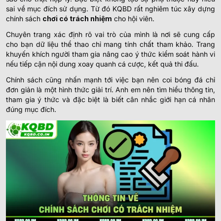
sai về mục đích sử dụng. Từ đó KQBD rất nghiêm túc xây dựng
chính sách
chơi có trách nhiệm
cho hội viên.
Chuyên trang xác định rõ vai trò của mình là nơi sẽ cung cấp
cho bạn dữ liệu thể thao chỉ mang tính chất tham khảo. Trang
khuyến khích người tham gia nâng cao ý thức kiểm soát hành vi
nếu tiếp cận nội dung xoay quanh cá cược, kết quả thi đấu.
Chính sách cũng nhấn mạnh tới việc bạn nên coi bóng đá chỉ
đơn giản là một hình thức giải trí. Anh em nên tìm hiểu thông tin,
tham gia ý thức và đặc biệt là biết cân nhắc giới hạn cá nhân
đúng mục đích.