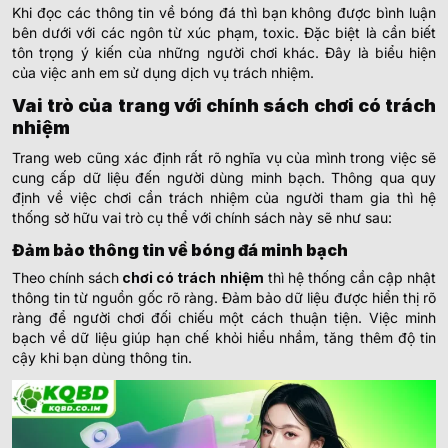
Khi đọc các thông tin về bóng đá thì bạn không được bình luận
bên dưới với các ngôn từ xúc phạm, toxic. Đặc biệt là cần biết
tôn trọng ý kiến của những người chơi khác. Đây là biểu hiện
của việc anh em sử dụng dịch vụ trách nhiệm.
Vai trò của trang với chính sách chơi có trách
nhiệm
Trang web cũng xác định rất rõ nghĩa vụ của mình trong việc sẽ
cung cấp dữ liệu đến người dùng minh bạch. Thông qua quy
định về việc chơi cần trách nhiệm của người tham gia thì hệ
thống sở hữu vai trò cụ thể với chính sách này sẽ như sau:
Đảm bảo thông tin về bóng đá minh bạch
Theo chính sách
chơi có trách nhiệm
thì hệ thống cần cập nhật
thông tin từ nguồn gốc rõ ràng. Đảm bảo dữ liệu được hiển thị rõ
ràng để người chơi đối chiếu một cách thuận tiện. Việc minh
bạch về dữ liệu giúp hạn chế khỏi hiểu nhầm, tăng thêm độ tin
cậy khi bạn dùng thông tin.