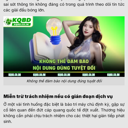
sai sót thông tin không đáng có trong quá trình theo dõi tin tức
các giải đấu bóng lớn.
Không thể đảm bảo nội dung đúng tuyệt đối
Miễn trừ trách nhiệm nếu có gián đoạn dịch vụ
Ở một vài tình huống đặc biệt là bảo trì máy chủ định kỳ, gặp sự
cố liên quan đến đứt cáp quang quốc tế đột xuất. Thương hiệu
không cần phải chịu trách nhiệm cho các thiệt hại gián tiếp phát
sinh.