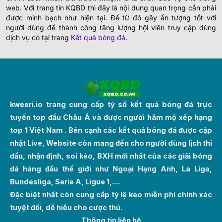
web. Với trang tin KQBD thì đây là nội dung quan trọng cần phải
được minh bạch như hiện tại. Để từ đó gây ấn tượng tốt với
người dùng để thành công tăng lượng hội viên truy cập dùng
dịch vụ có tại trang
Kết quả bóng đá
.
kweeri.io trang cung cấp tỷ số
kết quả bóng đá
trực
tuyến top đầu Châu Á và được người hâm mộ xếp hạng
top 1 Việt Nam . Bên cạnh các kết quả bóng đá được cập
nhật Live, Website còn mang đến cho người dùng lịch thi
đấu, nhận định, soi kèo, BXH mới nhất của các giải bóng
đá hàng đầu thế giới như Ngoại Hạng Anh, La Liga,
Bundesliga, Serie A, Ligue 1,....
Đặc biệt nhất còn cung cấp tỷ lệ kèo miễn phí chính xác
tuyệt đối, dễ hiểu cho cược thủ.
Thông tin liên hệ