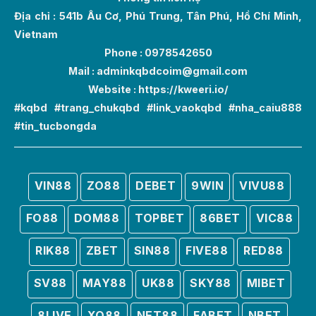
Địa chỉ : 541b Âu Cơ, Phú Trung, Tân Phú, Hồ Chí Minh,
Vietnam
Phone : 0978542650
Mail :
adminkqbdcoim@gmail.com
Website : https://kweeri.io/
#kqbd #trang_chukqbd #link_vaokqbd #nha_caiu888
#tin_tucbongda
VIN88
ZO88
DEBET
9WIN
VIVU88
FO88
DOM88
TOPBET
86BET
VIC88
RIK88
ZBET
SIN88
FIVE88
RED88
SV88
MAY88
UK88
SKY88
MIBET
8LIVE
XO88
NET88
FABET
NBET