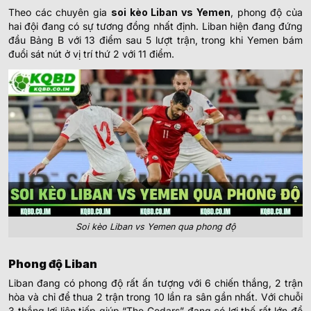
Theo các chuyên gia
soi kèo Liban vs Yemen
, phong độ của
hai đội đang có sự tương đồng nhất định. Liban hiện đang đứng
đầu Bảng B với 13 điểm sau 5 lượt trận, trong khi Yemen bám
đuổi sát nút ở vị trí thứ 2 với 11 điểm.
Soi kèo Liban vs Yemen qua phong độ
Phong độ Liban
Liban đang có phong độ rất ấn tượng với 6 chiến thắng, 2 trận
hòa và chỉ để thua 2 trận trong 10 lần ra sân gần nhất. Với chuỗi
3 thắng lợi liên tiếp giúp “The Cedars” đang có lợi thế rất lớn để