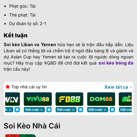
Phạt góc: Tài
Thẻ phạt: Tài
Dự đoán tỷ số: 2-1
Kết luận
Soi kèo Liban vs Yemen
hứa hẹn sẽ là trận đấu hấp dẫn. Liệu
Liban sẽ có thắng lợi và chễm trệ ở ngôi đầu bảng B và giành vé
dự Asian Cup hay Yemen sẽ tạo ra cuộc lội ngược dòng ngoạn
mục? Hãy truy cập KQBD để chờ đợi kết quả
soi kèo bóng đá
trận cầu này!
Top nhà cái uy tín
Xem tất cả
Soi Kèo Nhà Cái