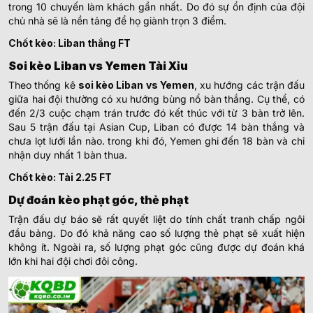
trong 10 chuyến làm khách gần nhất. Do đó sự ổn định của đội
chủ nhà sẽ là nền tảng để họ giành trọn 3 điểm.
Chốt kèo: Liban thắng FT
Soi kèo Liban vs Yemen Tài Xỉu
Theo thống kê
soi kèo Liban vs Yemen
, xu hướng các trận đấu
giữa hai đội thường có xu hướng bùng nổ bàn thắng. Cụ thể, có
đến 2/3 cuộc chạm trán trước đó kết thúc với từ 3 bàn trở lên.
Sau 5 trận đấu tại Asian Cup, Liban có được 14 bàn thắng và
chưa lọt lưới lần nào. trong khi đó, Yemen ghi đến 18 bàn và chỉ
nhận duy nhất 1 bàn thua.
Chốt kèo: Tài 2.25 FT
Dự đoán kèo phạt góc, thẻ phạt
Trận đấu dự báo sẽ rất quyết liệt do tính chất tranh chấp ngôi
đầu bảng. Do đó khả năng cao số lượng thẻ phạt sẽ xuất hiện
không ít. Ngoài ra, số lượng phạt góc cũng được dự đoán khá
lớn khi hai đội chơi đôi công.