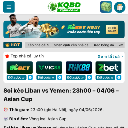
Bỏ
qua
nội
dung
HOT
Kèo nhà cái 5
Nhận định kèo nhà cái
Kèo bóng đá
7m
Top nhà cái uy tín
Xem tất cả
Soi kèo Liban vs Yemen: 23h00 – 04/06 –
Asian Cup
Thời gian:
23h00 (giờ Hà Nội), ngày 04/06/2026.
Địa điểm:
Vòng loại Asian Cup.
Soi kèo Liban vs Yemen
tại vòng loại Asian Cup hứa hẹn sẽ rất