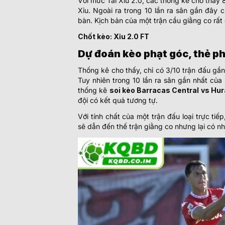
Với mức Tài Xỉu 2.0, các thống kê cho thấy 8
Xỉu. Ngoài ra trong 10 lần ra sân gần đây c
bàn. Kịch bản của một trận cầu giằng co rất 
Chốt kèo: Xỉu 2.0 FT
Dự đoán kèo phạt góc, thẻ p
Thống kê cho thấy, chỉ có 3/10 trận đấu gần
Tuy nhiên trong 10 lần ra sân gần nhất của 
thống kê
soi kèo Barracas Central vs Hu
đội có kết quả tương tự.
Với tính chất của một trận đấu loại trực tiếp
sẽ dẫn đến thế trận giằng co nhưng lại có nh