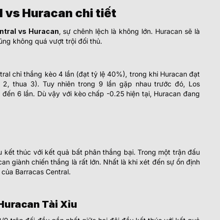
 vs Huracan chi tiết
ntral vs Huracan
, sự chênh lệch là không lớn. Huracan sẽ là
ng không quá vượt trội đối thủ.
ral chỉ thắng kèo 4 lần (đạt tỷ lệ 40%), trong khi Huracan đạt
 2, thua 3). Tuy nhiên trong 9 lần gặp nhau trước đó, Los
đến 6 lần. Dù vậy với kèo chấp -0.25 hiện tại, Huracan đang
u kết thúc với kết quả bất phân thắng bại. Trong một trận đấu
an giành chiến thắng là rất lớn. Nhất là khi xét đến sự ổn định
n của Barracas Central.
 Huracan Tài Xỉu