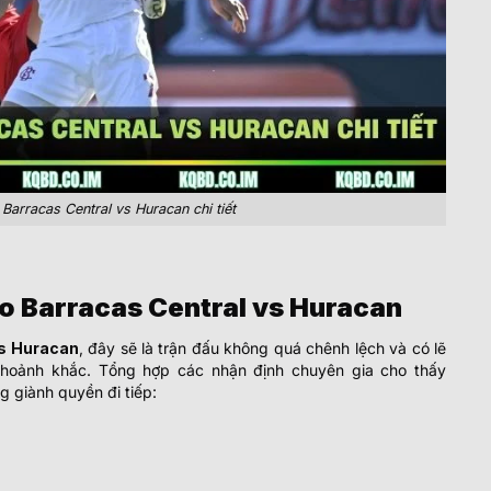
Barracas Central vs Huracan chi tiết
o Barracas Central vs Huracan
vs Huracan
, đây sẽ là trận đấu không quá chênh lệch và có lẽ
khoảnh khắc. Tổng hợp các nhận định chuyên gia cho thấy
 giành quyền đi tiếp: