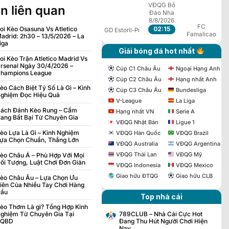
VĐQG Bồ
in liên quan
Đào Nha
8/8/2026
FC
oi Kèo Osasuna Vs Atletico
02:15
GD Estoril-Praia
Famalicao
adrid: 2h30 – 13/5/2026 – La
iga
Giải bóng đá hot nhất
oi Kèo Trận Atletico Madrid Vs
rsenal Ngày 30/4/2026 –
Cúp C1 Châu Âu
Ngoại Hạng Anh
hampions League
Cúp C2 Châu Âu
Hạng nhất Anh
èo Cách Biệt Tỷ Số Là Gì – Kinh
Cúp C3 Châu Âu
Bundesliga
ghiệm Đọc Hiệu Quả
V-League
La Liga
ách Đánh Kèo Rung – Cẩm
Hạng nhất VN
Serie A
ang Bất Bại Từ Chuyên Gia
VĐQG Nhật Bản
Ligue 1
èo Lựa Là Gì – Kinh Nghiệm
VĐQG Hàn Quốc
VĐQG Brazil
ựa Chọn Chuẩn, Thắng Lớn
VĐQG Australia
VĐQG Argentina
VĐQG Thái Lan
VĐQG Mỹ
èo Châu Á – Phù Hợp Với Mọi
ối Tượng, Luật Chơi Đơn Giản
VĐQG Indonesia
VĐQG Mexico
Giao hữu ĐTQG
Giao hữu CLB
èo Châu Âu – Lựa Chọn Ưu
iên Của Nhiều Tay Chơi Hàng
ầu
Top nhà cái
èo Thơm Là gì? Tổng Hợp Kinh
789CLUB – Nhà Cái Cực Hot
ghiệm Từ Chuyên Gia Tại
Đang Thu Hút Người Chơi Hiện
KQBD
Nay