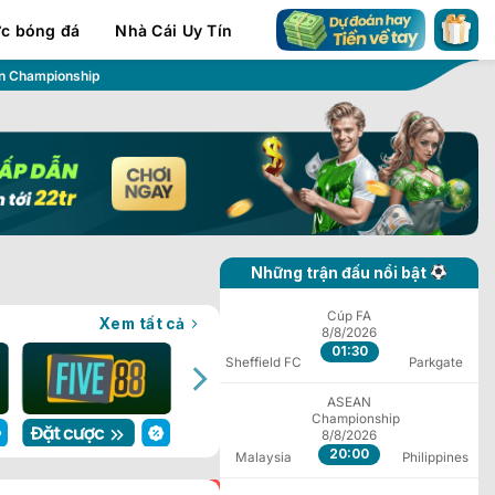
ức bóng đá
Nhà Cái Uy Tín
n Championship
Những trận đấu nổi bật
Cúp FA
Xem tất cả
8/8/2026
01:30
Sheffield FC
Parkgate
ASEAN
Championship
8/8/2026
20:00
Malaysia
Philippines