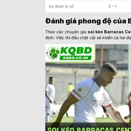
Dự đoán tỷ số
0 – 1
Đánh giá phong độ của 
Theo các chuyên gia
soi kèo Barracas Ce
định. Việc thi đấu chật vật sẽ khiến cả hai đa