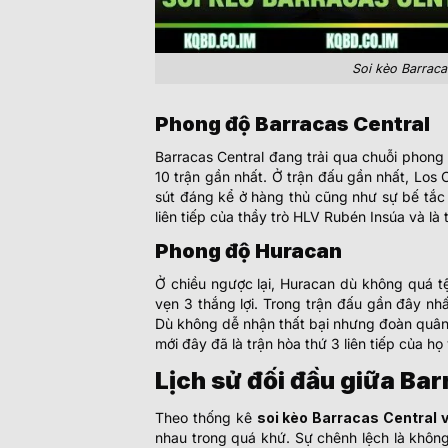
Soi kèo Barraca
Phong độ Barracas Central
Barracas Central đang trải qua chuỗi phong 
10 trận gần nhất. Ở trận đấu gần nhất, Los
sút đáng kể ở hàng thủ cũng như sự bế tắc 
liên tiếp của thầy trò HLV Rubén Insúa và là 
Phong độ Huracan
Ở chiều ngược lại, Huracan dù không quá tệ
vẹn 3 thắng lợi. Trong trận đấu gần đây nhấ
Dù không dễ nhận thất bại nhưng đoàn quân 
mới đây đã là trận hòa thứ 3 liên tiếp của họ 
Lịch sử đối đầu giữa Ba
Theo thống kê
soi kèo Barracas Central 
nhau trong quá khứ. Sự chênh lệch là không 