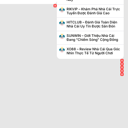
RIKVIP – Khám Phá Nhà Cái Trực
Tuyến Được Đánh Giá Cao
HITCLUB – Đánh Giá Toàn Diện
Nhà Cái Uy Tín Được Săn Đón
SUNWIN – Giới Thiệu Nhà Cái
Đang “Chiếm Sóng” Cộng Đồng
XO88 – Review Nhà Cái Qua Góc
Nhìn Thực Tế Từ Người Chơi