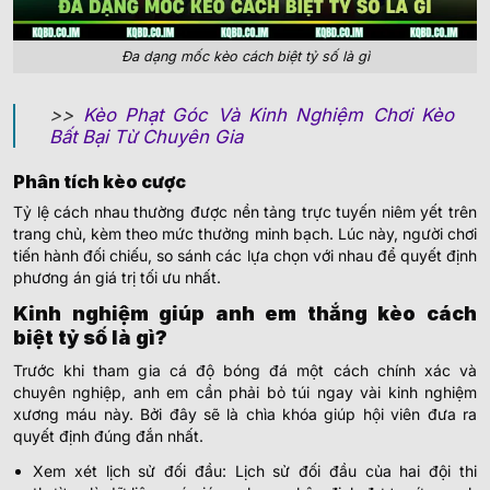
Đa dạng mốc kèo cách biệt tỷ số là gì
>>
Kèo Phạt Góc Và Kinh Nghiệm Chơi Kèo
Bất Bại Từ Chuyên Gia
Phân tích kèo cược
Tỷ lệ cách nhau thường được nền tảng trực tuyến niêm yết trên
trang chủ, kèm theo mức thưởng minh bạch. Lúc này, người chơi
tiến hành đối chiếu, so sánh các lựa chọn với nhau để quyết định
phương án giá trị tối ưu nhất.
Kinh nghiệm giúp anh em thắng kèo cách
biệt tỷ số là gì?
Trước khi tham gia cá độ bóng đá một cách chính xác và
chuyên nghiệp, anh em cần phải bỏ túi ngay vài kinh nghiệm
xương máu này. Bởi đây sẽ là chìa khóa giúp hội viên đưa ra
quyết định đúng đắn nhất.
Xem xét lịch sử đối đầu: Lịch sử đối đầu của hai đội thi