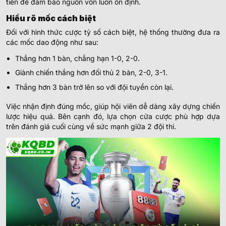
tiền để đảm bảo nguồn vốn luôn ổn định.
Hiểu rõ mốc cách biệt
Đối với hình thức cược tỷ số cách biệt, hệ thống thường đưa ra
các mốc dao động như sau:
Thắng hơn 1 bàn, chẳng hạn 1-0, 2-0.
Giành chiến thắng hơn đối thủ 2 bàn, 2-0, 3-1.
Thắng hơn 3 bàn trở lên so với đội tuyển còn lại.
Việc nhận định đúng mốc, giúp hội viên dễ dàng xây dựng chiến
lược hiệu quả. Bên cạnh đó, lựa chọn cửa cược phù hợp dựa
trên đánh giá cuối cùng về sức mạnh giữa 2 đội thi.