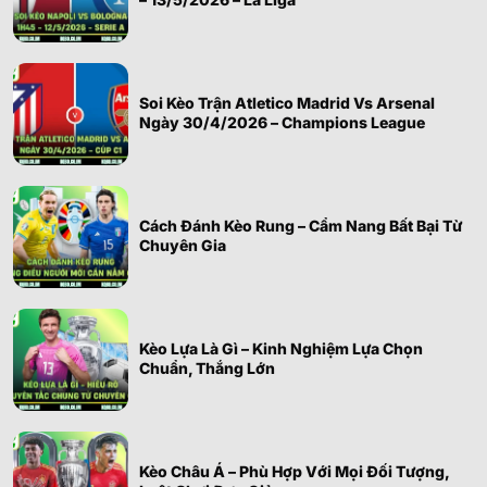
Soi Kèo Trận Atletico Madrid Vs Arsenal
Ngày 30/4/2026 – Champions League
Cách Đánh Kèo Rung – Cẩm Nang Bất Bại Từ
Chuyên Gia
Kèo Lựa Là Gì – Kinh Nghiệm Lựa Chọn
Chuẩn, Thắng Lớn
Kèo Châu Á – Phù Hợp Với Mọi Đối Tượng,