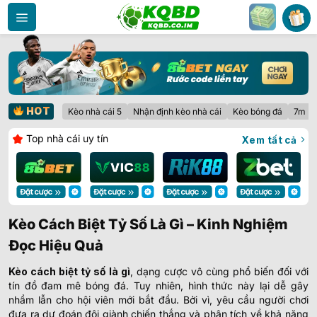
Bỏ
qua
nội
dung
HOT
Kèo nhà cái 5
Nhận định kèo nhà cái
Kèo bóng đá
7m
Top nhà cái uy tín
Xem tất cả
Kèo Cách Biệt Tỷ Số Là Gì – Kinh Nghiệm
Đọc Hiệu Quả
Kèo cách biệt tỷ số là gì
, dạng cược vô cùng phổ biến đối với
tín đồ đam mê bóng đá. Tuy nhiên, hình thức này lại dễ gây
nhầm lẫn cho hội viên mới bắt đầu. Bởi vì, yêu cầu người chơi
đưa ra dự đoán đội giành chiến thắng và phân tích về khả năng