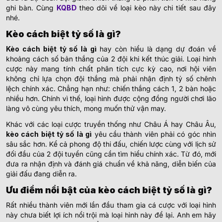
ghi bàn. Cùng
KQBD
theo dõi về loại kèo này chi tiết sau đây
nhé.
Kèo cách biệt tỷ số là gì?
Kèo cách biệt tỷ số là gì
hay còn hiểu là dạng dự đoán về
khoảng cách số bản thắng của 2 đội khi kết thúc giải. Loại hình
cược này mang tính chất phân tích cực kỳ cao, nơi hội viên
không chỉ lựa chọn đội thắng mà phải nhận định tỷ số chênh
lệch chính xác. Chẳng hạn như: chiến thắng cách 1, 2 bàn hoặc
nhiều hơn. Chính vì thế, loại hình được cộng đồng người chơi lão
làng vô cùng yêu thích, mong muốn thử vận may.
Khác với các loại cược truyền thống như Châu Á hay Châu Âu,
kèo cách biệt tỷ số là gì
yêu cầu thành viên phải có góc nhìn
sâu sắc hơn. Kể cả phong độ thi đấu, chiến lược cùng với lịch sử
đối đầu của 2 đội tuyển cũng cần tìm hiểu chính xác. Từ đó, mới
đưa ra nhận định và đánh giá chuẩn về khả năng, diễn biến của
giải đấu đang diễn ra.
Ưu điểm nổi bật của kèo cách biệt tỷ số là gì?
Rất nhiều thành viên mới lần đầu tham gia cá cược với loại hình
này chưa biết lợi ích nổi trội mà loại hình này để lại. Anh em hãy