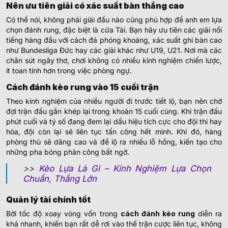
Nên ưu tiên giải có xác suất bàn thắng cao
Có thể nói, không phải giải đấu nào cũng phù hợp để anh em lựa
chọn đánh rung, đặc biệt là cửa Tài. Bạn hãy ưu tiên các giải nổi
tiếng hàng đầu với cách đá phóng khoáng, xác suất ghi bàn cao
như Bundesliga Đức hay các giải khác như U19, U21. Nơi mà các
chân sút ngây thơ, chơi không có nhiều kinh nghiệm chiến lược,
ít toan tính hơn trong việc phòng ngự.
Cách đánh kèo rung vào 15 cuối trận
Theo kinh nghiệm của nhiều người đi trước tiết lộ, bạn nên chờ
đợi trận đấu gần khép lại trong khoản 15 cuối cùng. Khi trận đấu
phút cuối và tỷ số đang đem lại dấu hiệu tích cực cho đội thi hay
hòa, đội còn lại sẽ liên tục tấn công hết mình. Khi đó, hàng
phòng thủ sẽ dâng cao và để lộ ra nhiều lỗ hổng, kiến tạo cho
những pha bóng phản công bất ngờ.
>>
Kèo Lựa Là Gì – Kinh Nghiệm Lựa Chọn
Chuẩn, Thắng Lớn
Quản lý tài chính tốt
Bởi tốc độ xoay vòng vốn trong
cách đánh kèo rung
diễn ra
khá nhanh, khiến bạn rất dễ rơi vào thế trận cược liên tục, không