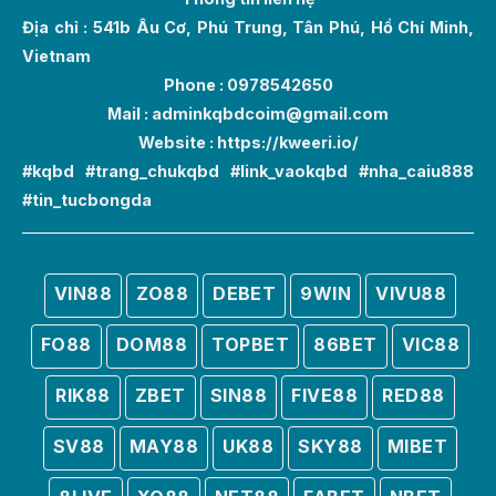
Địa chỉ : 541b Âu Cơ, Phú Trung, Tân Phú, Hồ Chí Minh,
Vietnam
Phone : 0978542650
Mail :
adminkqbdcoim@gmail.com
Website : https://kweeri.io/
#kqbd #trang_chukqbd #link_vaokqbd #nha_caiu888
#tin_tucbongda
VIN88
ZO88
DEBET
9WIN
VIVU88
FO88
DOM88
TOPBET
86BET
VIC88
RIK88
ZBET
SIN88
FIVE88
RED88
SV88
MAY88
UK88
SKY88
MIBET