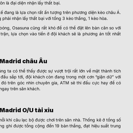
n là đại diện nhận lấy thất bại.
 tế đang là lựa chọn rất ấn tượng trên phương diện kèo châu Á.
 phải nhận lấy thất bại với tổng 3 kèo thắng, 1 kèo hòa.
i bóng, Osasuna cũng rất khó để có thể đặt lên bàn cân so với
 trận, lựa chọn vào tiền ở đội khách sẽ là phương án tốt nhất
 Madrid châu Âu
úng ta có thể thấy được sự vượt trội rất lớn về mặt thành tích
 đấu sắp tới, đội khách còn đang trong một cơn “giận dữ” với
Do đó trên góc nhìn chuyên gia, ATM sẽ thi đấu cực hay để có
ngay trên sân khách.
Madrid O/U tài xỉu
ỗi khi câu lạc bộ được chơi trên sân nhà. Thống kê ở tổng số
bóng ghi được tổng cộng đến 19 bàn thắng, đạt hiệu suất trung