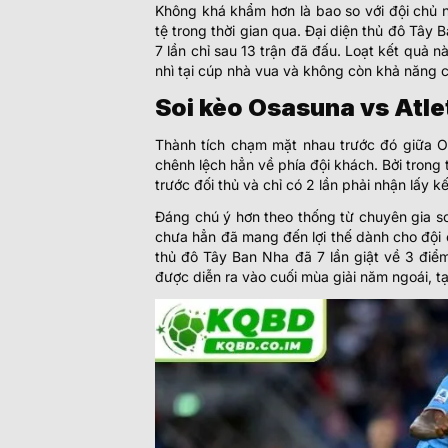
Không khá khẩm hơn là bao so với đội chủ n
tệ trong thời gian qua. Đại diện thủ đô Tây 
7 lần chỉ sau 13 trận đã đấu. Loạt kết quả 
nhì tại cúp nhà vua và không còn khả năng c
Soi kèo Osasuna vs Atle
Thành tích chạm mặt nhau trước đó giữa O
chênh lệch hẳn về phía đội khách. Bởi trong 
trước đối thủ và chỉ có 2 lần phải nhận lấy k
Đáng chú ý hơn theo thống từ chuyên gia so
chưa hẳn đã mang đến lợi thế dành cho đội c
thủ đô Tây Ban Nha đã 7 lần giật về 3 điểm
được diễn ra vào cuối mùa giải năm ngoái, t