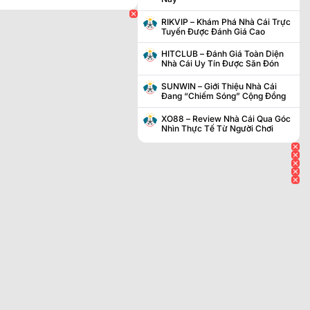
RIKVIP – Khám Phá Nhà Cái Trực
Tuyến Được Đánh Giá Cao
HITCLUB – Đánh Giá Toàn Diện
Nhà Cái Uy Tín Được Săn Đón
SUNWIN – Giới Thiệu Nhà Cái
Đang “Chiếm Sóng” Cộng Đồng
XO88 – Review Nhà Cái Qua Góc
Nhìn Thực Tế Từ Người Chơi