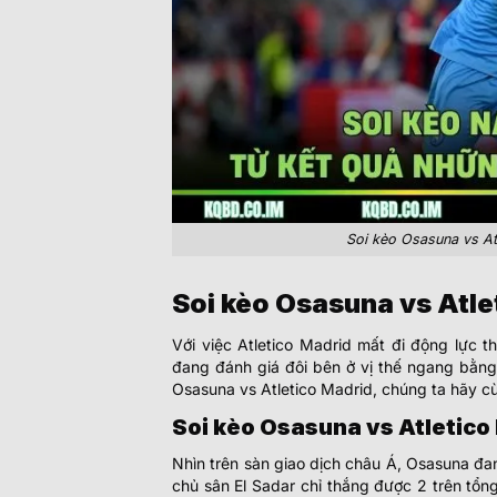
Soi kèo Osasuna vs At
Soi kèo Osasuna vs Atlet
Với việc Atletico Madrid mất đi động lực t
đang đánh giá đôi bên ở vị thế ngang bằng
Osasuna vs Atletico Madrid, chúng ta hãy cù
Soi kèo Osasuna vs Atletico 
Nhìn trên sàn giao dịch châu Á, Osasuna đan
chủ sân El Sadar chỉ thắng được 2 trên tổng