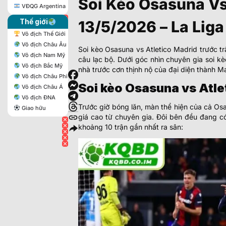
Soi Kèo Osasuna Vs
VĐQG Argentina
Thế giới
13/5/2026 – La Liga
Vô địch Thế Giới
Vô địch Châu Âu
Soi kèo Osasuna vs Atletico Madrid trước tr
Vô địch Nam Mỹ
câu lạc bộ. Dưới góc nhìn chuyên gia soi k
Vô địch Bắc Mỹ
nhà trước cơn thịnh nộ của đại diện thành M
Vô địch Châu Phi
Soi kèo Osasuna vs Atle
Vô địch Châu Á
Vô địch ĐNA
Trước giờ bóng lăn, màn thể hiện của cả O
Giao hữu
giá cao từ chuyên gia. Đôi bên đều đang có
khoảng 10 trận gần nhất ra sân: