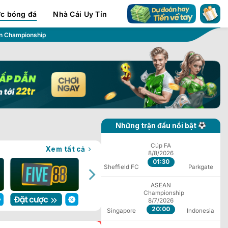
ức bóng đá
Nhà Cái Uy Tín
n Championship
Những trận đấu nổi bật
Cúp FA
Xem tất cả
8/8/2026
01:30
Sheffield FC
Parkgate
ASEAN
Championship
8/7/2026
20:00
Singapore
Indonesia