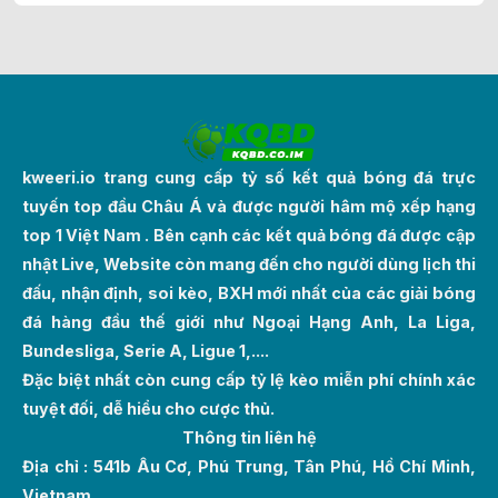
kweeri.io trang cung cấp tỷ số
kết quả bóng đá
trực
tuyến top đầu Châu Á và được người hâm mộ xếp hạng
top 1 Việt Nam . Bên cạnh các kết quả bóng đá được cập
nhật Live, Website còn mang đến cho người dùng lịch thi
đấu, nhận định, soi kèo, BXH mới nhất của các giải bóng
đá hàng đầu thế giới như Ngoại Hạng Anh, La Liga,
Bundesliga, Serie A, Ligue 1,....
Đặc biệt nhất còn cung cấp tỷ lệ kèo miễn phí chính xác
tuyệt đối, dễ hiểu cho cược thủ.
Thông tin liên hệ
Địa chỉ : 541b Âu Cơ, Phú Trung, Tân Phú, Hồ Chí Minh,
Vietnam