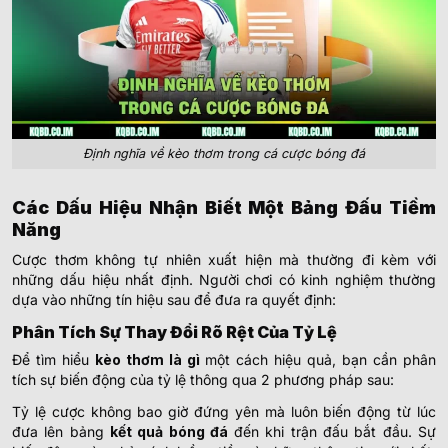
Định nghĩa về kèo thơm trong cá cược bóng đá
Các Dấu Hiệu Nhận Biết Một Bảng Đấu Tiềm
Năng
Cược thơm không tự nhiên xuất hiện mà thường đi kèm với
những dấu hiệu nhất định. Người chơi có kinh nghiệm thường
dựa vào những tín hiệu sau để đưa ra quyết định:
Phân Tích Sự Thay Đổi Rõ Rệt Của Tỷ Lệ
Để
tìm hiểu
kèo thơm là gì
một cách hiệu quả, bạn cần phân
tích sự biến động của tỷ lệ thông qua 2 phương pháp sau:
Tỷ lệ cược không bao giờ đứng yên mà luôn biến động từ lúc
đưa lên bảng
kết quả bóng đá
đến khi trận đấu bắt đầu. Sự