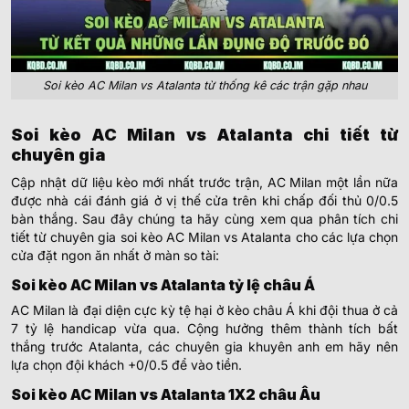
Soi kèo AC Milan vs Atalanta từ thống kê các trận gặp nhau
Soi kèo AC Milan vs Atalanta chi tiết từ
chuyên gia
Cập nhật dữ liệu kèo mới nhất trước trận, AC Milan một lần nữa
được nhà cái đánh giá ở vị thế cửa trên khi chấp đối thủ 0/0.5
bàn thắng. Sau đây chúng ta hãy cùng xem qua phân tích chi
tiết từ chuyên gia soi kèo AC Milan vs Atalanta cho các lựa chọn
cửa đặt ngon ăn nhất ở màn so tài:
Soi kèo AC Milan vs Atalanta tỷ lệ châu Á
AC Milan là đại diện cực kỳ tệ hại ở kèo châu Á khi đội thua ở cả
7 tỷ lệ handicap vừa qua. Cộng hưởng thêm thành tích bất
thắng trước Atalanta, các chuyên gia khuyên anh em hãy nên
lựa chọn đội khách +0/0.5 để vào tiền.
Soi kèo AC Milan vs Atalanta 1X2 châu Âu