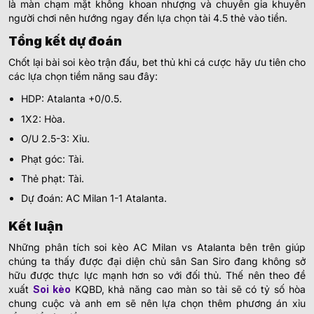
là màn chạm mặt không khoan nhượng và chuyên gia khuyên
người chơi nên hướng ngay đến lựa chọn tài 4.5 thẻ vào tiền.
Tổng kết dự đoán
Chốt lại bài soi kèo trận đấu, bet thủ khi cá cược hãy ưu tiên cho
các lựa chọn tiềm năng sau đây:
HDP: Atalanta +0/0.5.
1X2: Hòa.
O/U 2.5-3: Xỉu.
Phạt góc: Tài.
Thẻ phạt: Tài.
Dự đoán: AC Milan 1-1 Atalanta.
Kết luận
Những phân tích soi kèo AC Milan vs Atalanta bên trên giúp
chúng ta thấy được đại diện chủ sân San Siro đang không sở
hữu được thực lực mạnh hơn so với đối thủ. Thế nên theo đề
xuất
Soi kèo
KQBD, khả năng cao màn so tài sẽ có tỷ số hòa
chung cuộc và anh em sẽ nên lựa chọn thêm phương án xỉu