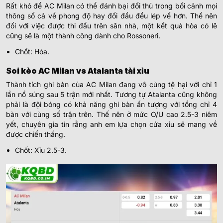
Rất khó để AC Milan có thể đánh bại đối thủ trong bối cảnh mọi
thông số cả về phong độ hay đối đầu đều lép vế hơn. Thế nên
đối với việc được thi đấu trên sân nhà, một kết quả hòa có lẽ
cũng sẽ là một thành công dành cho Rossoneri.
Chốt: Hòa.
Soi kèo AC Milan vs Atalanta tài xỉu
Thành tích ghi bàn của AC Milan đang vô cùng tệ hại với chỉ 1
lần nổ súng sau 5 trận mới nhất. Tương tự Atalanta cũng không
phải là đội bóng có khả năng ghi bàn ấn tượng với tổng chỉ 4
bàn với cùng số trận trên. Thế nên ở mức O/U cao 2.5-3 niêm
yết, chuyên gia tin rằng anh em lựa chọn cửa xỉu sẽ mang về
được chiến thắng.
Chốt: Xỉu 2.5-3.