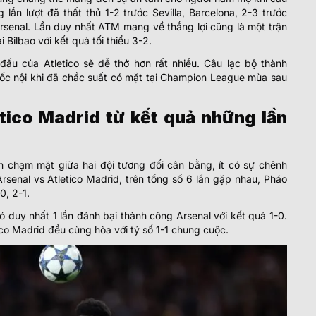
 lần lượt đã thất thủ 1-2 trước Sevilla, Barcelona, 2-3 trước
Arsenal. Lần duy nhất ATM mang về thắng lợi cũng là một trận
 Bilbao với kết quả tối thiểu 3-2.
i đấu của Atletico sẽ dễ thở hơn rất nhiều. Câu lạc bộ thành
quốc nội khi đã chắc suất có mặt tại Champion League mùa sau
tico Madrid từ kết quả những lần
 chạm mặt giữa hai đội tương đối cân bằng, ít có sự chênh
rsenal vs Atletico Madrid, trên tổng số 6 lần gặp nhau, Pháo
0, 2-1.
 duy nhất 1 lần đánh bại thành công Arsenal với kết quả 1-0.
tico Madrid đều cùng hòa với tỷ số 1-1 chung cuộc.