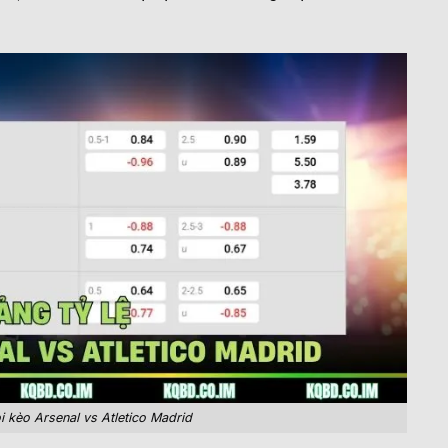
oi kèo Arsenal vs Atletico Madrid