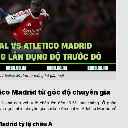
s Atletico Madrid từ thống kê gặp mặt
tico Madrid từ góc độ chuyên gia
á khá cao với tỷ lệ chấp lên đến -0.5/1 bàn thắng. Ở phần
ua góc nhìn chuyên gia soi kèo Arsenal vs Atletico Madrid về
Madrid tỷ lệ châu Á