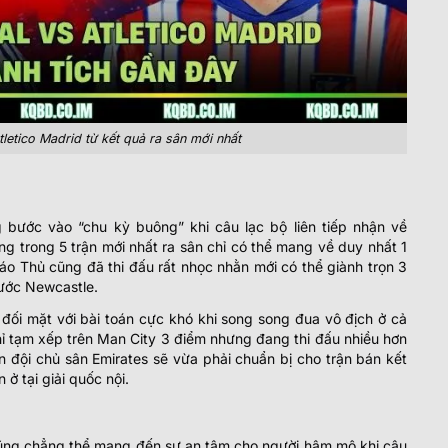
letico Madrid từ kết quả ra sân mới nhất
g bước vào “chu kỳ buông” khi câu lạc bộ liên tiếp nhận về
 trong 5 trận mới nhất ra sân chỉ có thể mang về duy nhất 1
áo Thủ cũng đã thi đấu rất nhọc nhằn mới có thể giành trọn 3
trước Newcastle.
i đối mặt với bài toán cực khó khi song song đua vô địch ở cả
hỉ tạm xếp trên Man City 3 điểm nhưng đang thi đấu nhiều hơn
n đội chủ sân Emirates sẽ vừa phải chuẩn bị cho trận bán kết
 ở tại giải quốc nội.
 cũng chẳng thể mang đến sự an tâm cho người hâm mộ khi câu