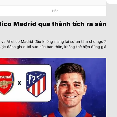
Hòa
tico Madrid qua thành tích ra sân
l vs Atletico Madrid đều không mang lại sự an tâm cho người
ược đánh giá dưới sức của bản thân, không thể hiện đúng giá