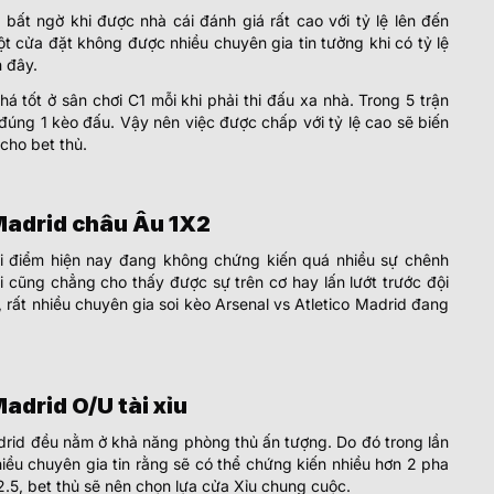
 bất ngờ khi được nhà cái đánh giá rất cao với tỷ lệ lên đến
một cửa đặt không được nhiều chuyên gia tin tưởng khi có tỷ lệ
n đây.
há tốt ở sân chơi C1 mỗi khi phải thi đấu xa nhà. Trong 5 trận
đúng 1 kèo đấu. Vậy nên việc được chấp với tỷ lệ cao sẽ biến
cho bet thủ.
 Madrid châu Âu 1X2
ời điểm hiện nay đang không chứng kiến quá nhiều sự chênh
i cũng chẳng cho thấy được sự trên cơ hay lấn lướt trước đội
 rất nhiều chuyên gia soi kèo Arsenal vs Atletico Madrid đang
adrid O/U tài xỉu
drid đều nằm ở khả năng phòng thủ ấn tượng. Do đó trong lần
iều chuyên gia tin rằng sẽ có thể chứng kiến nhiều hơn 2 pha
 2.5, bet thủ sẽ nên chọn lựa cửa Xỉu chung cuộc.