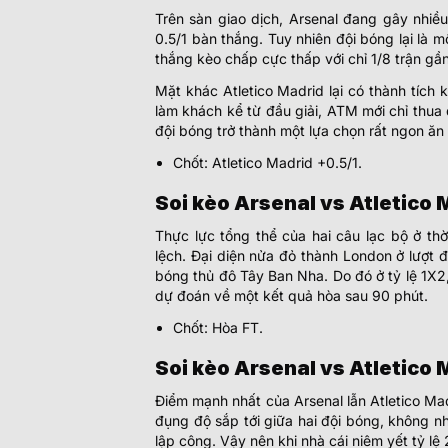
Trên sàn giao dịch, Arsenal đang gây nhiều
0.5/1 bàn thắng. Tuy nhiên đội bóng lại là 
thắng kèo chấp cực thấp với chỉ 1/8 trận gầ
Mặt khác Atletico Madrid lại có thành tích k
làm khách kể từ đầu giải, ATM mới chỉ thua 
đội bóng trở thành một lựa chọn rất ngon ăn 
Chốt: Atletico Madrid +0.5/1.
Soi kèo Arsenal vs Atletico
Thực lực tổng thể của hai câu lạc bộ ở th
lệch. Đại diện nửa đỏ thành London ở lượt đ
bóng thủ đô Tây Ban Nha. Do đó ở tỷ lệ 1X2,
dự đoán về một kết quả hòa sau 90 phút.
Chốt: Hòa FT.
Soi kèo Arsenal vs Atletico M
Điểm mạnh nhất của Arsenal lẫn Atletico Ma
đụng độ sắp tới giữa hai đội bóng, không nh
lập công. Vậy nên khi nhà cái niêm yết tỷ lệ