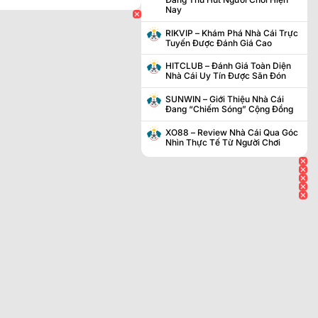
Nay
RIKVIP – Khám Phá Nhà Cái Trực
Tuyến Được Đánh Giá Cao
HITCLUB – Đánh Giá Toàn Diện
Nhà Cái Uy Tín Được Săn Đón
SUNWIN – Giới Thiệu Nhà Cái
Đang “Chiếm Sóng” Cộng Đồng
XO88 – Review Nhà Cái Qua Góc
Nhìn Thực Tế Từ Người Chơi