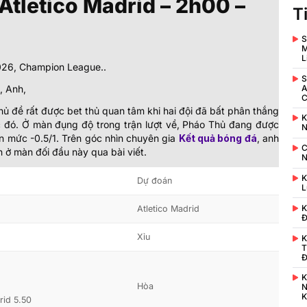
Atletico Madrid – 2h00 –
T
S
M
L
2026, Champion League..
S
A
, Anh,
C
chủ đề rất được bet thủ quan tâm khi hai đội đã bất phân thắng
K
ước đó. Ở màn đụng độ trong trận lượt về, Pháo Thủ đang được
N
lên mức -0.5/1. Trên góc nhìn chuyên gia
Kết quả bóng đá
, anh
C
 ở màn đối đầu này qua bài viết.
N
K
Dự đoán
L
K
Atletico Madrid
Đ
Xỉu
K
T
Đ
K
Hòa
N
rid 5.50