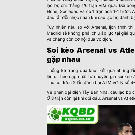
lạc bộ chỉ thắng 1/6 trận vừa qua. Đội bóng
Elche, Sociedad và có 1 trận hòa 1-1 trước 
đấu rất đỗi nhọc nhằn khi câu lạc bộ đánh bại
Tuy nhiên nếu so với Arsenal, lịch trình th
Madrid sẽ không phải chịu áp lực tại giải 
và chẳng còn cơ hội đua vô địch.
Soi kèo Arsenal vs Atle
gặp nhau
Thống kê trong quá khứ, kết quả những lần
lệch. Theo cập nhật từ chuyên gia soi kèo A
Thủ có được 2 lần đánh bại ATM với tỷ số 4-
Về phần đại diện Tây Ban Nha, câu lạc bộ có
Ở 3 trận còn lại khi đối đầu, Arsenal vs Atle