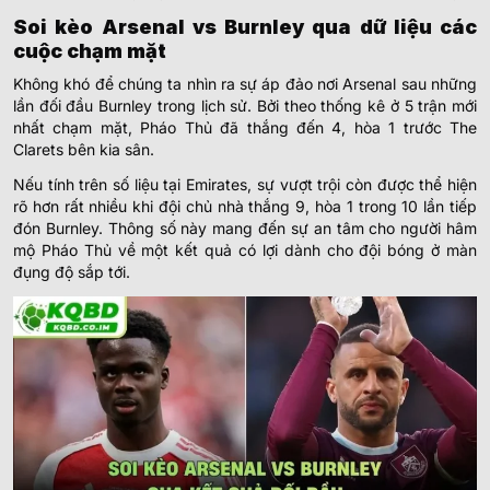
Soi kèo Arsenal vs Burnley qua dữ liệu các
cuộc chạm mặt
Không khó để chúng ta nhìn ra sự áp đảo nơi Arsenal sau những
lần đối đầu Burnley trong lịch sử. Bởi theo thống kê ở 5 trận mới
nhất chạm mặt, Pháo Thủ đã thắng đến 4, hòa 1 trước The
Clarets bên kia sân.
Nếu tính trên số liệu tại Emirates, sự vượt trội còn được thể hiện
rõ hơn rất nhiều khi đội chủ nhà thắng 9, hòa 1 trong 10 lần tiếp
đón Burnley. Thông số này mang đến sự an tâm cho người hâm
mộ Pháo Thủ về một kết quả có lợi dành cho đội bóng ở màn
đụng độ sắp tới.