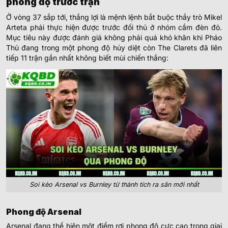
phong độ trước trận
Ở vòng 37 sắp tới, thắng lợi là mệnh lệnh bắt buộc thầy trò Mikel
Arteta phải thực hiện được trước đối thủ ở nhóm cầm đèn đỏ.
Mục tiêu này được đánh giá không phải quá khó khăn khi Pháo
Thủ đang trong một phong độ hủy diệt còn The Clarets đã liên
tiếp 11 trận gần nhất không biết mùi chiến thắng:
Soi kèo Arsenal vs Burnley từ thành tích ra sân mới nhất
Phong độ Arsenal
Arsenal đang thể hiện một điểm rơi phong độ cực cao trong giai