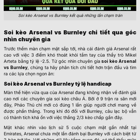
Soi kèo Arsenal vs Burnley kết quả những lần chạm trán
Soi kèo Arsenal vs Burnley chi tiết qua góc
nhìn chuyên gia
Trước thềm màn chạm mặt sắp tới, nhà cái đánh giá Arsenal rất
cao với việc 3 điểm khó thoát khỏi tầm tay của thầy trò Mikel
Arteta bằng tỷ lệ -2.5. Từ góc nhìn chuyên gia
soi kèo Arsenal
vs Burnley
, chúng ta hãy phân tích chi tiết hơn trận đấu và tìm
ra các lựa chọn ngon ăn:
Soi kèo Arsenal vs Burnley tỷ lệ handicap
Màn thể hiện vừa qua của Arsenal đang không nhận về đánh giá
cao nơi các chuyên gia soi kèo châu Á. Bởi ở 9 trận ra sân mới
đây, Pháo Thủ chỉ mới có đúng 1 lần giúp người chơi mang về
được phần thắng. Trong khi đó đối với Burnley, câu lạc bộ vẫn
có thành tích khá ổn với việc thắng 2/3 kèo chấp gần đây.
Mặt khác nhìn vào lịch sử 5 cuộc chạm mặt gần nhất tại
Emirates, Arsenal chưa một lần đánh bại Burnley với cách biệt từ
2 bàn trở lên. Với những dữ liệu tổng quan đó, có thể thấy mức