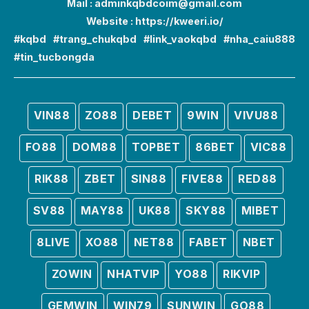
Mail :
adminkqbdcoim@gmail.com
Website : https://kweeri.io/
#kqbd #trang_chukqbd #link_vaokqbd #nha_caiu888
#tin_tucbongda
VIN88
ZO88
DEBET
9WIN
VIVU88
FO88
DOM88
TOPBET
86BET
VIC88
RIK88
ZBET
SIN88
FIVE88
RED88
SV88
MAY88
UK88
SKY88
MIBET
8LIVE
XO88
NET88
FABET
NBET
ZOWIN
NHATVIP
YO88
RIKVIP
GEMWIN
WIN79
SUNWIN
GO88