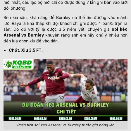
mới nhất, câu lạc bộ mới chỉ có được đúng 7 lần ghi bàn vào lưới
đối phương.
Bên kia sân, khả năng để Burnley có thể tìm đường vào mành
lưới Raya là khá thấp khi đội khách chỉ ghi được 4 bàn/5 trận ra
sân. Do đó với tỷ lệ cược 3.5 niêm yết, chuyên gia
soi kèo
Arsenal vs Burnley
khuyên rằng anh em hãy chú ý nhiều hơn
đến lựa chọn xỉu để vào tiền.
Chốt: Xỉu 3.5 FT.
Phân tích soi kèo Arsenal vs Burnley trước giờ bóng lăn