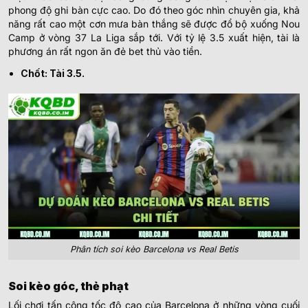
phong độ ghi bàn cực cao. Do đó theo góc nhìn chuyên gia, khả
năng rất cao một cơn mưa bàn thắng sẽ được đổ bộ xuống Nou
Camp ở vòng 37 La Liga sắp tới. Với tỷ lệ 3.5 xuất hiện, tài là
phương án rất ngon ăn đẻ bet thủ vào tiền.
Chốt: Tài 3.5.
Phân tích soi kèo Barcelona vs Real Betis
Soi kèo góc, thẻ phạt
Lối chơi tấn công tốc độ cao của Barcelona ở những vòng cuối