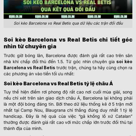
Soi kèo Barcelona vs Real Betis qua dữ liệu các trận đối đầu
Soi kèo Barcelona vs Real Betis chi tiết góc
nhìn từ chuyên gia
Trước giờ bóng lăn, Barcelona được đánh giá rất cao trên sân
nhà khi chấp đối thủ đến 1.5. Từ góc nhìn chuyên gia
soi kèo
Barcelona vs Real Betis
trước trận, chúng ta hãy cùng chọn ra
các phương án vào tiền tối ưu nhất:
Soi kèo Barcelona vs Real Betis tỷ lệ châu Á
Tuy thể hiện điểm rơi phong độ rất cao nơi cuối mùa giải, song
nếu chỉ xét trên sàn giao dịch châu Á, Barcelona lại không phải
là một đội bóng đáng tin. Bởi theo dữ liệu thống kê ở 5 trận mới
nhất tại Camp Nou, Blaugrana chỉ thắng đúng duy nhất 1 tỷ lệ
handicap. Đây là hệ quả của việc “gã khổng lồ xứ Catalan”
thường được đánh giá rất cao với mức chấp lớn trước đối thủ tại
thánh địa của mình.