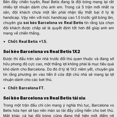
Bên đây chiến tuyến, Real Betis đang là đội bóng mang lại rất
nhiều lợi nhuận dành cho anh em. Trong cả 5 trận mới nhất ra
sân, đội khách chưa một lần phải nhận lấy thất bại ở tỷ lệ
handicap. Vậy nên với mức handicap cao 1.5 trước giờ bóng lăn,
chuyên gia
soi kèo Barcelona vs Real Betis
tin rằng lựa chọn
đội khách được chấp sẽ là quyết định tốt hơn để giúp anh em
mang về chiến thắng.
Chốt: Real Betis +1.5.
Soi kèo Barcelona vs Real Betis 1X2
Được thi đấu trên sân nhà trước đối thủ quen thuộc và đang sở
hữu phong độ cực cao, một thắng lợi không phải là mục tiêu quá
khó dành cho Barcelona. Do đó ở tỷ lệ 1X2 niêm yết, chuyên gia
tin rằng phương án vào tiền ở cửa đặt chủ nhà sẽ mang lại lợi
nhuận dành cho các bet thủ.
Chốt: Barcelona FT.
Soi kèo Barcelona vs Real Betis tài xỉu
Trong một trận đấu chỉ còn mang ý nghĩa thủ tục, Barcelona vs
Betis hứa hẹn sẽ tạo nên màn so tài đầy cống hiến cho bet thủ.
Mặt khác cả hai đội bóng cũng đang thể hiện một điểm rơi