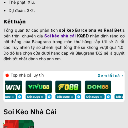
Thẻ phạt: Xỉu.
Dự đoán: 3-2.
Kết luận
Tổng quan từ các phân tích
soi kèo Barcelona vs Real Beti
s
bên trên, chuyên gia
Soi kèo nhà cái
KQBD
nhận định rằng cơ
hội thắng của Blaugrana trong màn thư hùng sắp tới sẽ là rất
cao Tuy nhiên tỷ số chênh lệch tổng thể sẽ không vượt quá 1.0.
Do đó lựa chọn cửa dưới handicap và Blaugrana 1X2 sẽ là quyết
định tốt nhất dành cho anh em.
Top nhà cái uy tín
Xem tất cả
Soi Kèo Nhà Cái