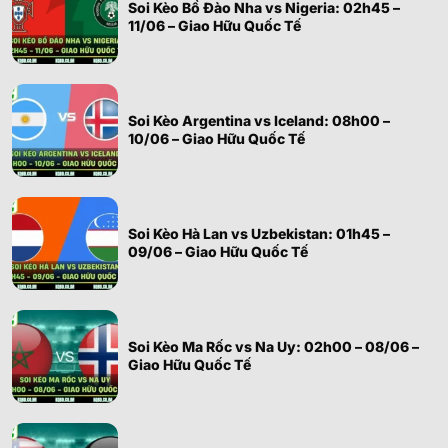
Soi Kèo Bồ Đào Nha vs Nigeria: 02h45 –
11/06 – Giao Hữu Quốc Tế
Soi Kèo Argentina vs Iceland: 08h00 –
10/06 – Giao Hữu Quốc Tế
Soi Kèo Hà Lan vs Uzbekistan: 01h45 –
09/06 – Giao Hữu Quốc Tế
Soi Kèo Ma Rốc vs Na Uy: 02h00 – 08/06 –
Giao Hữu Quốc Tế