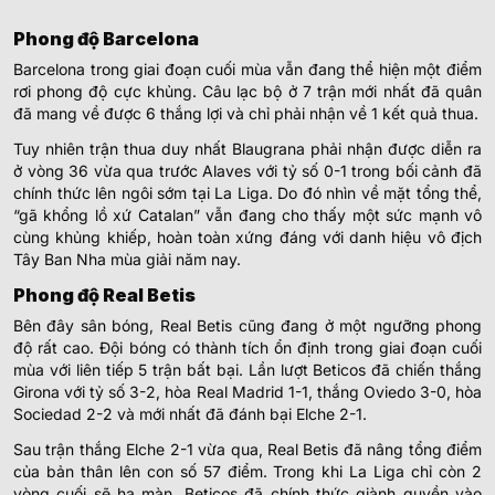
Phong độ Barcelona
Barcelona trong giai đoạn cuối mùa vẫn đang thể hiện một điểm
rơi phong độ cực khủng. Câu lạc bộ ở 7 trận mới nhất đã quân
đã mang về được 6 thắng lợi và chỉ phải nhận về 1 kết quả thua.
Tuy nhiên trận thua duy nhất Blaugrana phải nhận được diễn ra
ở vòng 36 vừa qua trước Alaves với tỷ số 0-1 trong bối cảnh đã
chính thức lên ngôi sớm tại La Liga. Do đó nhìn về mặt tổng thể,
“gã khổng lồ xứ Catalan” vẫn đang cho thấy một sức mạnh vô
cùng khủng khiếp, hoàn toàn xứng đáng với danh hiệu vô địch
Tây Ban Nha mùa giải năm nay.
Phong độ Real Betis
Bên đây sân bóng, Real Betis cũng đang ở một ngưỡng phong
độ rất cao. Đội bóng có thành tích ổn định trong giai đoạn cuối
mùa với liên tiếp 5 trận bất bại. Lần lượt Beticos đã chiến thắng
Girona với tỷ số 3-2, hòa Real Madrid 1-1, thắng Oviedo 3-0, hòa
Sociedad 2-2 và mới nhất đã đánh bại Elche 2-1.
Sau trận thắng Elche 2-1 vừa qua, Real Betis đã nâng tổng điểm
của bản thân lên con số 57 điểm. Trong khi La Liga chỉ còn 2
vòng cuối sẽ hạ màn, Beticos đã chính thức giành quyền vào