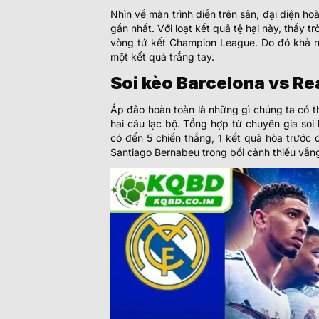
Nhìn về màn trình diễn trên sân, đại diện h
gần nhất. Với loạt kết quả tệ hại này, thầy tr
vòng tứ kết Champion League. Do đó khả nă
một kết quả trắng tay.
Soi kèo Barcelona vs Rea
Áp đảo hoàn toàn là những gì chúng ta có 
hai câu lạc bộ. Tổng hợp từ chuyên gia soi
có đến 5 chiến thắng, 1 kết quả hòa trước đ
Santiago Bernabeu trong bối cảnh thiếu vắng 