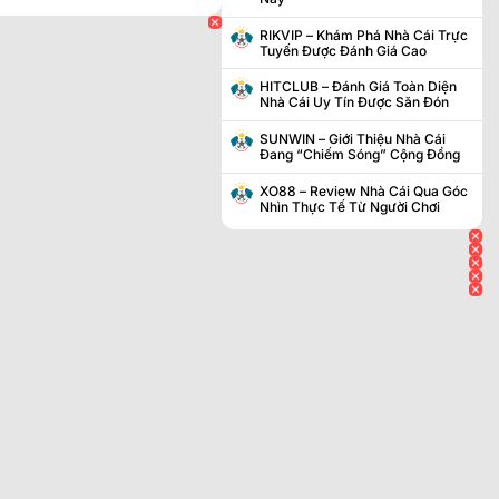
RIKVIP – Khám Phá Nhà Cái Trực
Tuyến Được Đánh Giá Cao
HITCLUB – Đánh Giá Toàn Diện
Nhà Cái Uy Tín Được Săn Đón
SUNWIN – Giới Thiệu Nhà Cái
Đang “Chiếm Sóng” Cộng Đồng
XO88 – Review Nhà Cái Qua Góc
Nhìn Thực Tế Từ Người Chơi