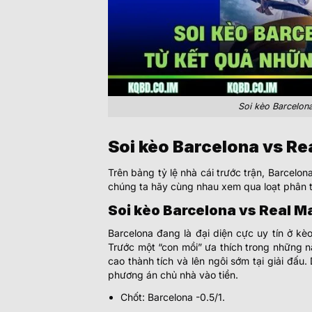
Soi kèo Barcelona
Soi kèo Barcelona vs Rea
Trên bảng tỷ lệ nhà cái trước trận, Barcelo
chúng ta hãy cùng nhau xem qua loạt phân t
Soi kèo Barcelona vs Real Ma
Barcelona đang là đại diện cực uy tín ở k
Trước một “con mồi” ưa thích trong những 
cao thành tích và lên ngôi sớm tại giải đấu
phương án chủ nhà vào tiền.
Chốt: Barcelona -0.5/1.