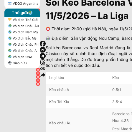
Soi Kèo Barcelona 
VĐQG Argentina
Thế giới
11/5/2026 – La Liga
Vô địch Thế Giới
Vô địch Châu Âu
Thời gian: 2h00 (giờ Hà Nội), ngày 11/5/2
Vô địch Nam Mỹ
Địa điểm: Sân vận động Nou Camp, Barce
Vô địch Bắc Mỹ
Vô địch Châu Phi
Soi kèo Barcelona vs Real Madrid đang là
Vô địch Châu Á
Clasico này sẽ chính thức định đoạt ngôi
Vô địch ĐNA
một chiến thắng. Do đó trong phần thông t
Giao hữu
tích chi tiết về cuộc đối đầu.
Loại kèo
Kèo
Kèo châu Á
0.5/1
Kèo Tài Xỉu
3.5-4
Barcelona 
Hòa 4.33
Kèo châu Âu
Real Madri