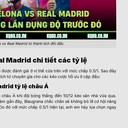
 vs Real Madrid từ thành tích đối đầu
l Madrid chi tiết các tỷ lệ
na được đánh giá ở vị thế cửa trên với mức chấp 0.5/1. Sau đây
ích từ chuyên gia cho các kèo cược tối ưu ở cặp đấu:
drid tỷ lệ châu Á
èo châu Á khi đội bóng thắng đến 10/12 kèo sân nhà vừa qua.
năm gần đây, Blaugrana chắc chắn sẽ không bỏ lỡ cơ hội nâng
. Do đó với mức chấp 0.5/1 hiện tại, anh em hãy lựa chọn ngay