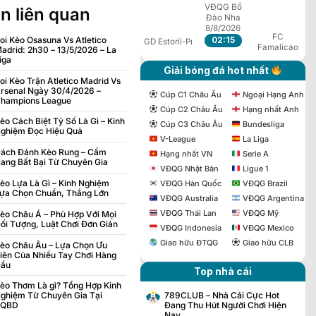
VĐQG Bồ
in liên quan
Đào Nha
8/8/2026
FC
oi Kèo Osasuna Vs Atletico
02:15
GD Estoril-Praia
Famalicao
adrid: 2h30 – 13/5/2026 – La
iga
Giải bóng đá hot nhất
oi Kèo Trận Atletico Madrid Vs
rsenal Ngày 30/4/2026 –
Cúp C1 Châu Âu
Ngoại Hạng Anh
hampions League
Cúp C2 Châu Âu
Hạng nhất Anh
èo Cách Biệt Tỷ Số Là Gì – Kinh
Cúp C3 Châu Âu
Bundesliga
ghiệm Đọc Hiệu Quả
V-League
La Liga
ách Đánh Kèo Rung – Cẩm
Hạng nhất VN
Serie A
ang Bất Bại Từ Chuyên Gia
VĐQG Nhật Bản
Ligue 1
èo Lựa Là Gì – Kinh Nghiệm
VĐQG Hàn Quốc
VĐQG Brazil
ựa Chọn Chuẩn, Thắng Lớn
VĐQG Australia
VĐQG Argentina
VĐQG Thái Lan
VĐQG Mỹ
èo Châu Á – Phù Hợp Với Mọi
ối Tượng, Luật Chơi Đơn Giản
VĐQG Indonesia
VĐQG Mexico
Giao hữu ĐTQG
Giao hữu CLB
èo Châu Âu – Lựa Chọn Ưu
iên Của Nhiều Tay Chơi Hàng
ầu
Top nhà cái
èo Thơm Là gì? Tổng Hợp Kinh
789CLUB – Nhà Cái Cực Hot
ghiệm Từ Chuyên Gia Tại
Đang Thu Hút Người Chơi Hiện
KQBD
Nay