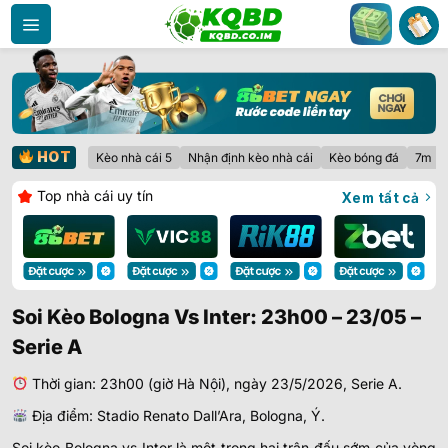
Bỏ
qua
nội
dung
HOT
Kèo nhà cái 5
Nhận định kèo nhà cái
Kèo bóng đá
7m
Top nhà cái uy tín
Xem tất cả
Soi Kèo Bologna Vs Inter: 23h00 – 23/05 –
Serie A
Thời gian: 23h00 (giờ Hà Nội), ngày 23/5/2026, Serie A.
Địa điểm: Stadio Renato Dall’Ara, Bologna, Ý.
Soi kèo Bologna vs Inter là một trong hai trận đấu sớm của vòng