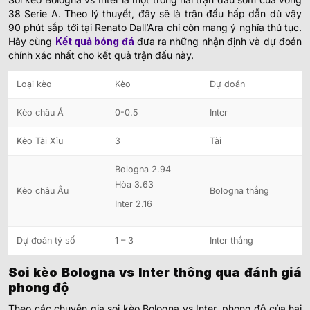
38 Serie A. Theo lý thuyết, đây sẽ là trận đấu hấp dẫn dù vậy
90 phút sắp tới tại Renato Dall’Ara chỉ còn mang ý nghĩa thủ tục.
Hãy cùng
Kết quả bóng đá
đưa ra những nhận định và dự đoán
chính xác nhất cho kết quả trận đấu này.
Loại kèo
Kèo
Dự đoán
Kèo châu Á
0-0.5
Inter
Kèo Tài Xỉu
3
Tài
Bologna 2.94
Hòa 3.63
Kèo châu Âu
Bologna thắng
Inter 2.16
Dự đoán tỷ số
1 – 3
Inter thắng
Soi kèo Bologna vs Inter thông qua đánh giá
phong độ
Theo các chuyên gia soi kèo Bologna vs Inter, phong độ của hai