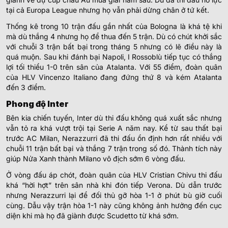
tại cả Europa League nhưng họ vẫn phải dừng chân ở tứ kết.
Thống kê trong 10 trận đấu gần nhất của Bologna là khá tệ khi
mà dù thắng 4 nhưng họ để thua đến 5 trận. Dù có chút khởi sắc
với chuỗi 3 trận bất bại trong tháng 5 nhưng có lẽ điều này là
quá muộn. Sau khi đánh bại Napoli, I Rossoblù tiếp tục có thắng
lợi tối thiểu 1-0 trên sân của Atalanta. Với 55 điểm, đoàn quân
của HLV Vincenzo Italiano đang đứng thứ 8 và kém Atalanta
đến 3 điểm.
Phong độ Inter
Bên kia chiến tuyến, Inter dù thi đấu không quá xuất sắc nhưng
vẫn tỏ ra khá vượt trội tại Serie A năm nay. Kể từ sau thất bại
trước AC Milan, Nerazzurri đã thi đấu ổn định hơn rất nhiều với
chuỗi 11 trận bất bại và thắng 7 trận trong số đó. Thành tích này
giúp Nửa Xanh thành Milano vô địch sớm 6 vòng đấu.
Ở vòng đấu áp chót, đoàn quân của HLV Cristian Chivu thi đấu
khá “hời hợt” trên sân nhà khi đón tiếp Verona. Dù dẫn trước
nhưng Nerazzurri lại để đối thủ gỡ hòa 1-1 ở phút bù giờ cuối
cùng. Dẫu vậy trận hòa 1-1 này cũng không ảnh hưởng đến cục
diện khi mà họ đã giành được Scudetto từ khá sớm.