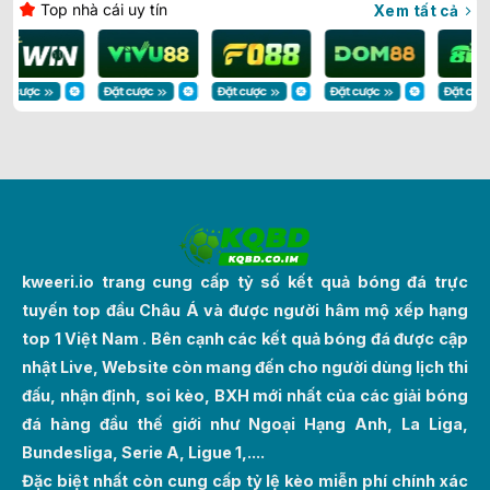
Top nhà cái uy tín
Xem tất cả
kweeri.io trang cung cấp tỷ số
kết quả bóng đá
trực
tuyến top đầu Châu Á và được người hâm mộ xếp hạng
top 1 Việt Nam . Bên cạnh các kết quả bóng đá được cập
nhật Live, Website còn mang đến cho người dùng lịch thi
đấu, nhận định, soi kèo, BXH mới nhất của các giải bóng
đá hàng đầu thế giới như Ngoại Hạng Anh, La Liga,
Bundesliga, Serie A, Ligue 1,....
Đặc biệt nhất còn cung cấp tỷ lệ kèo miễn phí chính xác