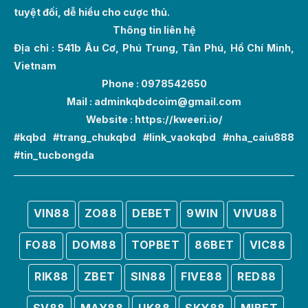
tuyệt đối, dễ hiểu cho cược thủ.
Thông tin liên hệ
Địa chỉ : 541b Âu Cơ, Phú Trung, Tân Phú, Hồ Chí Minh,
Vietnam
Phone : 0978542650
Mail :
adminkqbdcoim@gmail.com
Website : https://kweeri.io/
#kqbd #trang_chukqbd #link_vaokqbd #nha_caiu888
#tin_tucbongda
VIN88
ZO88
DEBET
9WIN
VIVU88
FO88
DOM88
TOPBET
86BET
VIC88
RIK88
ZBET
SIN88
FIVE88
RED88
SV88
MAY88
UK88
SKY88
MIBET