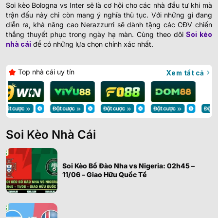
Soi kèo Bologna vs Inter sẽ là cơ hội cho các nhà đầu tư khi mà
trận đấu này chỉ còn mang ý nghĩa thủ tục. Với những gì đang
diễn ra, khả năng cao Nerazzurri sẽ dành tặng các CĐV chiến
thắng thuyết phục trong ngày hạ màn. Cùng theo dõi
Soi kèo
nhà cái
để có những lựa chọn chính xác nhất.
Top nhà cái uy tín
Xem tất cả
Soi Kèo Nhà Cái
Soi Kèo Bồ Đào Nha vs Nigeria: 02h45 –
11/06 – Giao Hữu Quốc Tế