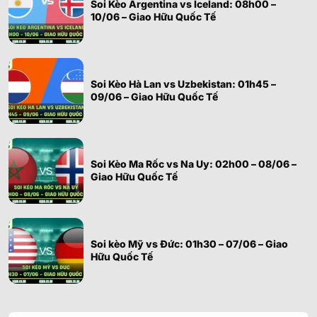
Soi Kèo Argentina vs Iceland: 08h00 –
10/06 – Giao Hữu Quốc Tế
Soi Kèo Hà Lan vs Uzbekistan: 01h45 –
09/06 – Giao Hữu Quốc Tế
Soi Kèo Ma Rốc vs Na Uy: 02h00 – 08/06 –
Giao Hữu Quốc Tế
Soi kèo Mỹ vs Đức: 01h30 – 07/06 – Giao
Hữu Quốc Tế