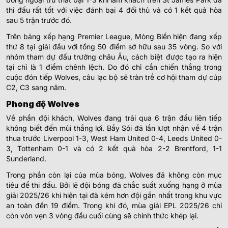
thi đấu rất tốt với việc đánh bại 4 đối thủ và có 1 kết quả hòa
sau 5 trận trước đó.
Trên bảng xếp hạng Premier League, Mòng Biển hiện đang xếp
thứ 8 tại giải đấu với tổng 50 điểm sở hữu sau 35 vòng. So với
nhóm tham dự đấu trường châu Âu, cách biệt được tạo ra hiện
tại chỉ là 1 điểm chênh lệch. Do đó chỉ cần chiến thắng trong
cuộc đón tiếp Wolves, câu lạc bộ sẽ tràn trề cơ hội tham dự cúp
C2, C3 sang năm.
Phong độ Wolves
Về phần đội khách, Wolves đang trải qua 6 trận đấu liên tiếp
không biết đến mùi thắng lợi. Bầy Sói đã lần lượt nhận về 4 trận
thua trước Liverpool 1-3, West Ham United 0-4, Leeds United 0-
3, Tottenham 0-1 và có 2 kết quả hòa 2-2 Brentford, 1-1
Sunderland.
Trong phần còn lại của mùa bóng, Wolves đã không còn mục
tiêu để thi đấu. Bởi lẽ đội bóng đã chắc suất xuống hạng ở mùa
giải 2025/26 khi hiện tại đã kém hơn đội gần nhất trong khu vực
an toàn đến 19 điểm. Trong khi đó, mùa giải EPL 2025/26 chỉ
còn vỏn vẹn 3 vòng đấu cuối cùng sẽ chính thức khép lại.