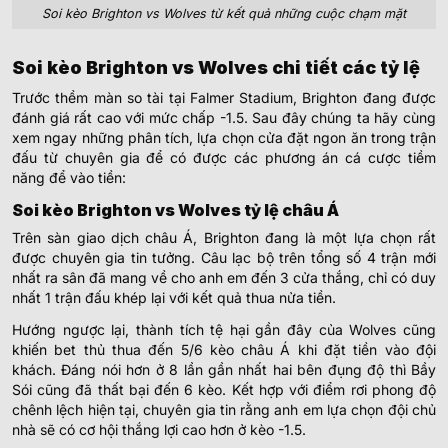
Soi kèo Brighton vs Wolves từ kết quả những cuộc chạm mặt
Soi kèo Brighton vs Wolves chi tiết các tỷ lệ
Trước thềm màn so tài tại Falmer Stadium, Brighton đang được
đánh giá rất cao với mức chấp -1.5. Sau đây chúng ta hãy cùng
xem ngay những phân tích, lựa chọn cửa đặt ngon ăn trong trận
đấu từ chuyên gia để có được các phương án cá cược tiềm
năng để vào tiền:
Soi kèo Brighton vs Wolves tỷ lệ châu Á
Trên sàn giao dịch châu Á, Brighton đang là một lựa chọn rất
được chuyên gia tin tưởng. Câu lạc bộ trên tổng số 4 trận mới
nhất ra sân đã mang về cho anh em đến 3 cửa thắng, chỉ có duy
nhất 1 trận đấu khép lại với kết quả thua nửa tiền.
Hướng ngược lại, thành tích tệ hại gần đây của Wolves cũng
khiến bet thủ thua đến 5/6 kèo châu Á khi đặt tiền vào đội
khách. Đáng nói hơn ở 8 lần gần nhất hai bên đụng độ thì Bầy
Sói cũng đã thất bại đến 6 kèo. Kết hợp với điểm rơi phong độ
chênh lệch hiện tại, chuyên gia tin rằng anh em lựa chọn đội chủ
nhà sẽ có cơ hội thắng lợi cao hơn ở kèo -1.5.