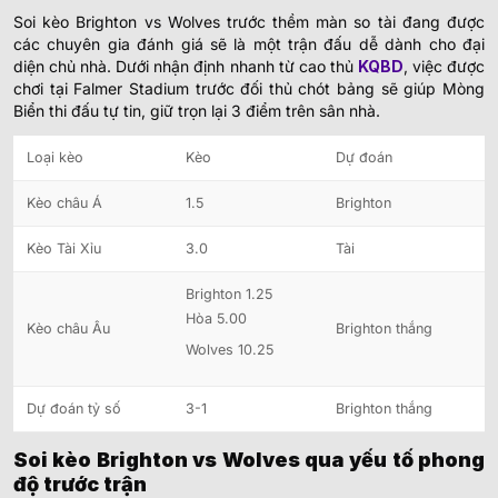
Soi kèo Brighton vs Wolves trước thềm màn so tài đang được
các chuyên gia đánh giá sẽ là một trận đấu dễ dành cho đại
diện chủ nhà. Dưới nhận định nhanh từ cao thủ
KQBD
, việc được
chơi tại Falmer Stadium trước đối thủ chót bảng sẽ giúp Mòng
Biển thi đấu tự tin, giữ trọn lại 3 điểm trên sân nhà.
Loại kèo
Kèo
Dự đoán
Kèo châu Á
1.5
Brighton
Kèo Tài Xỉu
3.0
Tài
Brighton 1.25
Hòa 5.00
Kèo châu Âu
Brighton thắng
Wolves 10.25
Dự đoán tỷ số
3-1
Brighton thắng
Soi kèo Brighton vs Wolves qua yếu tố phong
độ trước trận