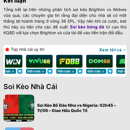
Kết luận
Tổng kết lại trên những phân tích soi kèo Brighton vs Wolves
vừa qua, các chuyên gia tin rằng đại diện chủ nhà sẽ có một
thắng lợi hoành tráng ở vòng 36 EPL. Vậy nên khi cá cược, bet
thủ hãy ưu tiên cho các đề xuất
Soi kèo bóng đá
từ cao thủ
KQBD với lựa chọn Brighton và cửa tài để vào tiền trận đối đầu.
Top nhà cái uy tín
Xem tất cả
Soi Kèo Nhà Cái
Soi Kèo Bồ Đào Nha vs Nigeria: 02h45 –
11/06 – Giao Hữu Quốc Tế