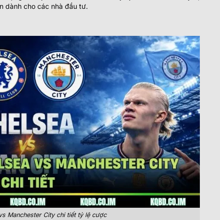
 ăn dành cho các nhà đầu tư.
s Manchester City chi tiết tỷ lệ cược