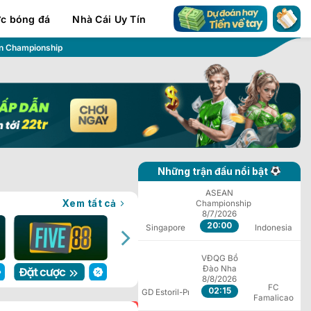
ức bóng đá
Nhà Cái Uy Tín
n Championship
Những trận đấu nổi bật
ASEAN
Xem tất cả
Championship
8/7/2026
20:00
Singapore
Indonesia
VĐQG Bồ
Đào Nha
8/8/2026
FC
02:15
GD Estoril-Praia
Famalicao