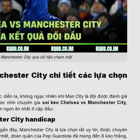
 Manchester City qua dữ liệu chạm mặt
hester City chi tiết các lựa chọn
 diễn ra, không ngạc nhiên khi Man City là đội được đánh giá
góc nhìn chuyên gia
soi kèo Chelsea vs Manchester City
,
n ngon ăn nhất ở cặp đấu:
ter City handicap
gần đây, Manchester City là lựa chọn rất uy tín, được chuyên
ần nhất, đoàn quân của Pep Guardiola đã mang đến 8 kèo thắng,