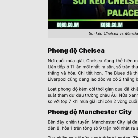
Soi kèo Chelsea vs Manche
Phong độ Chelsea
Nơi cuối mùa giải, Chelsea đang thể hiện m
Liên tiếp ở 11 lần mới nhất ra sân, số trận 
thắng và hòa. Chi tiết hơn, The Blues đã t
Liverpool cũng đang lao dốc và có 2 thắng lợ
Loạt phong độ kém cỏi thời gian qua đã khi
suất tham dự đấu trường châu Âu. Nửa xanh
so với top 7 khi mùa giải chỉ còn 2 vòng cuối
Phong độ Manchester City
Bên đây chiến tuyến, Manchester City lại đ
đến 8, hòa 1 trên tổng số 9 trận mới nhất ra 
Tuy nhiên so với nửa xanh thành London, Th