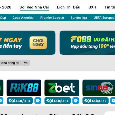
p 2026
Soi Kèo Nhà Cái
Lịch Thi Đấu
BXH
Tin t
 Cup
Copa America
Premier League
Bundesliga
UEFA Europea
Kèo bóng đá
7m