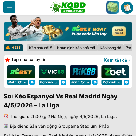
Bỏ
qua
nội
dung
HOT
Kèo nhà cái 5
Nhận định kèo nhà cái
Kèo bóng đá
7m
Top nhà cái uy tín
Xem tất cả
Soi Kèo Espanyol Vs Real Madrid Ngày
4/5/2026 – La Liga
Thời gian: 2h00 (giờ Hà Nội), ngày 4/5/2026, La Liga.
Địa điểm: Sân vận động Groupama Stadium, Pháp.
Soi kèo Espanyol vs Real Madrid ngày 4/5/2026 đang được