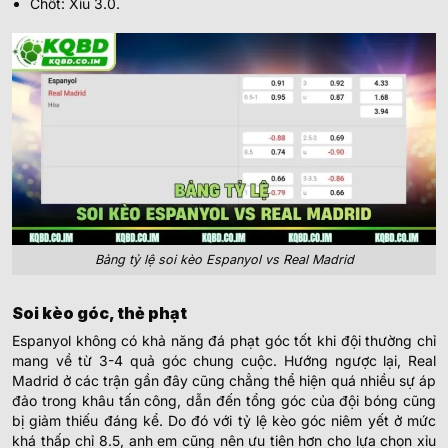
Chốt: Xỉu 3.0.
Bảng tỷ lệ soi kèo Espanyol vs Real Madrid
Soi kèo góc, thẻ phạt
Espanyol không có khả năng đá phạt góc tốt khi đội thường chỉ
mang về từ 3-4 quả góc chung cuộc. Hướng ngược lại, Real
Madrid ở các trận gần đây cũng chẳng thể hiện quá nhiều sự áp
đảo trong khâu tấn công, dẫn đến tổng góc của đội bóng cũng
bị giảm thiếu đáng kể. Do đó với tỷ lệ kèo góc niêm yết ở mức
khá thấp chỉ 8.5, anh em cũng nên ưu tiên hơn cho lựa chọn xỉu