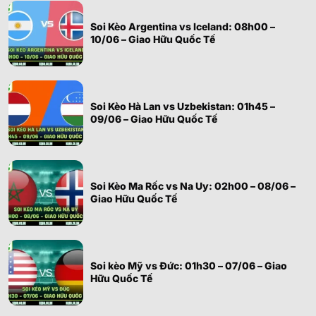
Soi Kèo Argentina vs Iceland: 08h00 –
10/06 – Giao Hữu Quốc Tế
Soi Kèo Hà Lan vs Uzbekistan: 01h45 –
09/06 – Giao Hữu Quốc Tế
Soi Kèo Ma Rốc vs Na Uy: 02h00 – 08/06 –
Giao Hữu Quốc Tế
Soi kèo Mỹ vs Đức: 01h30 – 07/06 – Giao
Hữu Quốc Tế