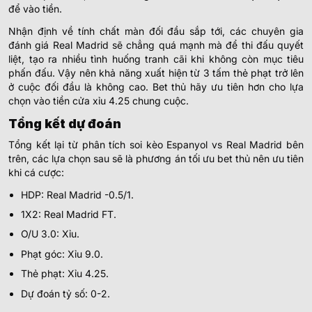
để vào tiền.
Nhận định về tính chất màn đối đầu sắp tới, các chuyên gia
đánh giá Real Madrid sẽ chẳng quá mạnh mà để thi đấu quyết
liệt, tạo ra nhiều tình huống tranh cãi khi không còn mục tiêu
phấn đấu. Vậy nên khả năng xuất hiện từ 3 tấm thẻ phạt trở lên
ở cuộc đối đầu là không cao. Bet thủ hãy ưu tiên hơn cho lựa
chọn vào tiền cửa xỉu 4.25 chung cuộc.
Tổng kết dự đoán
Tổng kết lại từ phân tích soi kèo Espanyol vs Real Madrid bên
trên, các lựa chọn sau sẽ là phương án tối ưu bet thủ nên ưu tiên
khi cá cược:
HDP: Real Madrid -0.5/1.
1X2: Real Madrid FT.
O/U 3.0: Xỉu.
Phạt góc: Xỉu 9.0.
Thẻ phạt: Xỉu 4.25.
Dự đoán tỷ số: 0-2.