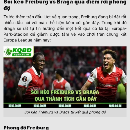
Soi kèo Freiburg vs Braga qua điểm rơi phong
độ
Trước thềm trận đấu lượt về quan trọng, Freiburg đang bị đặt rất
nhiều dấu hỏi với màn thể hiện kém cỏi gần đây. Trong khi đó
Braga sẽ rất tự tin hướng đến một kết quả có lợi tại Europa-
Park-Stadion để giành được tấm vé vào chơi trận chung kết
Europa League năm nay:
Soi kèo Freiburg vs Braga từ kết quả phong độ
Phong độ Freiburg