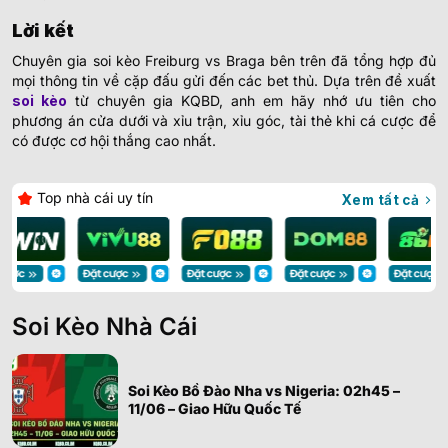
Lời kết
Chuyên gia soi kèo Freiburg vs Braga bên trên đã tổng hợp đủ
mọi thông tin về cặp đấu gửi đến các bet thủ. Dựa trên đề xuất
soi kèo
từ chuyên gia KQBD, anh em hãy nhớ ưu tiên cho
phương án cửa dưới và xỉu trận, xỉu góc, tài thẻ khi cá cược để
có được cơ hội thắng cao nhất.
Top nhà cái uy tín
Xem tất cả
Soi Kèo Nhà Cái
Soi Kèo Bồ Đào Nha vs Nigeria: 02h45 –
11/06 – Giao Hữu Quốc Tế