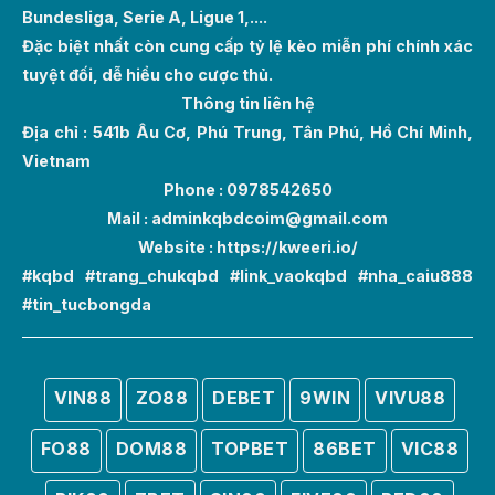
Bundesliga, Serie A, Ligue 1,....
Đặc biệt nhất còn cung cấp tỷ lệ kèo miễn phí chính xác
tuyệt đối, dễ hiểu cho cược thủ.
Thông tin liên hệ
Địa chỉ : 541b Âu Cơ, Phú Trung, Tân Phú, Hồ Chí Minh,
Vietnam
Phone : 0978542650
Mail :
adminkqbdcoim@gmail.com
Website : https://kweeri.io/
#kqbd #trang_chukqbd #link_vaokqbd #nha_caiu888
#tin_tucbongda
VIN88
ZO88
DEBET
9WIN
VIVU88
FO88
DOM88
TOPBET
86BET
VIC88