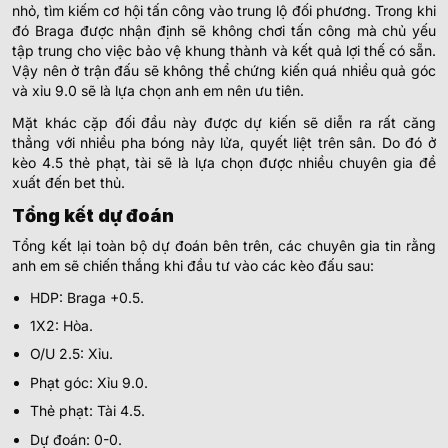
nhỏ, tìm kiếm cơ hội tấn công vào trung lộ đối phương. Trong khi
đó Braga được nhận định sẽ không chơi tấn công mà chủ yếu
tập trung cho việc bảo vệ khung thành và kết quả lợi thế có sẵn.
Vậy nên ở trận đấu sẽ không thể chứng kiến quá nhiều quả góc
và xỉu 9.0 sẽ là lựa chọn anh em nên ưu tiên.
Mặt khác cặp đối đầu này được dự kiến sẽ diễn ra rất căng
thẳng với nhiều pha bóng nảy lửa, quyết liệt trên sân. Do đó ở
kèo 4.5 thẻ phạt, tài sẽ là lựa chọn được nhiều chuyên gia đề
xuất đến bet thủ.
Tổng kết dự đoán
Tổng kết lại toàn bộ dự đoán bên trên, các chuyên gia tin rằng
anh em sẽ chiến thắng khi đầu tư vào các kèo đấu sau:
HDP: Braga +0.5.
1X2: Hòa.
O/U 2.5: Xỉu.
Phạt góc: Xỉu 9.0.
Thẻ phạt: Tài 4.5.
Dự đoán: 0-0.