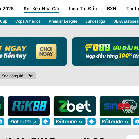
p 2026
Soi Kèo Nhà Cái
Lịch Thi Đấu
BXH
Tin t
 Cup
Copa America
Premier League
Bundesliga
UEFA Europea
Kèo bóng đá
7m