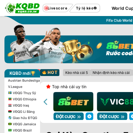
Bỏ
World Cu
Livescore
Tỷ lệ kèo
qua
nội
Fifa Club World
dung
HOT
Kèo nhà cái 5
Nhận định kèo nhà cái
KQBD mới
Austrian Bundesliga
Top nhà cái uy tín
V.League
VĐQG Thụy Sỹ
VĐQG Ethiopia
VĐQG Iraq
VĐQG Li Băng
Giao hữu ĐTQG
VĐQG Jamaica
VĐQG Brazil