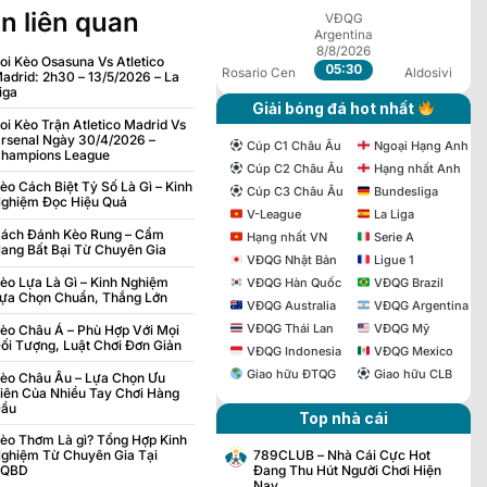
in liên quan
VĐQG
Argentina
8/8/2026
oi Kèo Osasuna Vs Atletico
05:30
Rosario Central
Aldosivi
adrid: 2h30 – 13/5/2026 – La
iga
Giải bóng đá hot nhất
oi Kèo Trận Atletico Madrid Vs
rsenal Ngày 30/4/2026 –
Cúp C1 Châu Âu
Ngoại Hạng Anh
hampions League
Cúp C2 Châu Âu
Hạng nhất Anh
èo Cách Biệt Tỷ Số Là Gì – Kinh
Cúp C3 Châu Âu
Bundesliga
ghiệm Đọc Hiệu Quả
V-League
La Liga
ách Đánh Kèo Rung – Cẩm
Hạng nhất VN
Serie A
ang Bất Bại Từ Chuyên Gia
VĐQG Nhật Bản
Ligue 1
èo Lựa Là Gì – Kinh Nghiệm
VĐQG Hàn Quốc
VĐQG Brazil
ựa Chọn Chuẩn, Thắng Lớn
VĐQG Australia
VĐQG Argentina
VĐQG Thái Lan
VĐQG Mỹ
èo Châu Á – Phù Hợp Với Mọi
ối Tượng, Luật Chơi Đơn Giản
VĐQG Indonesia
VĐQG Mexico
Giao hữu ĐTQG
Giao hữu CLB
èo Châu Âu – Lựa Chọn Ưu
iên Của Nhiều Tay Chơi Hàng
ầu
Top nhà cái
èo Thơm Là gì? Tổng Hợp Kinh
789CLUB – Nhà Cái Cực Hot
ghiệm Từ Chuyên Gia Tại
Đang Thu Hút Người Chơi Hiện
KQBD
Nay