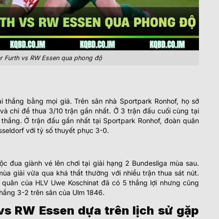
er Furth vs RW Essen qua phong độ
i thắng bằng mọi giá. Trên sân nhà Sportpark Ronhof, họ sở
 và chỉ để thua 3/10 trận gần nhất. Ở 3 trận đấu cuối cùng tại
n thắng. Ở trận đấu gần nhất tại Sportpark Ronhof, đoàn quân
seldorf với tỷ số thuyết phục 3-0.
ộc đua giành vé lên chơi tại giải hạng 2 Bundesliga mùa sau.
ùa giải vừa qua khá thất thường với nhiều trận thua sát nút.
n quân của HLV Uwe Koschinat đã có 5 thắng lợi nhưng cũng
thắng 3-2 trên sân của Ulm 1846.
vs RW Essen dựa trên lịch sử gặp