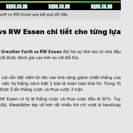
Furth vs RW Essen qua kết quả đối đầu
vs RW Essen chi tiết cho từng lựa
o Greuther Furth vs RW Essen
đòi hỏi sự tỉnh táo từ nhà đầu
ười được đánh giá cao hơn so với đối thủ.
à cái vẫn đặt niềm tin lớn vào khả năng giành chiến thắng của
, việc họ thắng cách biệt 2 bàn là hoàn toàn khả thi. Trong 10
 được 5 lần thắng cược và thua cược 3 trận.
RW Essen có tỷ lệ thắng cược và thua cược đều là 50%. Tuy
đội, Kleeblätter lép vế hơn rất nhiều khi chỉ vượt ải handicap