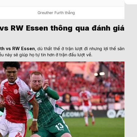
Greuther Furth thắng
 vs RW Essen thông qua đánh giá
rth vs RW Essen
, dù thất thế ở trận lượt đi nhưng lợi thế sân
ều này sẽ giúp họ tự tin hơn ở trận đấu lượt về.