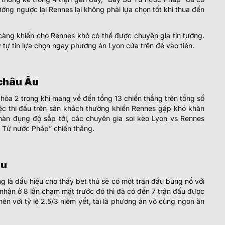
ớng ngược lại Rennes lại không phải lựa chọn tốt khi thua đến
ẽ càng khiến cho Rennes khó có thể được chuyên gia tin tưởng.
tự tin lựa chọn ngay phương án Lyon cửa trên để vào tiền.
 châu Âu
 hòa 2 trong khi mang về đến tổng 13 chiến thắng trên tổng số
iệc thi đấu trên sân khách thường khiến Rennes gặp khó khăn
 màn đụng độ sắp tới, các chuyên gia soi kèo Lyon vs Rennes
 Tử nước Pháp” chiến thắng.
ỉu
ng là dấu hiệu cho thấy bet thủ sẽ có một trận đấu bùng nổ với
 nhận ở 8 lần chạm mặt trước đó thì đã có đến 7 trận đấu được
 nên với tỷ lệ 2.5/3 niêm yết, tài là phương án vô cùng ngon ăn