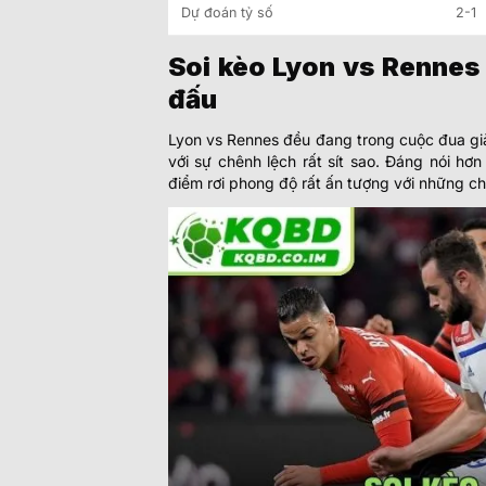
Dự đoán tỷ số
2-1
Soi kèo Lyon vs Rennes 
đấu
Lyon vs Rennes đều đang trong cuộc đua gi
với sự chênh lệch rất sít sao. Đáng nói hơn
điểm rơi phong độ rất ấn tượng với những chi