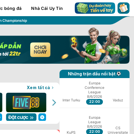
ức bóng đá
Nhà Cái Uy Tín
n Championship
Những trận đấu nổi bật
Europa
Xem tất cả
Conference
League
8/6/2026
Inter Turku
Vaduz
22:00
Europa
League
8/6/2026
CS
22:00
KuPS
Universitatea