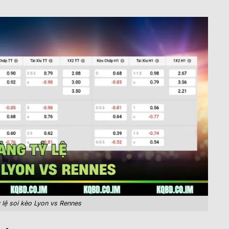
 lệ soi kèo Lyon vs Rennes