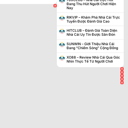
Đang Thu Hút Người Chơi Hiện
Nay
RIKVIP – Khám Phá Nhà Cái Trực
Tuyến Được Đánh Giá Cao
HITCLUB – Đánh Giá Toàn Diện
Nhà Cái Uy Tín Được Săn Đón
SUNWIN – Giới Thiệu Nhà Cái
Đang “Chiếm Sóng” Cộng Đồng
XO88 – Review Nhà Cái Qua Góc
Nhìn Thực Tế Từ Người Chơi