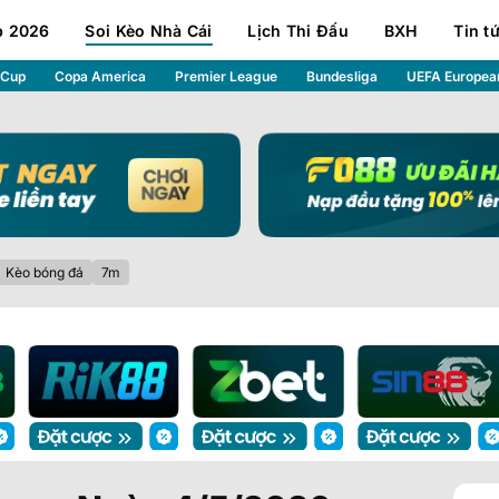
p 2026
Soi Kèo Nhà Cái
Lịch Thi Đấu
BXH
Tin t
 Cup
Copa America
Premier League
Bundesliga
UEFA Europea
Kèo bóng đá
7m