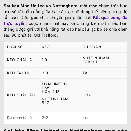
Soi kèo Man United vs Nottingham
, một màn chạm trán hứa
hẹn sẽ rất hấp dẫn giữa hai câu lạc bộ đang thể hiện phong độ
rất cao. Dưới góc nhìn chuyên gia phân tích
Kết quả bóng đá
trực tuyến
, cuộc chạm mặt này sẽ chứng kiến rất nhiều bàn
thắng được ghi với khả năng rất cao hai câu lạc bộ sẽ chia điểm
sau 90 phút tại Old Trafford.
LOẠI KÈO
KÈO
DỰ ĐOÁN
NOTTINGHAM
KÈO CHÂU Á
1.0
FOREST
KÈO TÀI XỈU
3.0
TÀI
MAN UNITED
1.55
HÒA 4.12
KÈO CHÂU ÂU
HÒA
NOTTINGHAM
5.17
Dự đoán tỷ số
2-2
Hòa