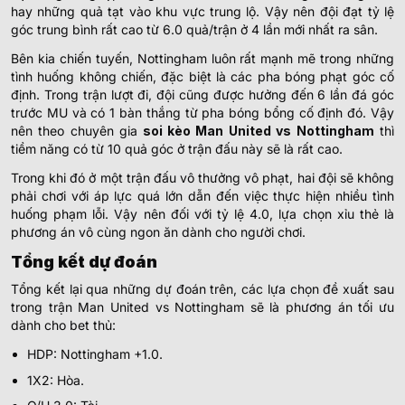
hay những quả tạt vào khu vực trung lộ. Vậy nên đội đạt tỷ lệ
góc trung bình rất cao từ 6.0 quả/trận ở 4 lần mới nhất ra sân.
Bên kia chiến tuyến, Nottingham luôn rất mạnh mẽ trong những
tình huống không chiến, đặc biệt là các pha bóng phạt góc cố
định. Trong trận lượt đi, đội cũng được hưởng đến 6 lần đá góc
trước MU và có 1 bàn thắng từ pha bóng bổng cố định đó. Vậy
nên theo chuyên gia
soi kèo Man United vs Nottingham
thì
tiềm năng có từ 10 quả góc ở trận đấu này sẽ là rất cao.
Trong khi đó ở một trận đấu vô thưởng vô phạt, hai đội sẽ không
phải chơi với áp lực quá lớn dẫn đến việc thực hiện nhiều tình
huống phạm lỗi. Vậy nên đối với tỷ lệ 4.0, lựa chọn xỉu thẻ là
phương án vô cùng ngon ăn dành cho người chơi.
Tổng kết dự đoán
Tổng kết lại qua những dự đoán trên, các lựa chọn đề xuất sau
trong trận Man United vs Nottingham sẽ là phương án tối ưu
dành cho bet thủ:
HDP: Nottingham +1.0.
1X2: Hòa.