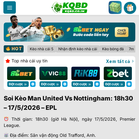
Bỏ
qua
nội
dung
HOT
Kèo nhà cái 5
Nhận định kèo nhà cái
Kèo bóng đá
7m
Top nhà cái uy tín
Xem tất cả
Soi Kèo Man United Vs Nottingham: 18h30
– 17/5/2026 – EPL
Thời gian: 18h30 (giờ Hà Nội), ngày 17/5/2026, Premier
League.
Địa điểm: Sân vận động Old Trafford, Anh.