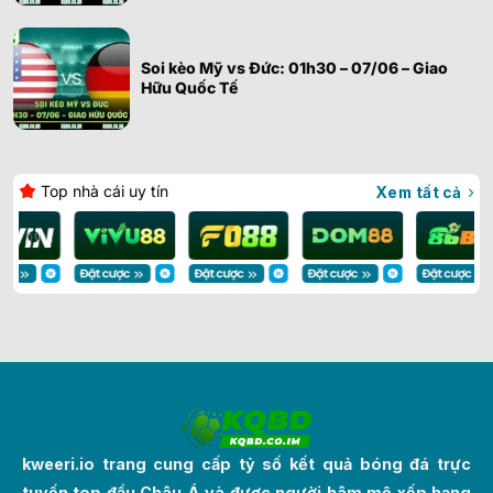
Soi kèo Mỹ vs Đức: 01h30 – 07/06 – Giao
Hữu Quốc Tế
Top nhà cái uy tín
Xem tất cả
kweeri.io trang cung cấp tỷ số
kết quả bóng đá
trực
tuyến top đầu Châu Á và được người hâm mộ xếp hạng