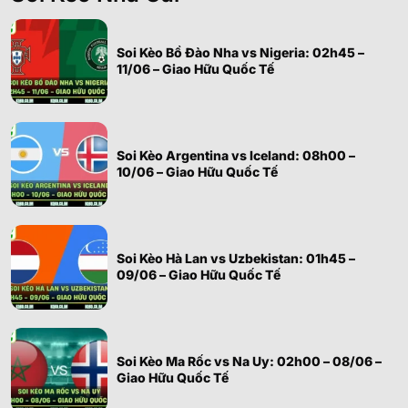
Soi Kèo Bồ Đào Nha vs Nigeria: 02h45 –
11/06 – Giao Hữu Quốc Tế
Soi Kèo Argentina vs Iceland: 08h00 –
10/06 – Giao Hữu Quốc Tế
Soi Kèo Hà Lan vs Uzbekistan: 01h45 –
09/06 – Giao Hữu Quốc Tế
Soi Kèo Ma Rốc vs Na Uy: 02h00 – 08/06 –
Giao Hữu Quốc Tế