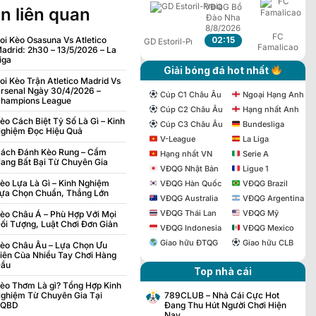
VĐQG Bồ
in liên quan
Đào Nha
8/8/2026
FC
oi Kèo Osasuna Vs Atletico
02:15
GD Estoril-Praia
Famalicao
adrid: 2h30 – 13/5/2026 – La
iga
Giải bóng đá hot nhất
oi Kèo Trận Atletico Madrid Vs
rsenal Ngày 30/4/2026 –
Cúp C1 Châu Âu
Ngoại Hạng Anh
hampions League
Cúp C2 Châu Âu
Hạng nhất Anh
èo Cách Biệt Tỷ Số Là Gì – Kinh
Cúp C3 Châu Âu
Bundesliga
ghiệm Đọc Hiệu Quả
V-League
La Liga
ách Đánh Kèo Rung – Cẩm
Hạng nhất VN
Serie A
ang Bất Bại Từ Chuyên Gia
VĐQG Nhật Bản
Ligue 1
èo Lựa Là Gì – Kinh Nghiệm
VĐQG Hàn Quốc
VĐQG Brazil
ựa Chọn Chuẩn, Thắng Lớn
VĐQG Australia
VĐQG Argentina
VĐQG Thái Lan
VĐQG Mỹ
èo Châu Á – Phù Hợp Với Mọi
ối Tượng, Luật Chơi Đơn Giản
VĐQG Indonesia
VĐQG Mexico
Giao hữu ĐTQG
Giao hữu CLB
èo Châu Âu – Lựa Chọn Ưu
iên Của Nhiều Tay Chơi Hàng
ầu
Top nhà cái
èo Thơm Là gì? Tổng Hợp Kinh
789CLUB – Nhà Cái Cực Hot
ghiệm Từ Chuyên Gia Tại
Đang Thu Hút Người Chơi Hiện
KQBD
Nay