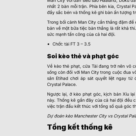
Man City với dàn siêu sao Haaland, Doku đan
nhất 2 bàn mỗi trận. Phía bên kia, Crystal P
đầy sắc bén và thống kê ghi bàn ấn tượng t
Trong bối cảnh Man City cần thắng đậm để 
bản về một bữa tiệc bàn thắng là rất khả thi
sức mạnh tấn công của cả hai đội.
Chốt: tài FT 3 – 3.5
Soi kèo thẻ và phạt góc
Về kèo thẻ phạt, cửa Tài đang trở nên vô c
sống còn đối với Man City trong cuộc đua vô
sân Etihad chơi áp sát quyết liệt ngay t
Crystal Palace.
Ngược lại, ở kèo phạt góc, kịch bản Xỉu l
này. Thống kê gần đây của cả hai đội đều c
việc trận đấu kết thúc với tổng số quả góc t
Dự đoán kèo Manchester City vs Crystal Pala
Tổng kết thống kê