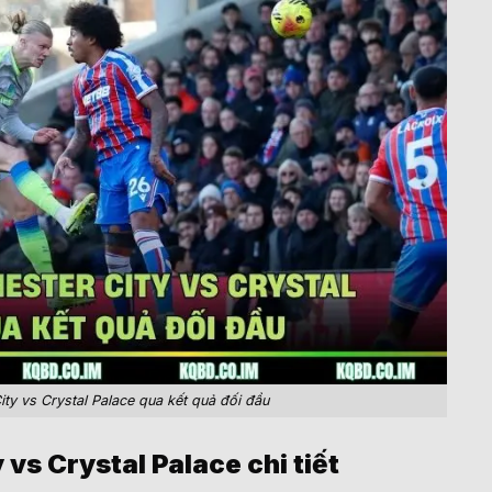
ty vs Crystal Palace qua kết quả đối đầu
vs Crystal Palace chi tiết