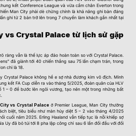
n chung kết Conference League và vừa cầm chân Everton trong
 khiến Man City phải dè chừng chính là khả năng ghi bàn đáng
 lần ghi từ 2 bàn trở lên trong 7 chuyến làm khách gần nhất tại
 vs Crystal Palace từ lịch sử gặp
 rõ ràng vẫn là thế lực áp đảo hoàn toàn so với Crystal Palace.
zens” đã giành tới 40 chiến thắng sau 75 lần chạm trán, trong
n chỉ là 18.
y Crystal Palace không hề e sợ nhà đương kim vô địch. Minh
Chung kết FA Cup diễn ra vào tháng 5/2025, đoàn quân của HLV
số 1 – 0 để bước lên ngôi vương, tạo nên một trong những bất
c.
City vs Crystal Palace
ở Premier League, Man City thường
ách biệt, tiêu biểu như màn hủy diệt 5 – 2 vào tháng 4/2025
ồi cuối năm 2025. Erling Haaland vẫn tiếp tục là nỗi khiếp sợ
a Uy đã bỏ túi tới 8 pha lập công chỉ sau 6 lần đối đầu với đối