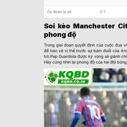
Dự đoán tỷ số
3-1
Soi kèo Manchester Cit
phong độ
Trong giai đoạn quyết định của cuộc đua vô
để bảo vệ vị thế trước sự bám đuổi của Arse
trò Pep Guardiola được kỳ vọng sẽ giành chi
Hãy cùng nhìn lại phong độ của hai đội bóng