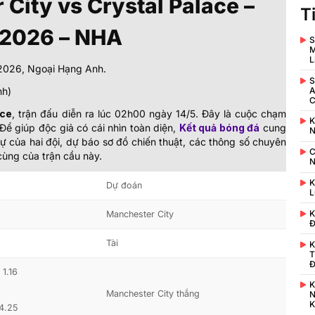
City vs Crystal Palace –
T
/2026 – NHA
S
M
L
/2026, Ngoại Hạng Anh.
S
A
nh)
C
ace
, trận đấu diễn ra lúc 02h00 ngày 14/5. Đây là cuộc chạm
K
ể giúp độc giả có cái nhìn toàn diện,
Kết quả bóng đá
cung
N
 sự của hai đội, dự báo sơ đồ chiến thuật, các thông số chuyên
C
ùng của trận cầu này.
N
K
Dự đoán
L
K
Manchester City
Đ
Tài
K
T
Đ
 1.16
K
Manchester City thắng
N
14.25