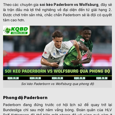
Theo các chuyên gia
soi kèo Paderborn vs Wolfsburg
, đây sẽ
là trận đấu mà lợi thế nghiêng về đại diện đến từ giải hạng 2.
Được chơi trên sân nhà, chắc chắn Paderborn sẽ là đội có quyết
tâm cao hơn.
Soi kèo Paderborn vs Wolfsburg qua phong độ
Phong độ Paderborn
Paderborn đang đứng trước cơ hội lịch sử để quay trở lại
Bundesliga chỉ sau một năm vắng bóng. Đoàn quân của HLV
Ralf Kettemann đã thể hiện một phong độ vô cùng quả cảm ở