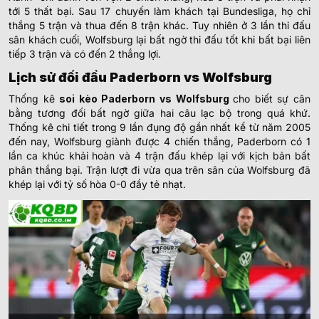
tới 5 thất bại. Sau 17 chuyến làm khách tại Bundesliga, họ chỉ
thắng 5 trận và thua đến 8 trận khác. Tuy nhiên ở 3 lần thi đấu
sân khách cuối, Wolfsburg lại bất ngờ thi đấu tốt khi bất bại liên
tiếp 3 trận và có đến 2 thắng lợi.
Lịch sử đối đầu Paderborn vs Wolfsburg
Thống kê
soi kèo Paderborn vs Wolfsburg
cho biết sự cân
bằng tương đối bất ngờ giữa hai câu lạc bộ trong quá khứ.
Thống kê chi tiết trong 9 lần đụng độ gần nhất kể từ năm 2005
đến nay, Wolfsburg giành được 4 chiến thắng, Paderborn có 1
lần ca khúc khải hoàn và 4 trận đấu khép lại với kịch bản bất
phân thắng bại. Trận lượt đi vừa qua trên sân của Wolfsburg đã
khép lại với tỷ số hòa 0-0 đầy tẻ nhạt.