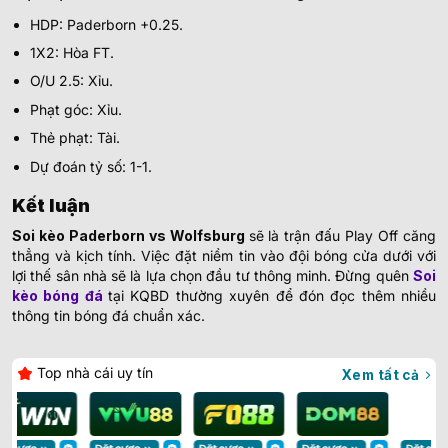
HDP: Paderborn +0.25.
1X2: Hòa FT.
O/U 2.5: Xỉu.
Phạt góc: Xỉu.
Thẻ phạt: Tài.
Dự đoán tỷ số: 1-1.
Kết luận
Soi kèo Paderborn vs Wolfsburg
sẽ là trận đấu Play Off căng
thẳng và kịch tính. Việc đặt niềm tin vào đội bóng cửa dưới với
lợi thế sân nhà sẽ là lựa chọn đầu tư thông minh. Đừng quên
Soi
kèo bóng đá
tại KQBD thường xuyên để đón đọc thêm nhiều
thông tin bóng đá chuẩn xác.
Top nhà cái uy tín
Xem tất cả