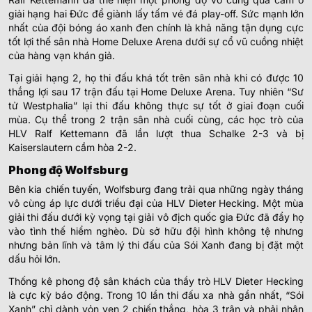
giải hạng hai Đức để giành lấy tấm vé đá play-off. Sức mạnh lớn
nhất của đội bóng áo xanh đen chính là khả năng tận dụng cực
tốt lợi thế sân nhà Home Deluxe Arena dưới sự cổ vũ cuồng nhiệt
của hàng vạn khán giả.
Tại giải hạng 2, họ thi đấu khá tốt trên sân nhà khi có được 10
thắng lợi sau 17 trận đấu tại Home Deluxe Arena. Tuy nhiên “Sư
tử Westphalia” lại thi đấu không thực sự tốt ở giai đoạn cuối
mùa. Cụ thể trong 2 trận sân nhà cuối cùng, các học trò của
HLV Ralf Kettemann đã lần lượt thua Schalke 2-3 và bị
Kaiserslautern cầm hòa 2-2.
Phong độ Wolfsburg
Bên kia chiến tuyến, Wolfsburg đang trải qua những ngày tháng
vô cùng áp lực dưới triều đại của HLV Dieter Hecking. Một mùa
giải thi đấu dưới kỳ vọng tại giải vô địch quốc gia Đức đã đẩy họ
vào tình thế hiểm nghèo. Dù sở hữu đội hình không tệ nhưng
nhưng bản lĩnh và tâm lý thi đấu của Sói Xanh đang bị đặt một
dấu hỏi lớn.
Thống kê phong độ sân khách của thầy trò HLV Dieter Hecking
là cực kỳ báo động. Trong 10 lần thi đấu xa nhà gần nhất, “Sói
Xanh” chỉ dành vỏn vẹn 2 chiến thắng, hòa 3 trận và phải nhận