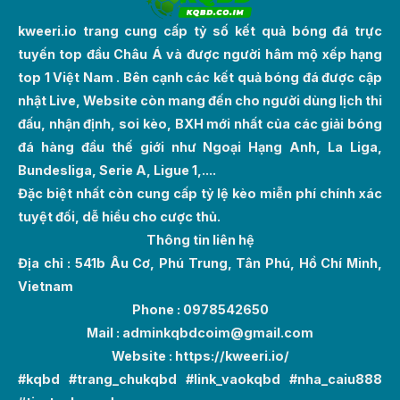
kweeri.io trang cung cấp tỷ số
kết quả bóng đá
trực
tuyến top đầu Châu Á và được người hâm mộ xếp hạng
top 1 Việt Nam . Bên cạnh các kết quả bóng đá được cập
nhật Live, Website còn mang đến cho người dùng lịch thi
đấu, nhận định, soi kèo, BXH mới nhất của các giải bóng
đá hàng đầu thế giới như Ngoại Hạng Anh, La Liga,
Bundesliga, Serie A, Ligue 1,....
Đặc biệt nhất còn cung cấp tỷ lệ kèo miễn phí chính xác
tuyệt đối, dễ hiểu cho cược thủ.
Thông tin liên hệ
Địa chỉ : 541b Âu Cơ, Phú Trung, Tân Phú, Hồ Chí Minh,
Vietnam
Phone : 0978542650
Mail :
adminkqbdcoim@gmail.com
Website : https://kweeri.io/
#kqbd #trang_chukqbd #link_vaokqbd #nha_caiu888