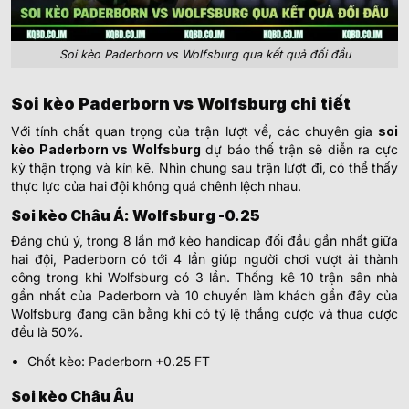
Soi kèo Paderborn vs Wolfsburg qua kết quả đối đầu
Soi kèo Paderborn vs Wolfsburg chi tiết
Với tính chất quan trọng của trận lượt về, các chuyên gia
soi
kèo Paderborn vs Wolfsburg
dự báo thế trận sẽ diễn ra cực
kỳ thận trọng và kín kẽ. Nhìn chung sau trận lượt đi, có thể thấy
thực lực của hai đội không quá chênh lệch nhau.
Soi kèo Châu Á: Wolfsburg -0.25
Đáng chú ý, trong 8 lần mở kèo handicap đối đầu gần nhất giữa
hai đội, Paderborn có tới 4 lần giúp người chơi vượt ải thành
công trong khi Wolfsburg có 3 lần. Thống kê 10 trận sân nhà
gần nhất của Paderborn và 10 chuyến làm khách gần đây của
Wolfsburg đang cân bằng khi có tỷ lệ thắng cược và thua cược
đều là 50%.
Chốt kèo: Paderborn +0.25 FT
Soi kèo Châu Âu