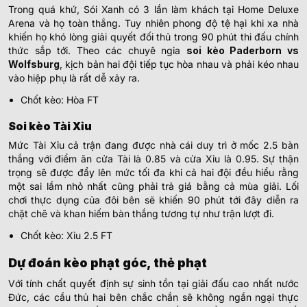
Trong quá khứ, Sói Xanh có 3 lần làm khách tại Home Deluxe
Arena và họ toàn thắng. Tuy nhiên phong độ tệ hại khi xa nhà
khiến họ khó lòng giải quyết đối thủ trong 90 phút thi đấu chính
thức sắp tới. Theo các chuyê ngia
soi kèo Paderborn vs
Wolfsburg
, kịch bản hai đội tiếp tục hòa nhau và phải kéo nhau
vào hiệp phụ là rất dễ xảy ra.
Chốt kèo: Hòa FT
Soi kèo Tài Xỉu
Mức Tài Xỉu cả trận đang được nhà cái duy trì ở mốc 2.5 bàn
thắng với điểm ăn cửa Tài là 0.85 và cửa Xỉu là 0.95. Sự thận
trọng sẽ được đẩy lên mức tối đa khi cả hai đội đều hiểu rằng
một sai lầm nhỏ nhất cũng phải trả giá bằng cả mùa giải. Lối
chơi thực dụng của đôi bên sẽ khiến 90 phút tới đây diễn ra
chặt chẽ và khan hiếm bàn thắng tương tự như trận lượt đi.
Chốt kèo: Xỉu 2.5 FT
Dự đoán kèo phạt góc, thẻ phạt
Với tính chất quyết định sự sinh tồn tại giải đấu cao nhất nước
Đức, các cầu thủ hai bên chắc chắn sẽ không ngần ngại thực