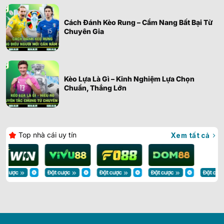
Cách Đánh Kèo Rung – Cẩm Nang Bất Bại Từ
Chuyên Gia
Kèo Lựa Là Gì – Kinh Nghiệm Lựa Chọn
Chuẩn, Thắng Lớn
Top nhà cái uy tín
Xem tất cả