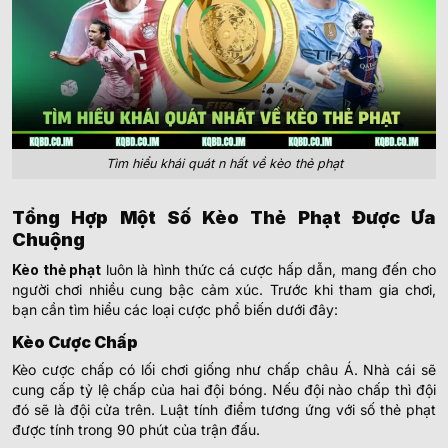
Tìm hiểu khái quát n hất về kèo thẻ phạt
Tổng Hợp Một Số Kèo Thẻ Phạt Được Ưa
Chuộng
Kèo thẻ phạt
luôn là hình thức cá cược hấp dẫn, mang đến cho
người chơi nhiều cung bậc cảm xúc. Trước khi tham gia chơi,
bạn cần tìm hiểu các loại cược phổ biến dưới đây:
Kèo Cược Chấp
Kèo cược chấp có lối chơi giống như chấp châu Á. Nhà cái sẽ
cung cấp tỷ lệ chấp của hai đội bóng. Nếu đội nào chấp thì đội
đó sẽ là đội cửa trên. Luật tính điểm tương ứng với số thẻ phạt
được tính trong 90 phút của trận đấu.