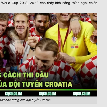
i World Cup 2018, 2022 cho thấy khả năng thích nghi chiến
đấu đặc trưng của đội tuyển Croatia