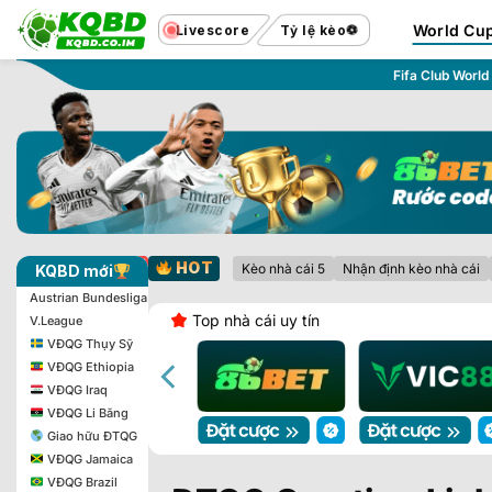
Bỏ
World Cu
Livescore
Tỷ lệ kèo
qua
nội
Fifa Club World
dung
HOT
Kèo nhà cái 5
Nhận định kèo nhà cái
KQBD mới
Austrian Bundesliga
Top nhà cái uy tín
V.League
VĐQG Thụy Sỹ
VĐQG Ethiopia
VĐQG Iraq
VĐQG Li Băng
Giao hữu ĐTQG
VĐQG Jamaica
VĐQG Brazil