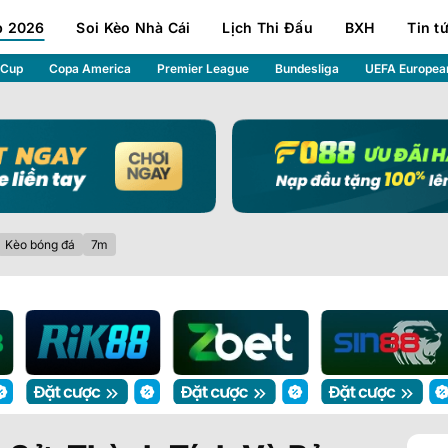
p 2026
Soi Kèo Nhà Cái
Lịch Thi Đấu
BXH
Tin t
 Cup
Copa America
Premier League
Bundesliga
UEFA Europea
Kèo bóng đá
7m