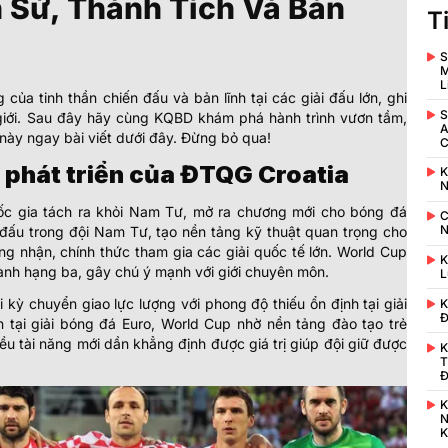
h Sử, Thành Tích Và Bản
T
S
M
L
của tinh thần chiến đấu và bản lĩnh tại các giải đấu lớn, ghi
S
iới. Sau đây hãy cùng KQBD khám phá hành trình vươn tầm,
A
này ngay bài viết dưới đây. Đừng bỏ qua!
C
à phát triển của ĐTQG Croatia
K
N
uốc gia tách ra khỏi Nam Tư, mở ra chương mới cho bóng đá
C
N
 đấu trong đội Nam Tư, tạo nền tảng kỹ thuật quan trọng cho
g nhận, chính thức tham gia các giải quốc tế lớn. World Cup
K
giành hạng ba, gây chú ý mạnh với giới chuyên môn.
L
i kỳ chuyển giao lực lượng với phong độ thiếu ổn định tại giải
K
Đ
 tại giải bóng đá Euro, World Cup nhờ nền tảng đào tạo trẻ
ều tài năng mới dần khẳng định được giá trị giúp đội giữ được
K
T
Đ
K
N