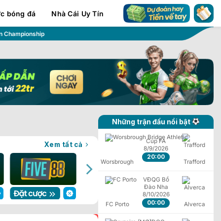
ức bóng đá
Nhà Cái Uy Tín
n Championship
Những trận đấu nổi bật
Cúp FA
Xem tất cả
8/9/2026
20:00
Worsbrough Bridge Athletic
Trafford
VĐQG Bồ
Đào Nha
8/10/2026
00:00
FC Porto
Alverca