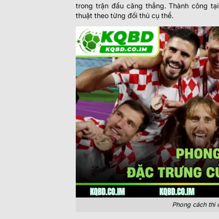
trong trận đấu căng thẳng. Thành công tạ
thuật theo từng đối thủ cụ thể.
Phong cách thi 