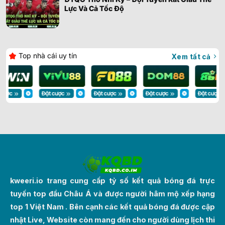
Lực Và Cả Tốc Độ
Top nhà cái uy tín
Xem tất cả
kweeri.io trang cung cấp tỷ số
kết quả bóng đá
trực
tuyến top đầu Châu Á và được người hâm mộ xếp hạng
top 1 Việt Nam . Bên cạnh các kết quả bóng đá được cập
nhật Live, Website còn mang đến cho người dùng lịch thi