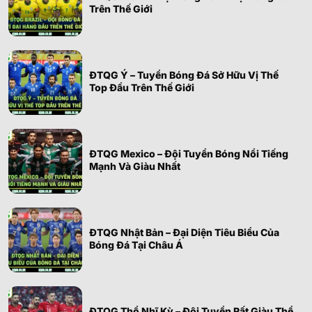
Trên Thế Giới
ĐTQG Ý – Tuyển Bóng Đá Sở Hữu Vị Thế
Top Đầu Trên Thế Giới
ĐTQG Mexico – Đội Tuyển Bóng Nổi Tiếng
Mạnh Và Giàu Nhất
ĐTQG Nhật Bản – Đại Diện Tiêu Biểu Của
Bóng Đá Tại Châu Á
ĐTQG Thổ Nhĩ Kỳ – Đội Tuyển Rất Giàu Thể