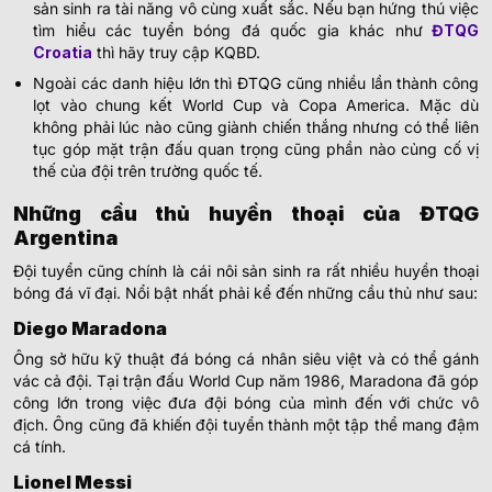
sản sinh ra tài năng vô cùng xuất sắc. Nếu bạn hứng thú việc
tìm hiểu các tuyển bóng đá quốc gia khác như
ĐTQG
Croatia
thì hãy truy cập KQBD.
Ngoài các danh hiệu lớn thì ĐTQG
cũng nhiều lần thành công
lọt vào chung kết World Cup và Copa America. Mặc dù
không phải lúc nào cũng giành chiến thắng nhưng có thể liên
tục góp mặt trận đấu quan trọng cũng phần nào củng cố vị
thế của đội trên trường quốc tế.
Những cầu thủ huyền thoại của ĐTQG
Argentina
Đội tuyển cũng chính là cái nôi sản sinh ra rất nhiều huyền thoại
bóng đá vĩ đại. Nổi bật nhất phải kể đến những cầu thủ như sau:
Diego Maradona
Ông sở hữu kỹ thuật đá bóng cá nhân siêu việt và có thể gánh
vác cả đội. Tại trận đấu World Cup năm 1986, Maradona đã góp
công lớn trong việc đưa đội bóng của mình đến với chức vô
địch. Ông cũng đã khiến đội tuyển thành một tập thể mang đậm
cá tính.
Lionel Messi