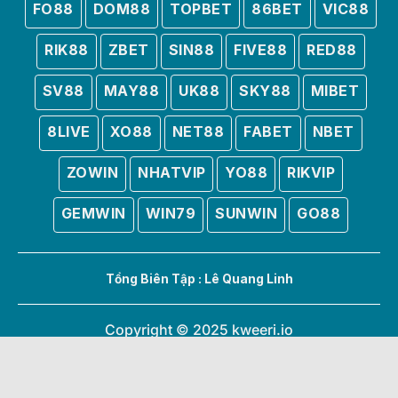
FO88
DOM88
TOPBET
86BET
VIC88
RIK88
ZBET
SIN88
FIVE88
RED88
SV88
MAY88
UK88
SKY88
MIBET
8LIVE
XO88
NET88
FABET
NBET
ZOWIN
NHATVIP
YO88
RIKVIP
GEMWIN
WIN79
SUNWIN
GO88
Tổng Biên Tập :
Lê Quang Linh
Copyright © 2025 kweeri.io
kweeri.io - Trang cập nhật KQBD