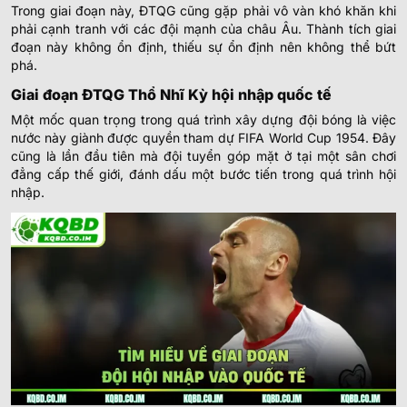
Trong giai đoạn này, ĐTQG cũng gặp phải vô vàn khó khăn khi
phải cạnh tranh với các đội mạnh của châu Âu. Thành tích giai
đoạn này không ổn định, thiếu sự ổn định nên không thể bứt
phá.
Giai đoạn ĐTQG Thổ Nhĩ Kỳ hội nhập quốc tế
Một mốc quan trọng trong quá trình xây dựng đội bóng là việc
nước này giành được quyền tham dự FIFA World Cup 1954. Đây
cũng là lần đầu tiên mà đội tuyển góp mặt ở tại một sân chơi
đẳng cấp thế giới, đánh dấu một bước tiến trong quá trình hội
nhập.