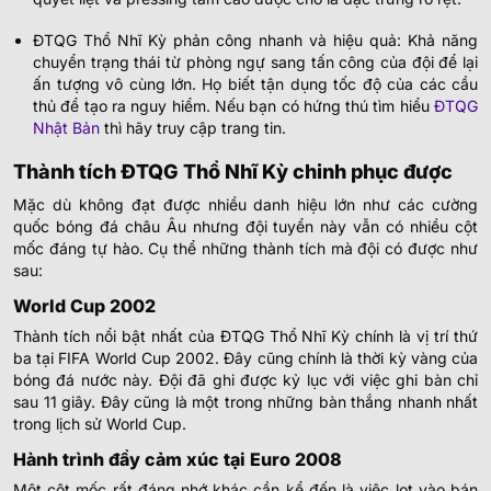
ĐTQG Thổ Nhĩ Kỳ phản công nhanh và hiệu quả: Khả năng
chuyển trạng thái từ phòng ngự sang tấn công của đội để lại
ấn tượng vô cùng lớn. Họ biết tận dụng tốc độ của các cầu
thủ để tạo ra nguy hiểm. Nếu bạn có hứng thú tìm hiểu
ĐTQG
Nhật Bản
thì hãy truy cập trang tin.
Thành tích ĐTQG Thổ Nhĩ Kỳ chinh phục được
Mặc dù không đạt được nhiều danh hiệu lớn như các cường
quốc bóng đá châu Âu nhưng đội tuyển này vẫn có nhiều cột
mốc đáng tự hào. Cụ thể những thành tích mà đội có được như
sau:
World Cup 2002
Thành tích nổi bật nhất của ĐTQG Thổ Nhĩ Kỳ chính là vị trí thứ
ba tại FIFA World Cup 2002. Đây cũng chính là thời kỳ vàng của
bóng đá nước này. Đội đã ghi được kỷ lục với việc ghi bàn chỉ
sau 11 giây. Đây cũng là một trong những bàn thắng nhanh nhất
trong lịch sử World Cup.
Hành trình đầy cảm xúc tại Euro 2008
Một cột mốc rất đáng nhớ khác cần kể đến là việc lọt vào bán