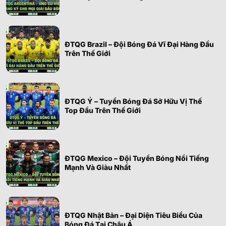
ĐTQG Brazil – Đội Bóng Đá Vĩ Đại Hàng Đầu
Trên Thế Giới
ĐTQG Ý – Tuyển Bóng Đá Sở Hữu Vị Thế
Top Đầu Trên Thế Giới
ĐTQG Mexico – Đội Tuyển Bóng Nổi Tiếng
Mạnh Và Giàu Nhất
ĐTQG Nhật Bản – Đại Diện Tiêu Biểu Của
Bóng Đá Tại Châu Á